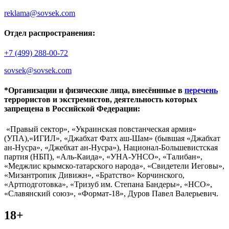
reklama@sovsek.com
Отдел распространения:
+7 (499) 288-00-72
sovsek@sovsek.com
*Организации и физические лица, внесённные в
перечень
террористов и экстремистов, деятельность которых
запрещена в Российской Федерации:
«Правый сектор», «Украинская повстанческая армия»
(УПА),«ИГИЛ», «Джабхат Фатх аш-Шам» (бывшая «Джабхат
ан-Нусра», «Джебхат ан-Нусра»), Национал-Большевистская
партия (НБП), «Аль-Каида», «УНА-УНСО», «Талибан»,
«Меджлис крымско-татарского народа», «Свидетели Иеговы»,
«Мизантропик Дивижн», «Братство» Корчинского,
«Артподготовка», «Тризуб им. Степана Бандеры», «НСО»,
«Славянский союз», «Формат-18», Дуров Павел Валерьевич.
18+