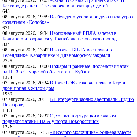
09 августа 2026, 10:03
«Одна из самых страшных атак». В
Белгороде ранены 13 человек, включая двух детей
643
08 августа 2026, 19:59
Возбуждено уголовное дело из-за угроз
создателям «Колобка»
671
08 августа 2026, 19:34
Неопознанный БПЛА залетел в
Болгарию и взорвался у Трансбалканского газопровода
834
08 августа 2026, 13:47
Из-за атак БПЛА все пляжи в
Геленджике, Кабардинке и Дивноморском закрыли
2725
08 августа 2026, 10:00
Пожары и раненые: последствия атак
на НПЗ в Самарской области и на Кубани
1374
07 августа 2026, 20:34
В Ялте БЭК атаковал пляж, в Керчи
дрон попал в жилой дом
1959
07 августа 2026, 20:11
В Петербурге заочно арестовали Лидию
Невзорову
1183
07 августа 2026, 18:37
Сухогруз под турецким флагом
подвергся атаке БПЛА у порта Новороссийск
1226
07 августа 2026, 17:13
«Веселого молочника» Уолкера вместе