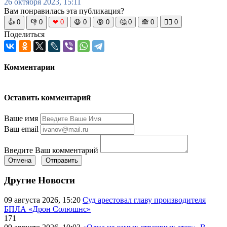
26 октября 2023, 15:11
Вам понравилась эта публикация?
👍
0
👎
0
❤
0
😆
0
😡
0
🤔
0
🙈
0
🧘‍♀️
0
Поделиться
Комментарии
Оставить комментарий
Ваше имя
Ваш email
Введите Ваш комментарий
Отмена
Отправить
Другие Новости
09 августа 2026, 15:20
Суд арестовал главу производителя
БПЛА «Дрон Солюшнс»
171