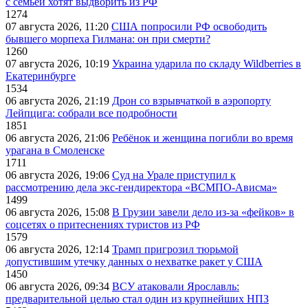
с семьей хотят выдворить из РФ
1274
07 августа 2026, 11:20
США попросили РФ освободить
бывшего морпеха Гилмана: он при смерти?
1260
07 августа 2026, 10:19
Украина ударила по складу Wildberries в
Екатеринбурге
1534
06 августа 2026, 21:19
Дрон со взрывчаткой в аэропорту
Лейпцига: собрали все подробности
1851
06 августа 2026, 21:06
Ребёнок и женщина погибли во время
урагана в Смоленске
1711
06 августа 2026, 19:06
Суд на Урале приступил к
рассмотрению дела экс-гендиректора «ВСМПО-Ависма»
1499
06 августа 2026, 15:08
В Грузии завели дело из-за «фейков» в
соцсетях о притеснениях туристов из РФ
1579
06 августа 2026, 12:14
Трамп пригрозил тюрьмой
допустившим утечку данных о нехватке ракет у США
1450
06 августа 2026, 09:34
ВСУ атаковали Ярославль:
предварительной целью стал один из крупнейших НПЗ