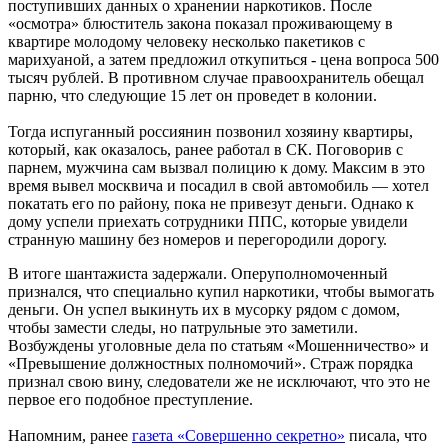
поступивших данных о хранении наркотиков. После
«осмотра» блюститель закона показал проживающему в
квартире молодому человеку несколько пакетиков с
марихуаной, а затем предложил откупиться - цена вопроса 500
тысяч рублей. В противном случае правоохранитель обещал
парню, что следующие 15 лет он проведет в колонии.
Тогда испуганный россиянин позвонил хозяину квартиры,
который, как оказалось, ранее работал в СК. Поговорив с
парнем, мужчина сам вызвал полицию к дому. Максим в это
время вывел москвича и посадил в свой автомобиль — хотел
покатать его по району, пока не привезут деньги. Однако к
дому успели приехать сотрудники ППС, которые увидели
странную машину без номеров и перегородили дорогу.
В итоге шантажиста задержали. Оперуполномоченный
признался, что специально купил наркотики, чтобы вымогать
деньги. Он успел выкинуть их в мусорку рядом с домом,
чтобы замести следы, но патрульные это заметили.
Возбуждены уголовные дела по статьям «Мошенничество» и
«Превышение должностных полномочий». Страж порядка
признал свою вину, следователи же не исключают, что это не
первое его подобное преступление.
Напомним, ранее
газета «Совершенно секретно»
писала, что