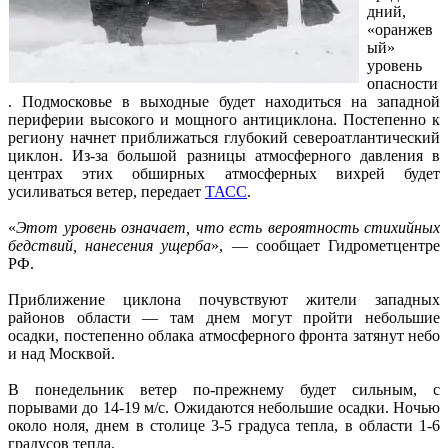
дний,
«оранжев
ый»
уровень
опасности
. Подмосковье в выходные будет находиться на западной
периферии высокого и мощного антициклона. Постепенно к
региону начнет приближаться глубокий североатлантический
циклон. Из-за большой разницы атмосферного давления в
центрах этих обширных атмосферных вихрей будет
усиливаться ветер, передает
ТАСС
.
«
Этот уровень означает, что есть вероятность стихийных
бедствий, нанесения ущерба
», — сообщает Гидрометцентре
РФ.
Приближение циклона почувствуют жители западных
районов области — там днем могут пройти небольшие
осадки, постепенно облака атмосферного фронта затянут небо
и над Москвой.
В понедельник ветер по-прежнему будет сильным, с
порывами до 14-19 м/с. Ожидаются небольшие осадки. Ночью
около ноля, днем в столице 3-5 градуса тепла, в области 1-6
градусов тепла.