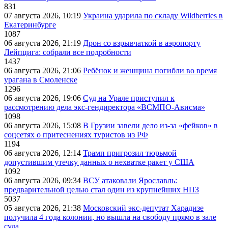
831
07 августа 2026, 10:19
Украина ударила по складу Wildberries в
Екатеринбурге
1087
06 августа 2026, 21:19
Дрон со взрывчаткой в аэропорту
Лейпцига: собрали все подробности
1437
06 августа 2026, 21:06
Ребёнок и женщина погибли во время
урагана в Смоленске
1296
06 августа 2026, 19:06
Суд на Урале приступил к
рассмотрению дела экс-гендиректора «ВСМПО-Ависма»
1098
06 августа 2026, 15:08
В Грузии завели дело из-за «фейков» в
соцсетях о притеснениях туристов из РФ
1194
06 августа 2026, 12:14
Трамп пригрозил тюрьмой
допустившим утечку данных о нехватке ракет у США
1092
06 августа 2026, 09:34
ВСУ атаковали Ярославль:
предварительной целью стал один из крупнейших НПЗ
5037
05 августа 2026, 21:38
Московский экс-депутат Харадизе
получила 4 года колонии, но вышла на свободу прямо в зале
суда