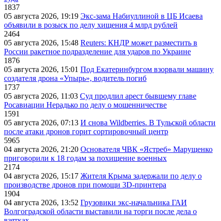
1837
05 августа 2026, 19:19
Экс-зама Набиуллиной в ЦБ Исаева
объявили в розыск по делу хищения 4 млрд рублей
2464
05 августа 2026, 15:48
Reuters: КНДР может разместить в
России ракетное подразделение для ударов по Украине
1876
05 августа 2026, 15:01
Под Екатеринбургом взорвали машину
создателя дрона «Упырь», водитель погиб
1737
05 августа 2026, 11:03
Суд продлил арест бывшему главе
Росавиации Нерадько по делу о мошенничестве
1591
05 августа 2026, 07:13
И снова Wildberries. В Тульской области
после атаки дронов горит сортировочный центр
5965
04 августа 2026, 21:20
Основателя ЧВК «Ястреб» Марущенко
приговорили к 18 годам за похищение военных
2174
04 августа 2026, 15:17
Жителя Крыма задержали по делу о
производстве дронов при помощи 3D‑принтера
1904
04 августа 2026, 13:52
Грузовики экс-начальника ГАИ
Волгоградской области выставили на торги после дела о
взятках