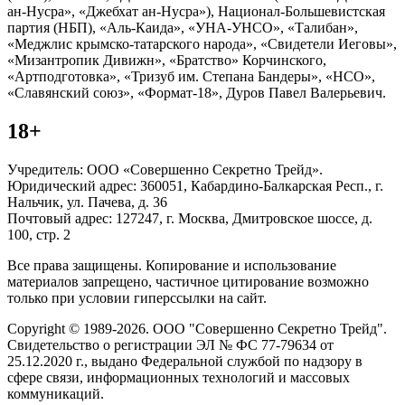
ан-Нусра», «Джебхат ан-Нусра»), Национал-Большевистская
партия (НБП), «Аль-Каида», «УНА-УНСО», «Талибан»,
«Меджлис крымско-татарского народа», «Свидетели Иеговы»,
«Мизантропик Дивижн», «Братство» Корчинского,
«Артподготовка», «Тризуб им. Степана Бандеры», «НСО»,
«Славянский союз», «Формат-18», Дуров Павел Валерьевич.
18+
Учредитель: ООО «Совершенно Секретно Трейд».
Юридический адрес: 360051, Кабардино-Балкарская Респ., г.
Нальчик, ул. Пачева, д. 36
Почтовый адрес: 127247, г. Москва, Дмитровское шоссе, д.
100, стр. 2
Все права защищены. Копирование и использование
материалов запрещено, частичное цитирование возможно
только при условии гиперссылки на сайт.
Copyright © 1989-2026. ООО "Совершенно Секретно Трейд".
Свидетельство о регистрации ЭЛ № ФС 77-79634 от
25.12.2020 г., выдано Федеральной службой по надзору в
сфере связи, информационных технологий и массовых
коммуникаций.