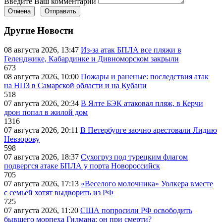
Введите Ваш комментарий
Отмена
Отправить
Другие Новости
08 августа 2026, 13:47
Из-за атак БПЛА все пляжи в
Геленджике, Кабардинке и Дивноморском закрыли
673
08 августа 2026, 10:00
Пожары и раненые: последствия атак
на НПЗ в Самарской области и на Кубани
518
07 августа 2026, 20:34
В Ялте БЭК атаковал пляж, в Керчи
дрон попал в жилой дом
1316
07 августа 2026, 20:11
В Петербурге заочно арестовали Лидию
Невзорову
598
07 августа 2026, 18:37
Сухогруз под турецким флагом
подвергся атаке БПЛА у порта Новороссийск
705
07 августа 2026, 17:13
«Веселого молочника» Уолкера вместе
с семьей хотят выдворить из РФ
725
07 августа 2026, 11:20
США попросили РФ освободить
бывшего морпеха Гилмана: он при смерти?