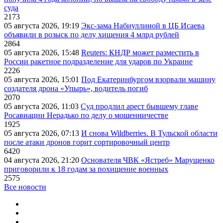
суда
2173
05 августа 2026, 19:19
Экс-зама Набиуллиной в ЦБ Исаева
объявили в розыск по делу хищения 4 млрд рублей
2864
05 августа 2026, 15:48
Reuters: КНДР может разместить в
России ракетное подразделение для ударов по Украине
2226
05 августа 2026, 15:01
Под Екатеринбургом взорвали машину
создателя дрона «Упырь», водитель погиб
2070
05 августа 2026, 11:03
Суд продлил арест бывшему главе
Росавиации Нерадько по делу о мошенничестве
1925
05 августа 2026, 07:13
И снова Wildberries. В Тульской области
после атаки дронов горит сортировочный центр
6420
04 августа 2026, 21:20
Основателя ЧВК «Ястреб» Марущенко
приговорили к 18 годам за похищение военных
2575
Все новости