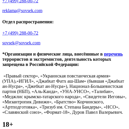
+7 (499) 288-00-72
reklama@sovsek.com
Отдел распространения:
+7 (499) 288-00-72
sovsek@sovsek.com
*Организации и физические лица, внесённные в
перечень
террористов и экстремистов, деятельность которых
запрещена в Российской Федерации:
«Правый сектор», «Украинская повстанческая армия»
(УПА),«ИГИЛ», «Джабхат Фатх аш-Шам» (бывшая «Джабхат
ан-Нусра», «Джебхат ан-Нусра»), Национал-Большевистская
партия (НБП), «Аль-Каида», «УНА-УНСО», «Талибан»,
«Меджлис крымско-татарского народа», «Свидетели Иеговы»,
«Мизантропик Дивижн», «Братство» Корчинского,
«Артподготовка», «Тризуб им. Степана Бандеры», «НСО»,
«Славянский союз», «Формат-18», Дуров Павел Валерьевич.
18+