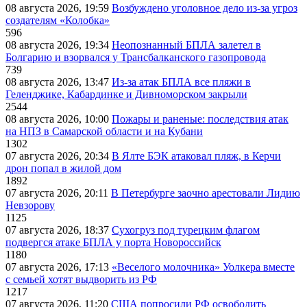
08 августа 2026, 19:59
Возбуждено уголовное дело из-за угроз
создателям «Колобка»
596
08 августа 2026, 19:34
Неопознанный БПЛА залетел в
Болгарию и взорвался у Трансбалканского газопровода
739
08 августа 2026, 13:47
Из-за атак БПЛА все пляжи в
Геленджике, Кабардинке и Дивноморском закрыли
2544
08 августа 2026, 10:00
Пожары и раненые: последствия атак
на НПЗ в Самарской области и на Кубани
1302
07 августа 2026, 20:34
В Ялте БЭК атаковал пляж, в Керчи
дрон попал в жилой дом
1892
07 августа 2026, 20:11
В Петербурге заочно арестовали Лидию
Невзорову
1125
07 августа 2026, 18:37
Сухогруз под турецким флагом
подвергся атаке БПЛА у порта Новороссийск
1180
07 августа 2026, 17:13
«Веселого молочника» Уолкера вместе
с семьей хотят выдворить из РФ
1217
07 августа 2026, 11:20
США попросили РФ освободить