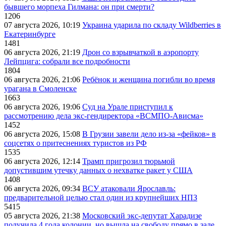
бывшего морпеха Гилмана: он при смерти?
1206
07 августа 2026, 10:19
Украина ударила по складу Wildberries в
Екатеринбурге
1481
06 августа 2026, 21:19
Дрон со взрывчаткой в аэропорту
Лейпцига: собрали все подробности
1804
06 августа 2026, 21:06
Ребёнок и женщина погибли во время
урагана в Смоленске
1663
06 августа 2026, 19:06
Суд на Урале приступил к
рассмотрению дела экс-гендиректора «ВСМПО-Ависма»
1452
06 августа 2026, 15:08
В Грузии завели дело из-за «фейков» в
соцсетях о притеснениях туристов из РФ
1535
06 августа 2026, 12:14
Трамп пригрозил тюрьмой
допустившим утечку данных о нехватке ракет у США
1408
06 августа 2026, 09:34
ВСУ атаковали Ярославль:
предварительной целью стал один из крупнейших НПЗ
5415
05 августа 2026, 21:38
Московский экс-депутат Харадизе
получила 4 года колонии, но вышла на свободу прямо в зале