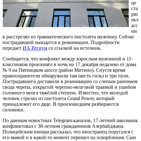
це
ста
рш
екл
асс
ни
к расстрелял из травматического пистолета мужчину. Сейчас
пострадавший находится в реанимации. Подробности
передает
ИА Регнум
со ссылкой на источник.
Сообщается, что конфликт между взрослым мужчиной и 11-
классником произошёл в ночь на 17 декабря недалеко от дома
№ 9 на Пятницком шоссе (район Митино). Спустя время
правоохранители обнаружили там шесть гильз и три пули.
Пострадавшего доставили в реанимацию со слепым ранением
свода черепа, открытой черепно-мозговой травмой и ушибом
головного мозга тяжёлой степени. Известно, что молодой
человек стрелял из пистолета Grand Power, который
принадлежит его дяде. В произошедшем разбираются
силовики.
По данным новостных Telegram-каналов, 17-летний школьник
конфликтовал с 38-летним гражданином Азербайджана.
Полицейским юноша рассказал, что иностранец поругался с
его мамой и в какой-то момент перешел на оскорбления. Сын