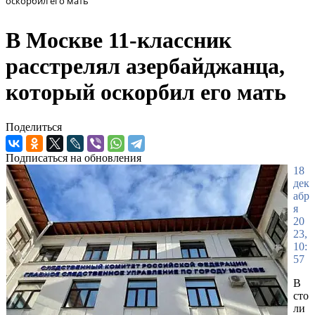
оскорбил его мать
В Москве 11-классник
расстрелял азербайджанца,
который оскорбил его мать
Поделиться
Подписаться на обновления
18
дек
абр
я
20
23,
10:
57
В
сто
ли