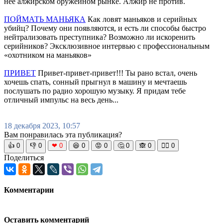
нее алжирском оружейном рынке. Алжир не против.
ПОЙМАТЬ МАНЬЯКА
Как ловят маньяков и серийных
убийц? Почему они появляются, и есть ли способы быстро
нейтрализовать преступника? Возможно ли искоренить
серийников? Эксклюзивное интервью с профессиональным
«охотником на маньяков»
ПРИВЕТ
Привет-привет-привет!!! Ты рано встал, очень
хочешь спать, сонный прыгнул в машину и мечтаешь
послушать по радио хорошую музыку. Я придам тебе
отличный импульс на весь день...
18 декабря 2023, 10:57
Вам понравилась эта публикация?
👍
0
👎
0
❤
0
😆
0
😡
0
🤔
0
🙈
0
🧘‍♀️
0
Поделиться
Комментарии
Оставить комментарий