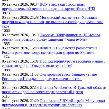
06 августа 2026, 09:34
ВСУ атаковали Ярославль:
предварительной целью стал один из крупнейших НПЗ
3873
05 августа 2026, 21:38
Московский экс-депутат Харадизе
получила 4 года колонии, но вышла на свободу прямо в зале
суда
1066
05 августа 2026, 19:19
Экс-зама Набиуллиной в ЦБ Исаева
объявили в розыск по делу хищения 4 млрд рублей
1585
05 августа 2026, 15:48
Reuters: КНДР может разместить в
России ракетное подразделение для ударов по Украине
1174
05 августа 2026, 15:01
Под Екатеринбургом взорвали машину
создателя дрона «Упырь», водитель погиб
1088
05 августа 2026, 11:03
Суд продлил арест бывшему главе
Росавиации Нерадько по делу о мошенничестве
971
05 августа 2026, 07:13
И снова Wildberries. В Тульской области
после атаки дронов горит сортировочный центр
5116
04 августа 2026, 21:20
Основателя ЧВК «Ястреб» Марущенко
приговорили к 18 годам за похищение военных