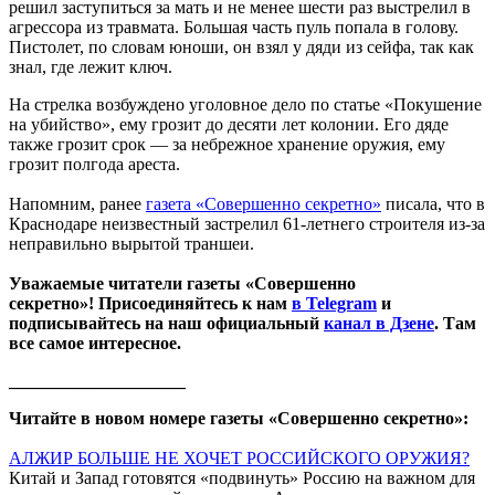
решил заступиться за мать и не менее шести раз выстрелил в
агрессора из травмата. Большая часть пуль попала в голову.
Пистолет, по словам юноши, он взял у дяди из сейфа, так как
знал, где лежит ключ.
На стрелка возбуждено уголовное дело по статье «Покушение
на убийство», ему грозит до десяти лет колонии. Его дяде
также грозит срок — за небрежное хранение оружия, ему
грозит полгода ареста.
Напомним, ранее
газета «Совершенно секретно»
писала, что в
Краснодаре неизвестный застрелил 61-летнего строителя из-за
неправильно вырытой траншеи.
Уважаемые читатели газеты «Совершенно
секретно»! Присоединяйтесь к нам
в Telegram
и
подписывайтесь на наш официальный
канал в Дзене
. Там
все самое интересное.
____________________
Читайте в новом номере газеты «Совершенно секретно»:
АЛЖИР БОЛЬШЕ НЕ ХОЧЕТ РОССИЙСКОГО ОРУЖИЯ?
Китай и Запад готовятся «подвинуть» Россию на важном для