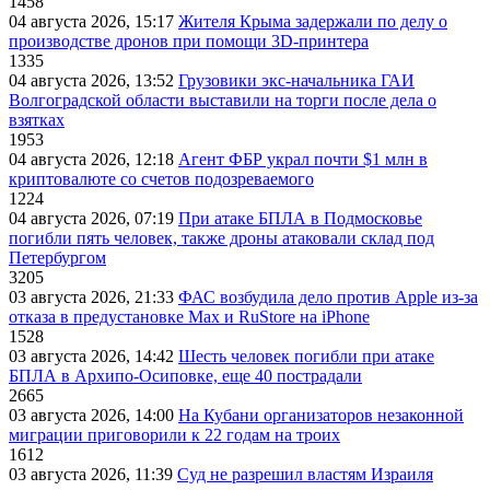
1458
04 августа 2026, 15:17
Жителя Крыма задержали по делу о
производстве дронов при помощи 3D‑принтера
1335
04 августа 2026, 13:52
Грузовики экс-начальника ГАИ
Волгоградской области выставили на торги после дела о
взятках
1953
04 августа 2026, 12:18
Агент ФБР украл почти $1 млн в
криптовалюте со счетов подозреваемого
1224
04 августа 2026, 07:19
При атаке БПЛА в Подмосковье
погибли пять человек, также дроны атаковали склад под
Петербургом
3205
03 августа 2026, 21:33
ФАС возбудила дело против Apple из-за
отказа в предустановке Max и RuStore на iPhone
1528
03 августа 2026, 14:42
Шесть человек погибли при атаке
БПЛА в Архипо-Осиповке, еще 40 пострадали
2665
03 августа 2026, 14:00
На Кубани организаторов незаконной
миграции приговорили к 22 годам на троих
1612
03 августа 2026, 11:39
Суд не разрешил властям Израиля