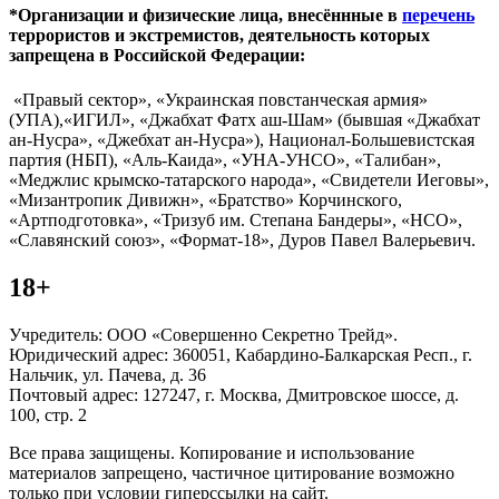
*Организации и физические лица, внесённные в
перечень
террористов и экстремистов, деятельность которых
запрещена в Российской Федерации:
«Правый сектор», «Украинская повстанческая армия»
(УПА),«ИГИЛ», «Джабхат Фатх аш-Шам» (бывшая «Джабхат
ан-Нусра», «Джебхат ан-Нусра»), Национал-Большевистская
партия (НБП), «Аль-Каида», «УНА-УНСО», «Талибан»,
«Меджлис крымско-татарского народа», «Свидетели Иеговы»,
«Мизантропик Дивижн», «Братство» Корчинского,
«Артподготовка», «Тризуб им. Степана Бандеры», «НСО»,
«Славянский союз», «Формат-18», Дуров Павел Валерьевич.
18+
Учредитель: ООО «Совершенно Секретно Трейд».
Юридический адрес: 360051, Кабардино-Балкарская Респ., г.
Нальчик, ул. Пачева, д. 36
Почтовый адрес: 127247, г. Москва, Дмитровское шоссе, д.
100, стр. 2
Все права защищены. Копирование и использование
материалов запрещено, частичное цитирование возможно
только при условии гиперссылки на сайт.