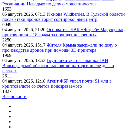
Росавиации Нерадько по делу о мошенничестве
1653
05 августа 2026, 07:13
И снова Wildberries. В Тульской области
после атаки дронов горит сортировочный центр
6049
04 августа 2026, 21:20
Основателя ЧВК «Ястреб» Марущенко
приговорили к 18 годам за похищение военных
2250
04 августа 2026, 15:17
Жителя Крыма задержали по делу о
производстве дронов при помощи 3D‑принтера
1969
04 августа 2026, 13:52
Грузовики экс-начальника ГАИ
Волгоградской области выставили на торги после дела о
взятках
2611
04 августа 2026, 12:18
Агент ФБР украл почти $1 млн в
криптовалюте со счетов подозреваемого
1827
Все новости