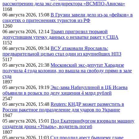
рассмотрению дела экс-гендиректора «ВСМПО-Ависма»
1168
06 августа 2026, 15:08
В Грузии завели дело из-за «фейков» в
соцсетях о притеснениях туристов из РФ
1260
06 августа 2026, 12:14
Трамп пригрозил тюрьмой
допустившим утечку данных о нехватке ракет у США
1152
06 августа 2026, 09:34
ВСУ атаковали Ярославль:
предварительной целью стал один из крупнейших НПЗ
5117
05 августа 2026, 21:38
Московский экс-депутат Харадизе
получила 4 года колонии, но вышла на свободу прямо в зале
суда
1897
05 августа 2026, 19:19
Экс-зама Набиуллиной в ЦБ Исаева
объявили в розыск по делу хищения 4 млрд рублей
2547
05 августа 2026, 15:48
Reuters: КНДР может разместить в
России ракетное подразделение для ударов по Украине
1947
05 августа 2026, 15:01
Под Екатеринбургом взорвали машину
создателя дрона «Упырь», водитель погиб
1807
05 августа 2026, 11:03
Суд продлил арест бывшему главе