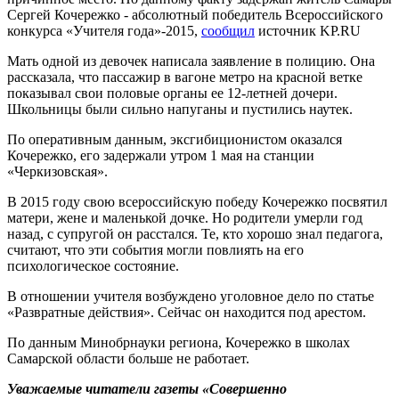
Сергей Кочережко - абсолютный победитель Всероссийского
конкурса «Учителя года»-2015,
сообщил
источник KP.RU
Мать одной из девочек написала заявление в полицию. Она
рассказала, что пассажир в вагоне метро на красной ветке
показывал свои половые органы ее 12-летней дочери.
Школьницы были сильно напуганы и пустились наутек.
По оперативным данным, эксгибиционистом оказался
Кочережко, его задержали утром 1 мая на станции
«Черкизовская».
В 2015 году свою всероссийскую победу Кочережко посвятил
матери, жене и маленькой дочке. Но родители умерли год
назад, с супругой он расстался. Те, кто хорошо знал педагога,
считают, что эти события могли повлиять на его
психологическое состояние.
В отношении учителя возбуждено уголовное дело по статье
«Развратные действия». Сейчас он находится под арестом.
По данным Минобрнауки региона, Кочережко в школах
Самарской области больше не работает.
Уважаемые читатели газеты «Совершенно