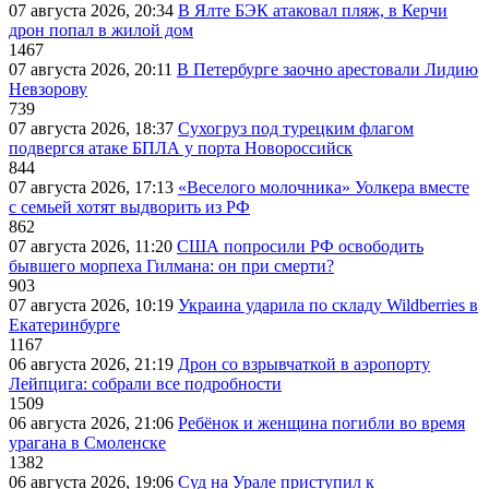
07 августа 2026, 20:34
В Ялте БЭК атаковал пляж, в Керчи
дрон попал в жилой дом
1467
07 августа 2026, 20:11
В Петербурге заочно арестовали Лидию
Невзорову
739
07 августа 2026, 18:37
Сухогруз под турецким флагом
подвергся атаке БПЛА у порта Новороссийск
844
07 августа 2026, 17:13
«Веселого молочника» Уолкера вместе
с семьей хотят выдворить из РФ
862
07 августа 2026, 11:20
США попросили РФ освободить
бывшего морпеха Гилмана: он при смерти?
903
07 августа 2026, 10:19
Украина ударила по складу Wildberries в
Екатеринбурге
1167
06 августа 2026, 21:19
Дрон со взрывчаткой в аэропорту
Лейпцига: собрали все подробности
1509
06 августа 2026, 21:06
Ребёнок и женщина погибли во время
урагана в Смоленске
1382
06 августа 2026, 19:06
Суд на Урале приступил к