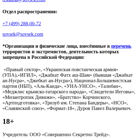
Отдел распространения:
+7 (499) 288-00-72
sovsek@sovsek.com
*Организации и физические лица, внесённные в
перечень
террористов и экстремистов, деятельность которых
запрещена в Российской Федерации:
«Правый сектор», «Украинская повстанческая армия»
(УПА),«ИГИЛ», «Джабхат Фатх аш-Шам» (бывшая «Джабхат
ан-Нусра», «Джебхат ан-Нусра»), Национал-Большевистская
партия (НБП), «Аль-Каида», «УНА-УНСО», «Талибан»,
«Меджлис крымско-татарского народа», «Свидетели Иеговы»,
«Мизантропик Дивижн», «Братство» Корчинского,
«Артподготовка», «Тризуб им. Степана Бандеры», «НСО»,
«Славянский союз», «Формат-18», Дуров Павел Валерьевич.
18+
Учредитель: ООО «Совершенно Секретно Трейд».