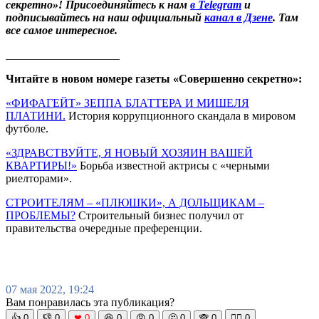
секретно»! Присоединяйтесь к нам
в Telegram
и
подписывайтесь на наш официальный
канал в Дзене
. Там
все самое интересное.
____________________
Читайте в новом номере газеты «Совершенно секретно»:
«ФИФАГЕЙТ» ЗЕППА БЛАТТЕРА И МИШЕЛЯ
ПЛАТИНИ.
История коррупционного скандала в мировом
футболе.
«ЗДРАВСТВУЙТЕ, Я НОВЫЙ ХОЗЯИН ВАШЕЙ
КВАРТИРЫ!»
Борьба известной актрисы с «черными
риелторами».
СТРОИТЕЛЯМ – «ПЛЮШКИ», А ДОЛЬЩИКАМ –
ПРОБЛЕМЫ?
Строительный бизнес получил от
правительства очередные преференции.
07 мая 2022, 19:24
Вам понравилась эта публикация?
👍
0
👎
0
❤
0
😆
0
😡
0
🤔
0
🙈
0
🧘‍♀️
0