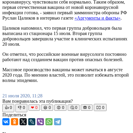
коронавирусу, чувствовали себя нормально. Таким образом,
первая отечественная вакцина от новой коронавирусной
инфекции готова, - заявил первый замминистра обороны РФ
Руслан Цаликов в интервью газете
«Аргументы и факты»
.
Цаликов напомнил, что первая группа добровольцев была
выписана из стационара 15 июля. Вторая группа
добровольцев завершила участие в клинических испытаниях
20 июля.
Он отметил, что российские военные вирусологи постоянно
работают над созданием вакцин против опасных болезней.
Массовое производство вакцины может начаться в августе
2020 года. По мнению властей, это позволит избежать второй
волны эпидемии.
21 июля 2020, 11:28
Вам понравилась эта публикация?
👍
0
👎
0
❤
0
😆
0
😡
0
🤔
0
🙈
0
🧘‍♀️
0
Поделиться