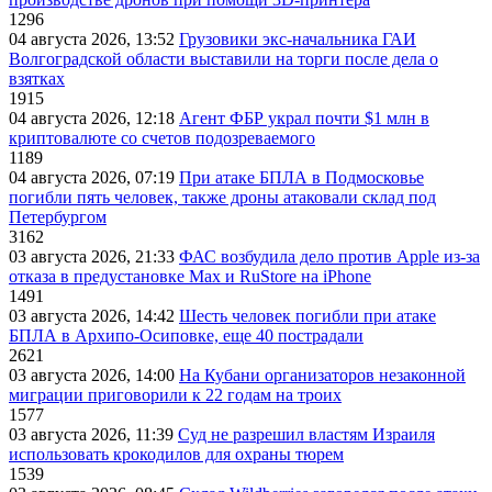
1296
04 августа 2026, 13:52
Грузовики экс-начальника ГАИ
Волгоградской области выставили на торги после дела о
взятках
1915
04 августа 2026, 12:18
Агент ФБР украл почти $1 млн в
криптовалюте со счетов подозреваемого
1189
04 августа 2026, 07:19
При атаке БПЛА в Подмосковье
погибли пять человек, также дроны атаковали склад под
Петербургом
3162
03 августа 2026, 21:33
ФАС возбудила дело против Apple из-за
отказа в предустановке Max и RuStore на iPhone
1491
03 августа 2026, 14:42
Шесть человек погибли при атаке
БПЛА в Архипо-Осиповке, еще 40 пострадали
2621
03 августа 2026, 14:00
На Кубани организаторов незаконной
миграции приговорили к 22 годам на троих
1577
03 августа 2026, 11:39
Суд не разрешил властям Израиля
использовать крокодилов для охраны тюрем
1539