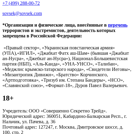
+7 (499) 288-00-72
sovsek@sovsek.com
*Организации и физические лица, внесённные в
перечень
террористов и экстремистов, деятельность которых
запрещена в Российской Федерации:
«Правый сектор», «Украинская повстанческая армия»
(УПА),«ИГИЛ», «Джабхат Фатх аш-Шам» (бывшая «Джабхат
ан-Нусра», «Джебхат ан-Нусра»), Национал-Большевистская
партия (НБП), «Аль-Каида», «УНА-УНСО», «Талибан»,
«Меджлис крымско-татарского народа», «Свидетели Иеговы»,
«Мизантропик Дивижн», «Братство» Корчинского,
«Артподготовка», «Тризуб им. Степана Бандеры», «НСО»,
«Славянский союз», «Формат-18», Дуров Павел Валерьевич.
18+
Учредитель: ООО «Совершенно Секретно Трейд».
Юридический адрес: 360051, Кабардино-Балкарская Респ., г.
Нальчик, ул. Пачева, д. 36
Почтовый адрес: 127247, г. Москва, Дмитровское шоссе, д.
100, стр. 2