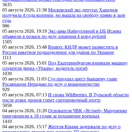
3635
05 августа 2026, 21:38
Московский экс-депутат Харадизе
получила 4 года колонии, но вышла на свободу прямо в зале
суда
986
05 августа 2026, 19:19
Экс-зама Набиуллиной в ЦБ Исаева
объявили в розыск по делу хищения 4 млрд рублей
1505
05 августа 2026, 15:48
Reuters: КНДР может разместить в
России ракетное подразделение для ударов по Украине
1113
05 августа 2026, 15:01
Под Екатеринбургом взорвали машину
создателя дрона «Упырь», водитель погиб
1039
05 августа 2026, 11:03
Суд продлил арест бывшему главе
Росавиации Нерадько по делу о мошенничестве
929
05 августа 2026, 07:13
И снова Wildberries. В Тульской области
после атаки дронов горит сортировочный центр
5058
04 августа 2026, 21:20
Основателя ЧВК «Ястреб» Марущенко
приговорили к 18 годам за похищение военных
1410
04 августа 2026, 15:17
Жителя Крыма задержали по делу о
производстве дронов при помощи 3D‑принтера