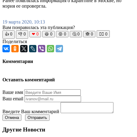
Ранее появлялась информация о карантине в Москве, но
мэрия ее опровергла.
19 марта 2020, 10:13
Вам понравилась эта публикация?
👍
0
👎
0
❤
0
😆
0
😡
0
🤔
0
🙈
0
🧘‍♀️
0
Поделиться
Комментарии
Оставить комментарий
Ваше имя
Ваш email
Введите Ваш комментарий
Отмена
Отправить
Другие Новости