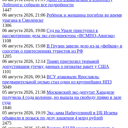
Лейпцига: собрали все подробности
1447
06 августа 2026, 21:06
Ребёнок и женщина погибли во время
урагана в Смоленске
1306
06 августа 2026, 19:06
Суд на Урале приступил к
рассмотрению дела экс-гендиректора «ВСМПО-Ависма»
1108
06 августа 2026, 15:08
В Грузии завели дело из-за «фейков» в
соцсетях о притеснениях туристов из РФ
1205
06 августа 2026, 12:14
Трамп пригрозил тюрьмой
допустившим утечку данных о нехватке ракет у США
1101
06 августа 2026, 09:34
ВСУ атаковали Ярославль:
предварительной целью стал один из крупнейших НПЗ
5049
05 августа 2026, 21:38
Московский экс-депутат Харадизе
получила 4 года колонии, но вышла на свободу прямо в зале
суда
1846
05 августа 2026, 19:19
Экс-зама Набиуллиной в ЦБ Исаева
объявили в розыск по делу хищения 4 млрд рублей
2475