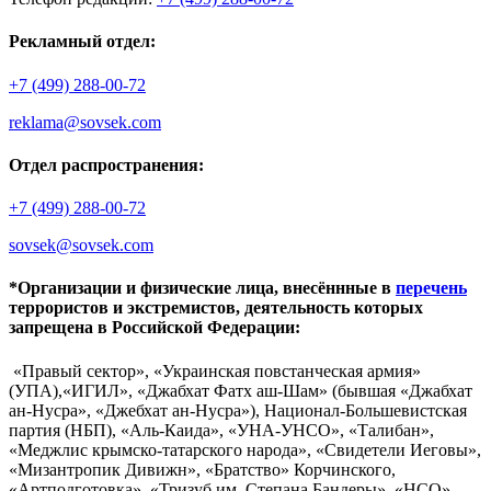
Рекламный отдел:
+7 (499) 288-00-72
reklama@sovsek.com
Отдел распространения:
+7 (499) 288-00-72
sovsek@sovsek.com
*Организации и физические лица, внесённные в
перечень
террористов и экстремистов, деятельность которых
запрещена в Российской Федерации:
«Правый сектор», «Украинская повстанческая армия»
(УПА),«ИГИЛ», «Джабхат Фатх аш-Шам» (бывшая «Джабхат
ан-Нусра», «Джебхат ан-Нусра»), Национал-Большевистская
партия (НБП), «Аль-Каида», «УНА-УНСО», «Талибан»,
«Меджлис крымско-татарского народа», «Свидетели Иеговы»,
«Мизантропик Дивижн», «Братство» Корчинского,
«Артподготовка», «Тризуб им. Степана Бандеры», «НСО»,