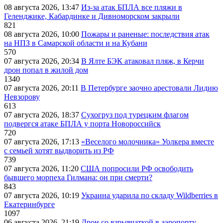
08 августа 2026, 13:47
Из-за атак БПЛА все пляжи в
Геленджике, Кабардинке и Дивноморском закрыли
821
08 августа 2026, 10:00
Пожары и раненые: последствия атак
на НПЗ в Самарской области и на Кубани
570
07 августа 2026, 20:34
В Ялте БЭК атаковал пляж, в Керчи
дрон попал в жилой дом
1340
07 августа 2026, 20:11
В Петербурге заочно арестовали Лидию
Невзорову
613
07 августа 2026, 18:37
Сухогруз под турецким флагом
подвергся атаке БПЛА у порта Новороссийск
720
07 августа 2026, 17:13
«Веселого молочника» Уолкера вместе
с семьей хотят выдворить из РФ
739
07 августа 2026, 11:20
США попросили РФ освободить
бывшего морпеха Гилмана: он при смерти?
843
07 августа 2026, 10:19
Украина ударила по складу Wildberries в
Екатеринбурге
1097
06 августа 2026, 21:19
Дрон со взрывчаткой в аэропорту