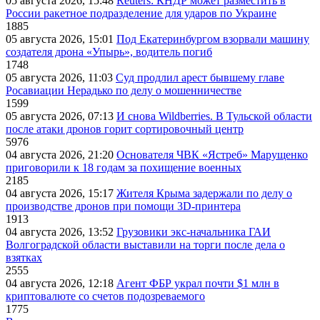
05 августа 2026, 15:48
Reuters: КНДР может разместить в
России ракетное подразделение для ударов по Украине
1885
05 августа 2026, 15:01
Под Екатеринбургом взорвали машину
создателя дрона «Упырь», водитель погиб
1748
05 августа 2026, 11:03
Суд продлил арест бывшему главе
Росавиации Нерадько по делу о мошенничестве
1599
05 августа 2026, 07:13
И снова Wildberries. В Тульской области
после атаки дронов горит сортировочный центр
5976
04 августа 2026, 21:20
Основателя ЧВК «Ястреб» Марущенко
приговорили к 18 годам за похищение военных
2185
04 августа 2026, 15:17
Жителя Крыма задержали по делу о
производстве дронов при помощи 3D‑принтера
1913
04 августа 2026, 13:52
Грузовики экс-начальника ГАИ
Волгоградской области выставили на торги после дела о
взятках
2555
04 августа 2026, 12:18
Агент ФБР украл почти $1 млн в
криптовалюте со счетов подозреваемого
1775