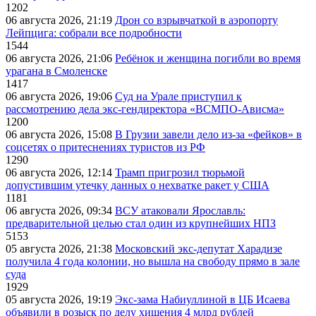
1202
06 августа 2026, 21:19
Дрон со взрывчаткой в аэропорту
Лейпцига: собрали все подробности
1544
06 августа 2026, 21:06
Ребёнок и женщина погибли во время
урагана в Смоленске
1417
06 августа 2026, 19:06
Суд на Урале приступил к
рассмотрению дела экс-гендиректора «ВСМПО-Ависма»
1200
06 августа 2026, 15:08
В Грузии завели дело из-за «фейков» в
соцсетях о притеснениях туристов из РФ
1290
06 августа 2026, 12:14
Трамп пригрозил тюрьмой
допустившим утечку данных о нехватке ракет у США
1181
06 августа 2026, 09:34
ВСУ атаковали Ярославль:
предварительной целью стал один из крупнейших НПЗ
5153
05 августа 2026, 21:38
Московский экс-депутат Харадизе
получила 4 года колонии, но вышла на свободу прямо в зале
суда
1929
05 августа 2026, 19:19
Экс-зама Набиуллиной в ЦБ Исаева
объявили в розыск по делу хищения 4 млрд рублей