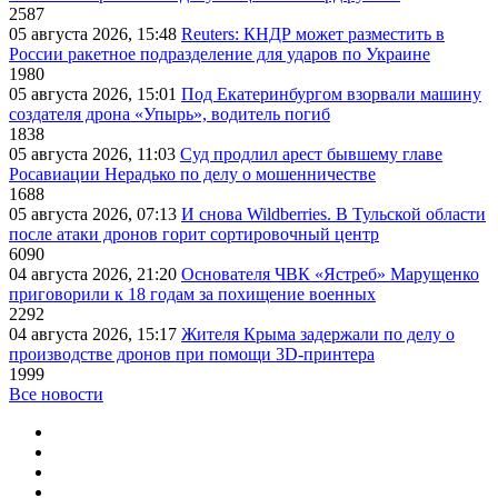
2587
05 августа 2026, 15:48
Reuters: КНДР может разместить в
России ракетное подразделение для ударов по Украине
1980
05 августа 2026, 15:01
Под Екатеринбургом взорвали машину
создателя дрона «Упырь», водитель погиб
1838
05 августа 2026, 11:03
Суд продлил арест бывшему главе
Росавиации Нерадько по делу о мошенничестве
1688
05 августа 2026, 07:13
И снова Wildberries. В Тульской области
после атаки дронов горит сортировочный центр
6090
04 августа 2026, 21:20
Основателя ЧВК «Ястреб» Марущенко
приговорили к 18 годам за похищение военных
2292
04 августа 2026, 15:17
Жителя Крыма задержали по делу о
производстве дронов при помощи 3D‑принтера
1999
Все новости