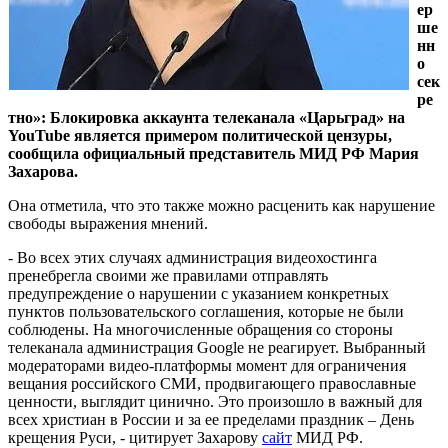
ер
ше
нн
о
сек
ре
тно»: Блокировка аккаунта телеканала «Царьград» на
YouTube является примером политической цензуры,
сообщила официальный представитель МИД РФ Мария
Захарова.
Она отметила, что это также можно расценить как нарушение
свободы выражения мнений.
- Во всех этих случаях администрация видеохостинга
пренебрегла своими же правилами отправлять
предупреждение о нарушении с указанием конкретных
пунктов пользовательского соглашения, которые не были
соблюдены. На многочисленные обращения со стороны
телеканала администрация Google не реагирует. Выбранный
модераторами видео-платформы момент для ограничения
вещания российского СМИ, продвигающего православные
ценности, выглядит цинично. Это произошло в важный для
всех христиан в России и за ее пределами праздник – День
крещения Руси, - цитирует Захарову
сайт
МИД РФ.