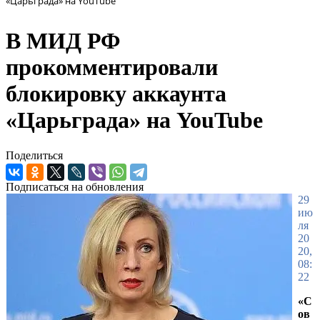
«Царьграда» на YouTube
В МИД РФ
прокомментировали
блокировку аккаунта
«Царьграда» на YouTube
Поделиться
Подписаться на обновления
29
ию
ля
20
20,
08:
22
«С
ов