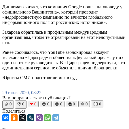
Дипломат считает, что компания Google пошла на «поводу у
официального Вашингтона», который проводит
«недобросовестную кампанию по зачистке глобального
информационного поля от российских источников».
Захарова обратилась к профильным международным
организациям, чтобы те отреагировали на этот недопустимый
шаг.
Ранее сообщалось, что YouTube заблокировал аккаунт
телеканала «Царьград» и общества «Двуглавый орел» - у них
один и тот же руководитель. В «Царьграде» подчеркнули, что
администрация сервиса не объяснила причин блокировки.
Юристы СМИ подготовили иск в суд.
29 июля 2020, 08:22
Вам понравилась эта публикация?
👍
0
👎
0
❤
0
😆
0
😡
0
🤔
0
🙈
0
🧘‍♀️
0
Поделиться