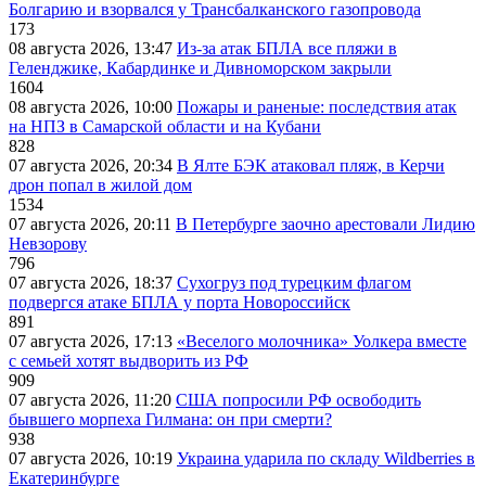
Болгарию и взорвался у Трансбалканского газопровода
173
08 августа 2026, 13:47
Из-за атак БПЛА все пляжи в
Геленджике, Кабардинке и Дивноморском закрыли
1604
08 августа 2026, 10:00
Пожары и раненые: последствия атак
на НПЗ в Самарской области и на Кубани
828
07 августа 2026, 20:34
В Ялте БЭК атаковал пляж, в Керчи
дрон попал в жилой дом
1534
07 августа 2026, 20:11
В Петербурге заочно арестовали Лидию
Невзорову
796
07 августа 2026, 18:37
Сухогруз под турецким флагом
подвергся атаке БПЛА у порта Новороссийск
891
07 августа 2026, 17:13
«Веселого молочника» Уолкера вместе
с семьей хотят выдворить из РФ
909
07 августа 2026, 11:20
США попросили РФ освободить
бывшего морпеха Гилмана: он при смерти?
938
07 августа 2026, 10:19
Украина ударила по складу Wildberries в
Екатеринбурге