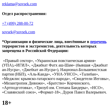
reklama@sovsek.com
Отдел распространения:
+7 (499) 288-00-72
sovsek@sovsek.com
*Организации и физические лица, внесённные в
перечень
террористов и экстремистов, деятельность которых
запрещена в Российской Федерации:
«Правый сектор», «Украинская повстанческая армия»
(УПА),«ИГИЛ», «Джабхат Фатх аш-Шам» (бывшая «Джабхат
ан-Нусра», «Джебхат ан-Нусра»), Национал-Большевистская
партия (НБП), «Аль-Каида», «УНА-УНСО», «Талибан»,
«Меджлис крымско-татарского народа», «Свидетели Иеговы»,
«Мизантропик Дивижн», «Братство» Корчинского,
«Артподготовка», «Тризуб им. Степана Бандеры», «НСО»,
«Славянский союз», «Формат-18», Дуров Павел Валерьевич.
18+