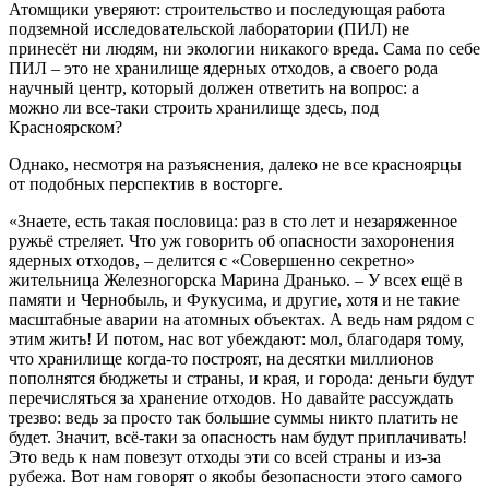
Атомщики уверяют: строительство и последующая работа
подземной исследовательской лаборатории (ПИЛ) не
принесёт ни людям, ни экологии никакого вреда. Сама по себе
ПИЛ – это не хранилище ядерных отходов, а своего рода
научный центр, который должен ответить на вопрос: а
можно ли все-таки строить хранилище здесь, под
Красноярском?
Однако, несмотря на разъяснения, далеко не все красноярцы
от подобных перспектив в восторге.
«Знаете, есть такая пословица: раз в сто лет и незаряженное
ружьё стреляет. Что уж говорить об опасности захоронения
ядерных отходов, – делится с «Совершенно секретно»
жительница Железногорска Марина Дранько. – У всех ещё в
памяти и Чернобыль, и Фукусима, и другие, хотя и не такие
масштабные аварии на атомных объектах. А ведь нам рядом с
этим жить! И потом, нас вот убеждают: мол, благодаря тому,
что хранилище когда-то построят, на десятки миллионов
пополнятся бюджеты и страны, и края, и города: деньги будут
перечисляться за хранение отходов. Но давайте рассуждать
трезво: ведь за просто так большие суммы никто платить не
будет. Значит, всё-таки за опасность нам будут приплачивать!
Это ведь к нам повезут отходы эти со всей страны и из-за
рубежа. Вот нам говорят о якобы безопасности этого самого