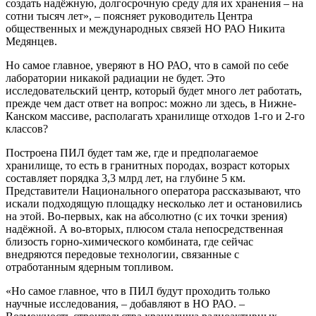
создать надёжную, долгосрочную среду для их хранения – на
сотни тысяч лет», – поясняет руководитель Центра
общественных и международных связей НО РАО Никита
Медянцев.
Но самое главное, уверяют в НО РАО, что в самой по себе
лаборатории никакой радиации не будет. Это
исследовательский центр, который будет много лет работать,
прежде чем даст ответ на вопрос: можно ли здесь, в Нижне-
Канском массиве, располагать хранилище отходов 1-го и 2-го
классов?
Построена ПИЛ будет там же, где и предполагаемое
хранилище, то есть в гранитных породах, возраст которых
составляет порядка 3,3 млрд лет, на глубине 5 км.
Представители Национального оператора рассказывают, что
искали подходящую площадку несколько лет и остановились
на этой. Во-первых, как на абсолютно (с их точки зрения)
надёжной. А во-вторых, плюсом стала непосредственная
близость горно-химического комбината, где сейчас
внедряются передовые технологии, связанные с
отработанным ядерным топливом.
«Но самое главное, что в ПИЛ будут проходить только
научные исследования, – добавляют в НО РАО. –