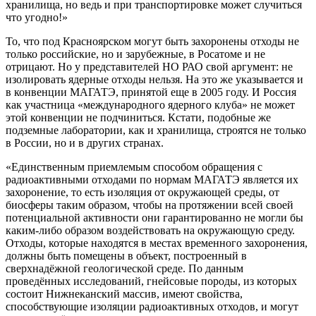
хранилища, но ведь и при транспортировке может случиться
что угодно!»
То, что под Красноярском могут быть захоронены отходы не
только российские, но и зарубежные, в Росатоме и не
отрицают. Но у представителей НО РАО свой аргумент: не
изолировать ядерные отходы нельзя. На это же указывается и
в конвенции МАГАТЭ, принятой еще в 2005 году. И Россия
как участница «международного ядерного клуба» не может
этой конвенции не подчиниться. Кстати, подобные же
подземные лаборатории, как и хранилища, строятся не только
в России, но и в других странах.
«Единственным приемлемым способом обращения с
радиоактивными отходами по нормам МАГАТЭ является их
захоронение, то есть изоляция от окружающей среды, от
биосферы таким образом, чтобы на протяжении всей своей
потенциальной активности они гарантированно не могли бы
каким-либо образом воздействовать на окружающую среду.
Отходы, которые находятся в местах временного захоронения,
должны быть помещены в объект, построенный в
сверхнадёжной геологической среде. По данным
проведённых исследований, гнейсовые породы, из которых
состоит Нижнеканский массив, имеют свойства,
способствующие изоляции радиоактивных отходов, и могут