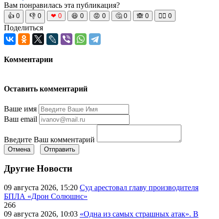
Вам понравилась эта публикация?
👍
0
👎
0
❤
0
😆
0
😡
0
🤔
0
🙈
0
🧘‍♀️
0
Поделиться
Комментарии
Оставить комментарий
Ваше имя
Ваш email
Введите Ваш комментарий
Отмена
Отправить
Другие Новости
09 августа 2026, 15:20
Суд арестовал главу производителя
БПЛА «Дрон Солюшнс»
266
09 августа 2026, 10:03
«Одна из самых страшных атак». В