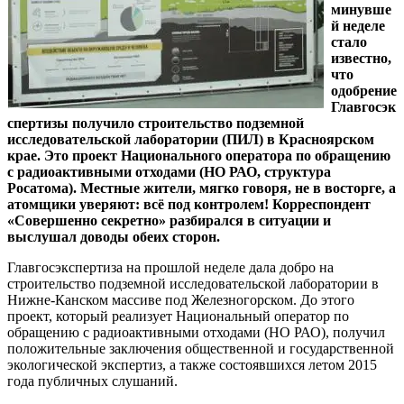
минувше
й неделе
стало
известно,
что
одобрение
Главгосэк
спертизы получило строительство подземной
исследовательской лаборатории (ПИЛ) в Красноярском
крае. Это проект Национального оператора по обращению
с радиоактивными отходами (НО РАО, структура
Росатома). Местные жители, мягко говоря, не в восторге, а
атомщики уверяют: всё под контролем! Корреспондент
«Совершенно секретно» разбирался в ситуации и
выслушал доводы обеих сторон.
Главгосэкспертиза на прошлой неделе дала добро на
строительство подземной исследовательской лаборатории в
Нижне-Канском массиве под Железногорском. До этого
проект, который реализует Национальный оператор по
обращению с радиоактивными отходами (НО РАО), получил
положительные заключения общественной и государственной
экологической экспертиз, а также состоявшихся летом 2015
года публичных слушаний.