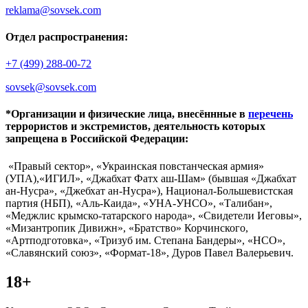
reklama@sovsek.com
Отдел распространения:
+7 (499) 288-00-72
sovsek@sovsek.com
*Организации и физические лица, внесённные в
перечень
террористов и экстремистов, деятельность которых
запрещена в Российской Федерации:
«Правый сектор», «Украинская повстанческая армия»
(УПА),«ИГИЛ», «Джабхат Фатх аш-Шам» (бывшая «Джабхат
ан-Нусра», «Джебхат ан-Нусра»), Национал-Большевистская
партия (НБП), «Аль-Каида», «УНА-УНСО», «Талибан»,
«Меджлис крымско-татарского народа», «Свидетели Иеговы»,
«Мизантропик Дивижн», «Братство» Корчинского,
«Артподготовка», «Тризуб им. Степана Бандеры», «НСО»,
«Славянский союз», «Формат-18», Дуров Павел Валерьевич.
18+