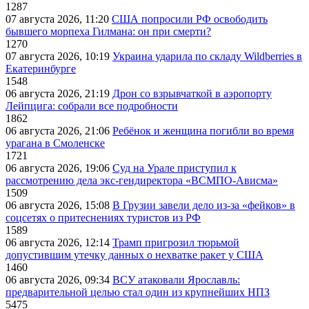
1287
07 августа 2026, 11:20
США попросили РФ освободить
бывшего морпеха Гилмана: он при смерти?
1270
07 августа 2026, 10:19
Украина ударила по складу Wildberries в
Екатеринбурге
1548
06 августа 2026, 21:19
Дрон со взрывчаткой в аэропорту
Лейпцига: собрали все подробности
1862
06 августа 2026, 21:06
Ребёнок и женщина погибли во время
урагана в Смоленске
1721
06 августа 2026, 19:06
Суд на Урале приступил к
рассмотрению дела экс-гендиректора «ВСМПО-Ависма»
1509
06 августа 2026, 15:08
В Грузии завели дело из-за «фейков» в
соцсетях о притеснениях туристов из РФ
1589
06 августа 2026, 12:14
Трамп пригрозил тюрьмой
допустившим утечку данных о нехватке ракет у США
1460
06 августа 2026, 09:34
ВСУ атаковали Ярославль:
предварительной целью стал один из крупнейших НПЗ
5475