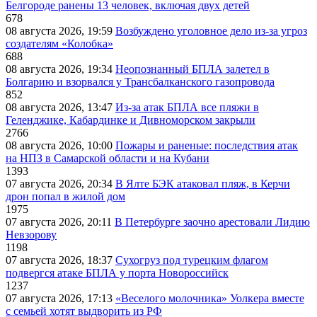
Белгороде ранены 13 человек, включая двух детей
678
08 августа 2026, 19:59
Возбуждено уголовное дело из-за угроз
создателям «Колобка»
688
08 августа 2026, 19:34
Неопознанный БПЛА залетел в
Болгарию и взорвался у Трансбалканского газопровода
852
08 августа 2026, 13:47
Из-за атак БПЛА все пляжи в
Геленджике, Кабардинке и Дивноморском закрыли
2766
08 августа 2026, 10:00
Пожары и раненые: последствия атак
на НПЗ в Самарской области и на Кубани
1393
07 августа 2026, 20:34
В Ялте БЭК атаковал пляж, в Керчи
дрон попал в жилой дом
1975
07 августа 2026, 20:11
В Петербурге заочно арестовали Лидию
Невзорову
1198
07 августа 2026, 18:37
Сухогруз под турецким флагом
подвергся атаке БПЛА у порта Новороссийск
1237
07 августа 2026, 17:13
«Веселого молочника» Уолкера вместе
с семьей хотят выдворить из РФ