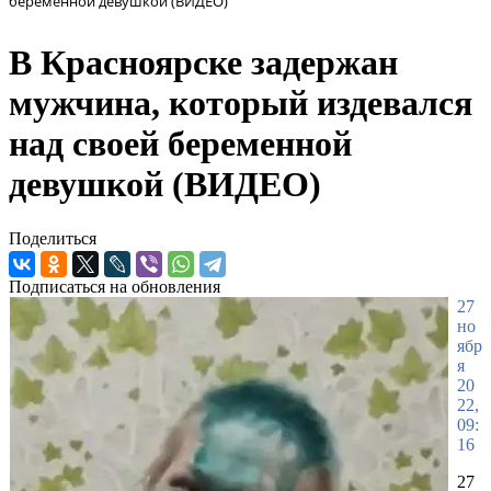
беременной девушкой (ВИДЕО)
В Красноярске задержан
мужчина, который издевался
над своей беременной
девушкой (ВИДЕО)
Поделиться
Подписаться на обновления
27
но
ябр
я
20
22,
09:
16
27