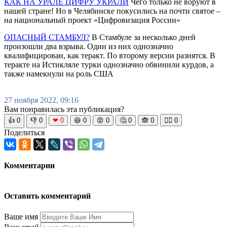
КАК НА УРАЛЕ ЦИФРУ УКРАЛИ
Чего только не воруют в
нашей стране! Но в Челябинске покусились на почти святое –
на национальный проект «Цифровизация России»
ОПАСНЫЙ СТАМБУЛ?
В Стамбуле за несколько дней
произошли два взрыва. Один из них однозначно
квалифицирован, как теракт. По второму версии разнятся. В
теракте на Истикляле турки однозначно обвинили курдов, а
также намекнули на роль США
27 ноября 2022, 09:16
Вам понравилась эта публикация?
👍
0
👎
0
❤
0
😆
0
😡
0
🤔
0
🙈
0
🧘‍♀️
0
Поделиться
Комментарии
Оставить комментарий
Ваше имя