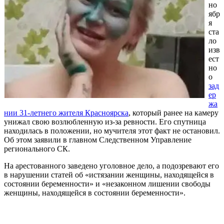
но
ябр
я
ста
ло
изв
ест
но
о
зад
ер
жа
нии 31-летнего жителя Красноярска
, который ранее на камеру
унижал свою возлюбленную из-за ревности. Его спутница
находилась в положении, но мучителя этот факт не остановил.
Об этом заявили в главном Следственном Управление
регионального СК.
На арестованного заведено уголовное дело, а подозревают его
в нарушении статей об «истязании женщины, находящейся в
состоянии беременности» и «незаконном лишении свободы
женщины, находящейся в состоянии беременности».