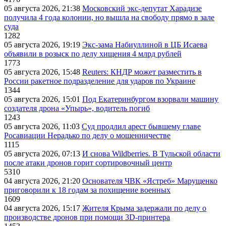
05 августа 2026, 21:38
Московский экс-депутат Харадизе
получила 4 года колонии, но вышла на свободу прямо в зале
суда
1282
05 августа 2026, 19:19
Экс-зама Набиуллиной в ЦБ Исаева
объявили в розыск по делу хищения 4 млрд рублей
1773
05 августа 2026, 15:48
Reuters: КНДР может разместить в
России ракетное подразделение для ударов по Украине
1344
05 августа 2026, 15:01
Под Екатеринбургом взорвали машину
создателя дрона «Упырь», водитель погиб
1243
05 августа 2026, 11:03
Суд продлил арест бывшему главе
Росавиации Нерадько по делу о мошенничестве
1115
05 августа 2026, 07:13
И снова Wildberries. В Тульской области
после атаки дронов горит сортировочный центр
5310
04 августа 2026, 21:20
Основателя ЧВК «Ястреб» Марущенко
приговорили к 18 годам за похищение военных
1609
04 августа 2026, 15:17
Жителя Крыма задержали по делу о
производстве дронов при помощи 3D‑принтера