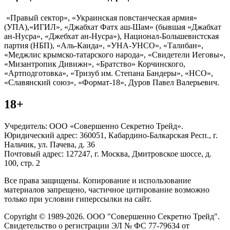
«Правый сектор», «Украинская повстанческая армия»
(УПА),«ИГИЛ», «Джабхат Фатх аш-Шам» (бывшая «Джабхат
ан-Нусра», «Джебхат ан-Нусра»), Национал-Большевистская
партия (НБП), «Аль-Каида», «УНА-УНСО», «Талибан»,
«Меджлис крымско-татарского народа», «Свидетели Иеговы»,
«Мизантропик Дивижн», «Братство» Корчинского,
«Артподготовка», «Тризуб им. Степана Бандеры», «НСО»,
«Славянский союз», «Формат-18», Дуров Павел Валерьевич.
18+
Учредитель: ООО «Совершенно Секретно Трейд».
Юридический адрес: 360051, Кабардино-Балкарская Респ., г.
Нальчик, ул. Пачева, д. 36
Почтовый адрес: 127247, г. Москва, Дмитровское шоссе, д.
100, стр. 2
Все права защищены. Копирование и использование
материалов запрещено, частичное цитирование возможно
только при условии гиперссылки на сайт.
Copyright © 1989-2026. ООО "Совершенно Секретно Трейд".
Свидетельство о регистрации ЭЛ № ФС 77-79634 от