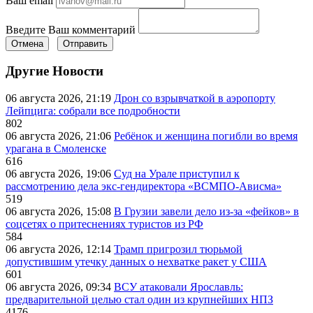
Ваш email
Введите Ваш комментарий
Отмена
Отправить
Другие Новости
06 августа 2026, 21:19
Дрон со взрывчаткой в аэропорту
Лейпцига: собрали все подробности
802
06 августа 2026, 21:06
Ребёнок и женщина погибли во время
урагана в Смоленске
616
06 августа 2026, 19:06
Суд на Урале приступил к
рассмотрению дела экс-гендиректора «ВСМПО-Ависма»
519
06 августа 2026, 15:08
В Грузии завели дело из-за «фейков» в
соцсетях о притеснениях туристов из РФ
584
06 августа 2026, 12:14
Трамп пригрозил тюрьмой
допустившим утечку данных о нехватке ракет у США
601
06 августа 2026, 09:34
ВСУ атаковали Ярославль:
предварительной целью стал один из крупнейших НПЗ
4176