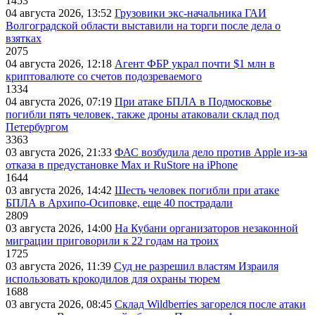
1453
04 августа 2026, 13:52
Грузовики экс-начальника ГАИ
Волгоградской области выставили на торги после дела о
взятках
2075
04 августа 2026, 12:18
Агент ФБР украл почти $1 млн в
криптовалюте со счетов подозреваемого
1334
04 августа 2026, 07:19
При атаке БПЛА в Подмосковье
погибли пять человек, также дроны атаковали склад под
Петербургом
3363
03 августа 2026, 21:33
ФАС возбудила дело против Apple из-за
отказа в предустановке Max и RuStore на iPhone
1644
03 августа 2026, 14:42
Шесть человек погибли при атаке
БПЛА в Архипо-Осиповке, еще 40 пострадали
2809
03 августа 2026, 14:00
На Кубани организаторов незаконной
миграции приговорили к 22 годам на троих
1725
03 августа 2026, 11:39
Суд не разрешил властям Израиля
использовать крокодилов для охраны тюрем
1688
03 августа 2026, 08:45
Склад Wildberries загорелся после атаки