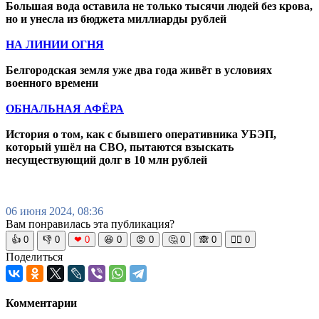
Большая вода оставила не только тысячи людей без крова,
но и унесла из бюджета миллиарды рублей
НА ЛИНИИ ОГНЯ
Белгородская земля уже два года живёт в условиях
военного времени
ОБНАЛЬНАЯ АФЁРА
История о том, как с бывшего оперативника УБЭП,
который ушёл на СВО, пытаются взыскать
несуществующий долг в 10 млн рублей
06 июня 2024, 08:36
Вам понравилась эта публикация?
👍
0
👎
0
❤
0
😆
0
😡
0
🤔
0
🙈
0
🧘‍♀️
0
Поделиться
Комментарии