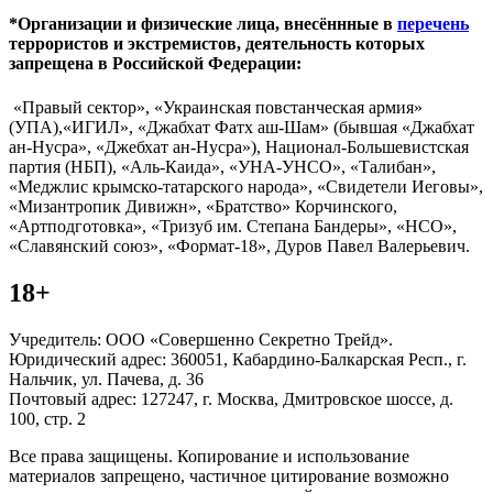
*Организации и физические лица, внесённные в
перечень
террористов и экстремистов, деятельность которых
запрещена в Российской Федерации:
«Правый сектор», «Украинская повстанческая армия»
(УПА),«ИГИЛ», «Джабхат Фатх аш-Шам» (бывшая «Джабхат
ан-Нусра», «Джебхат ан-Нусра»), Национал-Большевистская
партия (НБП), «Аль-Каида», «УНА-УНСО», «Талибан»,
«Меджлис крымско-татарского народа», «Свидетели Иеговы»,
«Мизантропик Дивижн», «Братство» Корчинского,
«Артподготовка», «Тризуб им. Степана Бандеры», «НСО»,
«Славянский союз», «Формат-18», Дуров Павел Валерьевич.
18+
Учредитель: ООО «Совершенно Секретно Трейд».
Юридический адрес: 360051, Кабардино-Балкарская Респ., г.
Нальчик, ул. Пачева, д. 36
Почтовый адрес: 127247, г. Москва, Дмитровское шоссе, д.
100, стр. 2
Все права защищены. Копирование и использование
материалов запрещено, частичное цитирование возможно