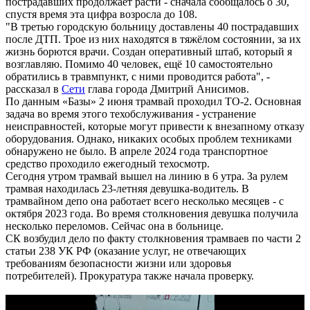
пострадавших продолжает расти - сначала сообщалось о 30,
спустя время эта цифра возросла до 108.
"В третью городскую больницу доставлены 40 пострадавших
после ДТП. Трое из них находятся в тяжёлом состоянии, за их
жизнь борются врачи. Создан оперативный штаб, который я
возглавляю. Помимо 40 человек, ещё 10 самостоятельно
обратились в травмпункт, с ними проводится работа", -
рассказал в
Сети
глава города Дмитрий Анисимов.
По данным «Базы» 2 июня трамвай проходил ТО-2. Основная
задача во время этого техобслуживания - устранение
неисправностей, которые могут привести к внезапному отказу
оборудования. Однако, никаких особых проблем техниками
обнаружено не было. В апреле 2024 года транспортное
средство проходило ежегодный техосмотр.
Сегодня утром трамвай вышел на линию в 6 утра. За рулем
трамвая находилась 23-летняя девушка-водитель. В
трамвайном депо она работает всего несколько месяцев - с
октября 2023 года. Во время столкновения девушка получила
несколько переломов. Сейчас она в больнице.
СК возбудил дело по факту столкновения трамваев по части 2
статьи 238 УК РФ (оказание услуг, не отвечающих
требованиям безопасности жизни или здоровья
потребителей). Прокуратура также начала проверку.