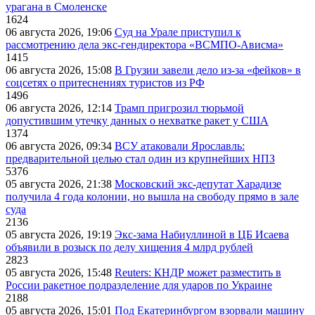
урагана в Смоленске
1624
06 августа 2026, 19:06
Суд на Урале приступил к
рассмотрению дела экс-гендиректора «ВСМПО-Ависма»
1415
06 августа 2026, 15:08
В Грузии завели дело из-за «фейков» в
соцсетях о притеснениях туристов из РФ
1496
06 августа 2026, 12:14
Трамп пригрозил тюрьмой
допустившим утечку данных о нехватке ракет у США
1374
06 августа 2026, 09:34
ВСУ атаковали Ярославль:
предварительной целью стал один из крупнейших НПЗ
5376
05 августа 2026, 21:38
Московский экс-депутат Харадизе
получила 4 года колонии, но вышла на свободу прямо в зале
суда
2136
05 августа 2026, 19:19
Экс-зама Набиуллиной в ЦБ Исаева
объявили в розыск по делу хищения 4 млрд рублей
2823
05 августа 2026, 15:48
Reuters: КНДР может разместить в
России ракетное подразделение для ударов по Украине
2188
05 августа 2026, 15:01
Под Екатеринбургом взорвали машину