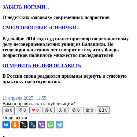
ЗАБИТЬ НОГАМИ...
О недетских «забавах» современных подростков
СМЕРТОНОСНЫЕ «СИНИЧКИ»
В декабре 2014 года суд вынес приговор по резонансному
делу несовершеннолетних убийц из Балашихи. Но
тенденция последних лет говорит о том, что у банды
подростков появилось множество последователей
ОТМЕНИТЬ НЕЛЬЗЯ ОСТАВИТЬ
В России снова раздаются призывы вернуть в судебную
практику смертную казнь
11 апреля 2025, 11:55
Вам понравилась эта публикация?
👍
0
👎
0
❤
0
😆
0
😡
0
🤔
0
🙈
0
🧘‍♀️
0
Поделиться