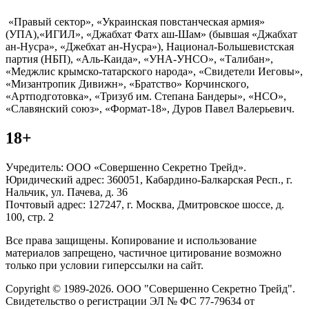
«Правый сектор», «Украинская повстанческая армия»
(УПА),«ИГИЛ», «Джабхат Фатх аш-Шам» (бывшая «Джабхат
ан-Нусра», «Джебхат ан-Нусра»), Национал-Большевистская
партия (НБП), «Аль-Каида», «УНА-УНСО», «Талибан»,
«Меджлис крымско-татарского народа», «Свидетели Иеговы»,
«Мизантропик Дивижн», «Братство» Корчинского,
«Артподготовка», «Тризуб им. Степана Бандеры», «НСО»,
«Славянский союз», «Формат-18», Дуров Павел Валерьевич.
18+
Учредитель: ООО «Совершенно Секретно Трейд».
Юридический адрес: 360051, Кабардино-Балкарская Респ., г.
Нальчик, ул. Пачева, д. 36
Почтовый адрес: 127247, г. Москва, Дмитровское шоссе, д.
100, стр. 2
Все права защищены. Копирование и использование
материалов запрещено, частичное цитирование возможно
только при условии гиперссылки на сайт.
Copyright © 1989-2026. ООО "Совершенно Секретно Трейд".
Свидетельство о регистрации ЭЛ № ФС 77-79634 от