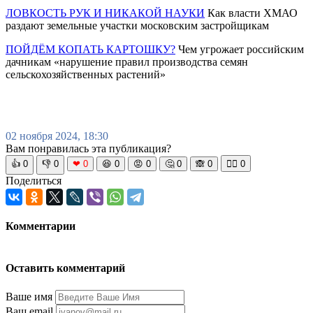
ЛОВКОСТЬ РУК И НИКАКОЙ НАУКИ
Как власти ХМАО
раздают земельные участки московским застройщикам
ПОЙДЁМ КОПАТЬ КАРТОШКУ?
Чем угрожает российским
дачникам «нарушение правил производства семян
сельскохозяйственных растений»
02 ноября 2024, 18:30
Вам понравилась эта публикация?
👍
0
👎
0
❤
0
😆
0
😡
0
🤔
0
🙈
0
🧘‍♀️
0
Поделиться
Комментарии
Оставить комментарий
Ваше имя
Ваш email