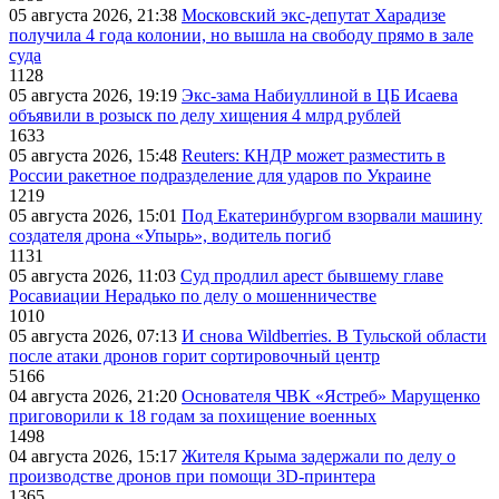
05 августа 2026, 21:38
Московский экс-депутат Харадизе
получила 4 года колонии, но вышла на свободу прямо в зале
суда
1128
05 августа 2026, 19:19
Экс-зама Набиуллиной в ЦБ Исаева
объявили в розыск по делу хищения 4 млрд рублей
1633
05 августа 2026, 15:48
Reuters: КНДР может разместить в
России ракетное подразделение для ударов по Украине
1219
05 августа 2026, 15:01
Под Екатеринбургом взорвали машину
создателя дрона «Упырь», водитель погиб
1131
05 августа 2026, 11:03
Суд продлил арест бывшему главе
Росавиации Нерадько по делу о мошенничестве
1010
05 августа 2026, 07:13
И снова Wildberries. В Тульской области
после атаки дронов горит сортировочный центр
5166
04 августа 2026, 21:20
Основателя ЧВК «Ястреб» Марущенко
приговорили к 18 годам за похищение военных
1498
04 августа 2026, 15:17
Жителя Крыма задержали по делу о
производстве дронов при помощи 3D‑принтера
1365