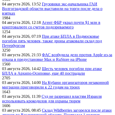
04 августа 2026, 13:52
Грузовики экс-начальника ГАИ
Волгоградской области выставили на торги после дела о
взятках
1984
04 августа 2026, 12:18
Агент ФБР украл почти $1 млн в
криптовалюте со счетов подозреваемого
1254
04 августа 2026, 07:19
При атаке БПЛА в Подмосковье
погибли пять человек, также дроны атаковали склад под
Петербургом
3250
03 августа 2026, 21:33
ФАС возбудила дело против Apple из-за
отказа в предустановке Max и RuStore на iPhone
1560
03 августа 2026, 14:42
Шесть человек погибли при атаке
БПЛА в Архипо-Осиповке, еще 40 пострадали
2705
03 августа 2026, 14:00
На Кубани организаторов незаконной
миграции приговорили к 22 годам на троих
1643
03 августа 2026, 11:39
Суд не разрешил властям Израиля
использовать крокодилов для охраны тюрем
1606
03 августа 2026, 08:45
Склад Wildberries загорелся после атаки
дронов во Владимирской области. Пострадал 1 человек