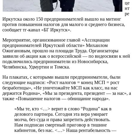
це
нт
ре
Иркутска около 150 предпринимателей вышло на митинг
против повышения налогов для малого и среднего бизнеса,
сообщает тг-канал «БГ Иркутск».
Мероприятие, организованное главой «Ассоциации
предпринимателей Иркутской области» Михаилом
Ожигановым, прошло на площади Труда. Организаторы
заявили об акции как о всероссийской — по видеосвязи к ней
подключились предприниматели из Новосибирска,
Челябинска, Удмуртии и Томска.
На плакатах, с которыми вышли предприниматели, были
следующие надписи: «Рост налогов = конец МСП = рост
безработицы», «Не уничтожайте МСП как класс, на нас
держится Родина», «Мы за президента, президент — за нас», а
также «Повышение налогов — обнищание народа».
«Мы те, кто <…> верит в слово “Родина” как в
делового партнера. Сегодня эта вера умирает
молча, без суда и права запретить действовать.
Нам подписан смертный приговор в тишине
кабинетов, без нас. <…> Наша рентабельность —