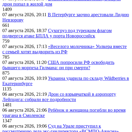
дрон попал в жилой дом
1409
07 августа 2026, 20:11
В Петербурге заочно арестовали Лидию
Невзорову
661
07 августа 2026, 18:37
Сухогруз под турецким флагом
подвергся атаке БПЛА у порта Новороссийск
759
07 августа 2026, 17:13
«Веселого молочника» Уолкера вместе
с семьей хотят выдворить из РФ
785
07 августа 2026, 11:20
США попросили РФ освободить
бывшего морпеха Гилмана: он при смерти?
875
07 августа 2026, 10:19
Украина ударила по складу Wildberries в
Екатеринбурге
1135
06 августа 2026, 21:19
Дрон со взрывчаткой в аэропорту
Лейпцига: собрали все подробности
1481
06 августа 2026, 21:06
Ребёнок и женщина погибли во время
урагана в Смоленске
1347
06 августа 2026, 19:06
Суд на Урале приступил к
рассмотрению дела экс-гендиректора «ВСМПО-Ависма»