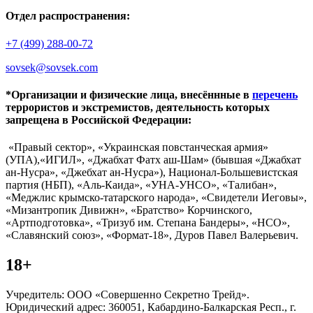
Отдел распространения:
+7 (499) 288-00-72
sovsek@sovsek.com
*Организации и физические лица, внесённные в
перечень
террористов и экстремистов, деятельность которых
запрещена в Российской Федерации:
«Правый сектор», «Украинская повстанческая армия»
(УПА),«ИГИЛ», «Джабхат Фатх аш-Шам» (бывшая «Джабхат
ан-Нусра», «Джебхат ан-Нусра»), Национал-Большевистская
партия (НБП), «Аль-Каида», «УНА-УНСО», «Талибан»,
«Меджлис крымско-татарского народа», «Свидетели Иеговы»,
«Мизантропик Дивижн», «Братство» Корчинского,
«Артподготовка», «Тризуб им. Степана Бандеры», «НСО»,
«Славянский союз», «Формат-18», Дуров Павел Валерьевич.
18+
Учредитель: ООО «Совершенно Секретно Трейд».
Юридический адрес: 360051, Кабардино-Балкарская Респ., г.