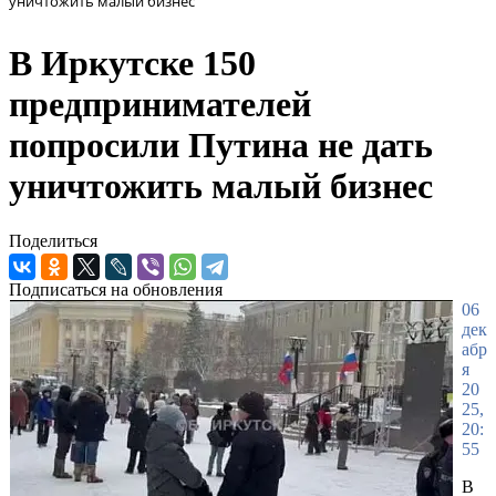
уничтожить малый бизнес
В Иркутске 150
предпринимателей
попросили Путина не дать
уничтожить малый бизнес
Поделиться
Подписаться на обновления
06
дек
абр
я
20
25,
20:
55
В