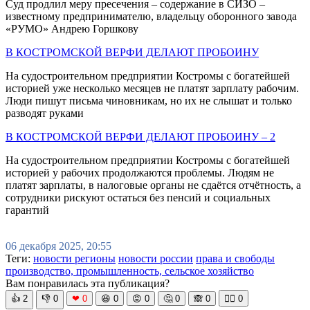
Суд продлил меру пресечения – содержание в СИЗО –
известному предпринимателю, владельцу оборонного завода
«РУМО» Андрею Горшкову
В КОСТРОМСКОЙ ВЕРФИ ДЕЛАЮТ ПРОБОИНУ
На судостроительном предприятии Костромы с богатейшей
историей уже несколько месяцев не платят зарплату рабочим.
Люди пишут письма чиновникам, но их не слышат и только
разводят руками
В КОСТРОМСКОЙ ВЕРФИ ДЕЛАЮТ ПРОБОИНУ – 2
На судостроительном предприятии Костромы с богатейшей
историей у рабочих продолжаются проблемы. Людям не
платят зарплаты, в налоговые органы не сдаётся отчётность, а
сотрудники рискуют остаться без пенсий и социальных
гарантий
06 декабря 2025, 20:55
Теги:
новости регионы
новости россии
права и свободы
производство, промышленность, сельское хозяйство
Вам понравилась эта публикация?
👍
2
👎
0
❤
0
😆
0
😡
0
🤔
0
🙈
0
🧘‍♀️
0