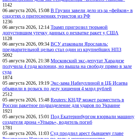
1142
06 августа 2026, 15:08
В Грузии завели дело из-за «фейков» в
соцсетях о притеснениях туристов из РФ
1236
06 августа 2026, 12:14
Трамп пригрозил тюрьмой
допустившим утечку данных о нехватке ракет у США
1128
06 августа 2026, 09:34
ВСУ атаковали Ярославль:
предварительной целью стал один из крупнейших НПЗ
5092
05 августа 2026, 21:38
Московский экс-депутат Харадизе
получила 4 года колонии, но вышла на свободу прямо в зале
суда
1874
05 августа 2026, 19:19
Экс-зама Набиуллиной в ЦБ Исаева
объявили в розыск по делу хищения 4 млрд рублей
2512
05 августа 2026, 15:48
Reuters: КНДР может разместить в
России ракетное подразделение для ударов по Украине
1921
05 августа 2026, 15:01
Под Екатеринбургом взорвали машину
создателя дрона «Упырь», водитель погиб
1781
05 августа 2026, 11:03
Суд продлил арест бывшему главе
Росавиации Нерадько по делу о мошенничестве