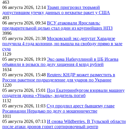
463
06 августа 2026, 12:14
Трамп пригрозил тюрьмой
допустившим утечку данных о нехватке ракет у США
493
06 августа 2026, 09:34
ВСУ атаковали Ярославль:
предварительной целью стал один из крупнейших НПЗ
3996
05 августа 2026, 21:38
Московский экс-депутат Харадизе
получила 4 года колонии, но вышла на свободу прямо в зале
суда
1129
05 августа 2026, 19:19
Экс-зама Набиуллиной в ЦБ Исаева
объявили в розыск по делу хищения 4 млрд рублей
1634
05 августа 2026, 15:48
Reuters: КНДР может разместить в
России ракетное подразделение для ударов по Украине
1220
05 августа 2026, 15:01
Под Екатеринбургом взорвали машину
создателя дрона «Упырь», водитель погиб
1132
05 августа 2026, 11:03
Суд продлил арест бывшему главе
Росавиации Нерадько по делу о мошенничестве
1011
05 августа 2026, 07:13
И снова Wildberries. В Тульской области
после атаки дронов горит сортировочный центр