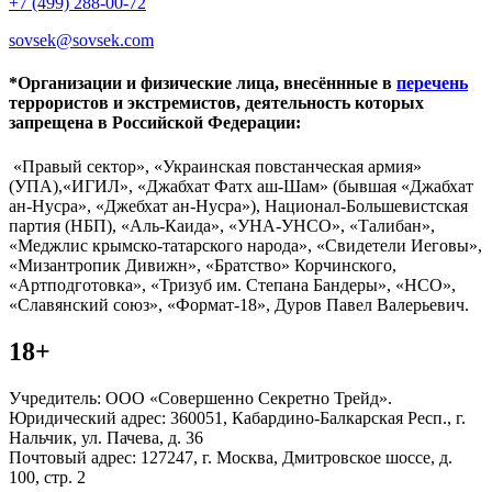
+7 (499) 288-00-72
sovsek@sovsek.com
*Организации и физические лица, внесённные в
перечень
террористов и экстремистов, деятельность которых
запрещена в Российской Федерации:
«Правый сектор», «Украинская повстанческая армия»
(УПА),«ИГИЛ», «Джабхат Фатх аш-Шам» (бывшая «Джабхат
ан-Нусра», «Джебхат ан-Нусра»), Национал-Большевистская
партия (НБП), «Аль-Каида», «УНА-УНСО», «Талибан»,
«Меджлис крымско-татарского народа», «Свидетели Иеговы»,
«Мизантропик Дивижн», «Братство» Корчинского,
«Артподготовка», «Тризуб им. Степана Бандеры», «НСО»,
«Славянский союз», «Формат-18», Дуров Павел Валерьевич.
18+
Учредитель: ООО «Совершенно Секретно Трейд».
Юридический адрес: 360051, Кабардино-Балкарская Респ., г.
Нальчик, ул. Пачева, д. 36
Почтовый адрес: 127247, г. Москва, Дмитровское шоссе, д.
100, стр. 2