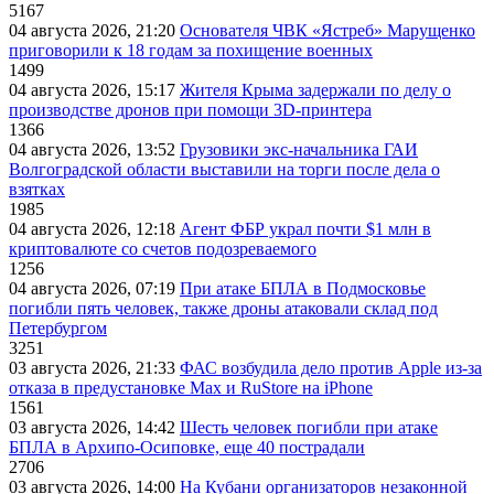
5167
04 августа 2026, 21:20
Основателя ЧВК «Ястреб» Марущенко
приговорили к 18 годам за похищение военных
1499
04 августа 2026, 15:17
Жителя Крыма задержали по делу о
производстве дронов при помощи 3D‑принтера
1366
04 августа 2026, 13:52
Грузовики экс-начальника ГАИ
Волгоградской области выставили на торги после дела о
взятках
1985
04 августа 2026, 12:18
Агент ФБР украл почти $1 млн в
криптовалюте со счетов подозреваемого
1256
04 августа 2026, 07:19
При атаке БПЛА в Подмосковье
погибли пять человек, также дроны атаковали склад под
Петербургом
3251
03 августа 2026, 21:33
ФАС возбудила дело против Apple из-за
отказа в предустановке Max и RuStore на iPhone
1561
03 августа 2026, 14:42
Шесть человек погибли при атаке
БПЛА в Архипо-Осиповке, еще 40 пострадали
2706
03 августа 2026, 14:00
На Кубани организаторов незаконной