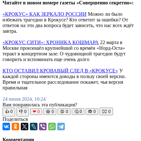
Читайте в новом номере газеты «Совершенно секретно»:
«КРОКУС» КАК ЗЕРКАЛО РОССИИ
Можно ли было
избежать трагедии в Крокусе? Кто ответит за ошибки? От
ответов на эти два вопроса будет зависеть, что нас всех ждёт
завтра.
«КРОКУС СИТИ»: ХРОНИКА КОШМАРА
22 марта в
Москве произошёл крупнейший со времён «Норд-Оста»
теракт в концертном зале. О чудовищной трагедии будут
говорить и вспоминать еще очень долго
КТО ОСТАВИЛ КРОВАВЫЙ СЛЕД В «КРОКУСЕ»
У
каждой стороны имеются доводы в пользу своей версии.
Время и тщательное расследование покажет, чья версия
правильная
24 июня 2024, 10:24
Вам понравилась эта публикация?
👍
0
👎
0
❤
0
😆
0
😡
0
🤔
0
🙈
0
🧘‍♀️
0
Поделиться
Комментарии