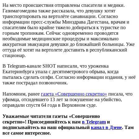
На место происшествия отправлены спасатели и медики.
Газимагомедова также рассказала, что девушку хотят
транспортировать на вертолёте санавиации. Согласно
информации пресс-службы Минздрава Дагестана, врачам и
спасателям было крайне тяжело добираться к туристке по
горным тропинкам. Сейчас одновременно проводятся
необходимые медицинские процедуры и максимально
аккуратная эвакуация девушки до ближайшей больницы. Уже
оттуда её хотят на вертолете доставить в республиканский
стационар.
В Telegram-канале SHOT написали, что уроженка
Екатеринбурга упала с десятиметрового обрыва, когда
пыталась сделать селфи. Согласно информации издания, у неё
также пострадал позвоночник.
Напомним, ранее
газета «Совершенно секретно»
писала, что
уфимца, отсидевшего 13 лет за покушение на убийство,
оправдали спустя 64 года в Верховном суде.
Уважаемые читатели газеты «Совершенно
секретно»! Присоединяйтесь к нам
в Telegram
и
подписывайтесь на наш официальный
канал в Дзене
. Там
все самое интересное.