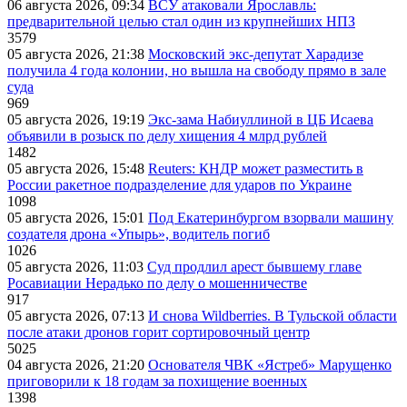
06 августа 2026, 09:34
ВСУ атаковали Ярославль:
предварительной целью стал один из крупнейших НПЗ
3579
05 августа 2026, 21:38
Московский экс-депутат Харадизе
получила 4 года колонии, но вышла на свободу прямо в зале
суда
969
05 августа 2026, 19:19
Экс-зама Набиуллиной в ЦБ Исаева
объявили в розыск по делу хищения 4 млрд рублей
1482
05 августа 2026, 15:48
Reuters: КНДР может разместить в
России ракетное подразделение для ударов по Украине
1098
05 августа 2026, 15:01
Под Екатеринбургом взорвали машину
создателя дрона «Упырь», водитель погиб
1026
05 августа 2026, 11:03
Суд продлил арест бывшему главе
Росавиации Нерадько по делу о мошенничестве
917
05 августа 2026, 07:13
И снова Wildberries. В Тульской области
после атаки дронов горит сортировочный центр
5025
04 августа 2026, 21:20
Основателя ЧВК «Ястреб» Марущенко
приговорили к 18 годам за похищение военных
1398