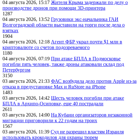
04 августа 2026, 15:17
Жителя Крыма задержали по делу о
производстве дронов при помощи 3D‑принтера
1287
04 августа 2026, 13:52
Грузовики экс-начальника ГАИ
Волгоградской области выставили на торги после дела о
взятках
1904
04 августа 2026, 12:18
Агент ФБР украл почти $1 млн в
криптовалюте со счетов подозреваемого
1180
04 августа 2026, 07:19
При атаке БПЛА в Подмосковье
погибли пять человек, также дроны атаковали склад под
Петербургом
3150
03 августа 2026, 21:33
ФАС возбудила дело против Apple из-за
отказа в предустановке Max и RuStore на iPhone
1483
03 августа 2026, 14:42
Шесть человек погибли при атаке
БПЛА в Архипо-Осиповке, еще 40 пострадали
2611
03 августа 2026, 14:00
На Кубани организаторов незаконной
миграции приговорили к 22 годам на троих
1567
03 августа 2026, 11:39
Суд не разрешил властям Израиля
использовать крокодилов для охраны тюрем