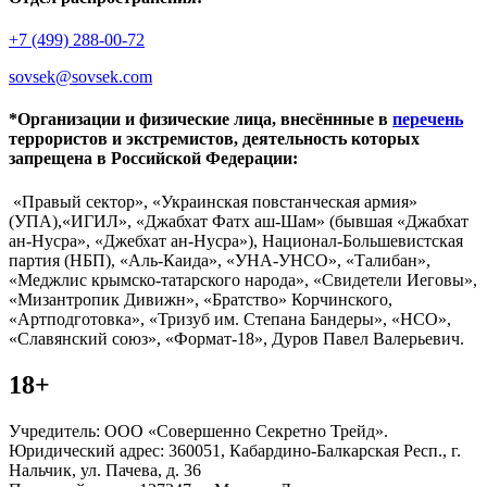
+7 (499) 288-00-72
sovsek@sovsek.com
*Организации и физические лица, внесённные в
перечень
террористов и экстремистов, деятельность которых
запрещена в Российской Федерации:
«Правый сектор», «Украинская повстанческая армия»
(УПА),«ИГИЛ», «Джабхат Фатх аш-Шам» (бывшая «Джабхат
ан-Нусра», «Джебхат ан-Нусра»), Национал-Большевистская
партия (НБП), «Аль-Каида», «УНА-УНСО», «Талибан»,
«Меджлис крымско-татарского народа», «Свидетели Иеговы»,
«Мизантропик Дивижн», «Братство» Корчинского,
«Артподготовка», «Тризуб им. Степана Бандеры», «НСО»,
«Славянский союз», «Формат-18», Дуров Павел Валерьевич.
18+
Учредитель: ООО «Совершенно Секретно Трейд».
Юридический адрес: 360051, Кабардино-Балкарская Респ., г.
Нальчик, ул. Пачева, д. 36