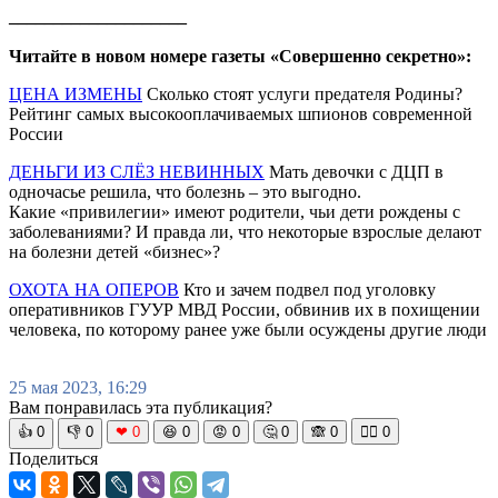
____________________
Читайте в новом номере газеты «Совершенно секретно»:
ЦЕНА ИЗМЕНЫ
Сколько стоят услуги предателя Родины?
Рейтинг самых высокооплачиваемых шпионов современной
России
ДЕНЬГИ ИЗ СЛЁЗ НЕВИННЫХ
Мать девочки с ДЦП в
одночасье решила, что болезнь – это выгодно.
Какие «привилегии» имеют родители, чьи дети рождены с
заболеваниями? И правда ли, что некоторые взрослые делают
на болезни детей «бизнес»?
ОХОТА НА ОПЕРОВ
Кто и зачем подвел под уголовку
оперативников ГУУР МВД России, обвинив их в похищении
человека, по которому ранее уже были осуждены другие люди
25 мая 2023, 16:29
Вам понравилась эта публикация?
👍
0
👎
0
❤
0
😆
0
😡
0
🤔
0
🙈
0
🧘‍♀️
0
Поделиться