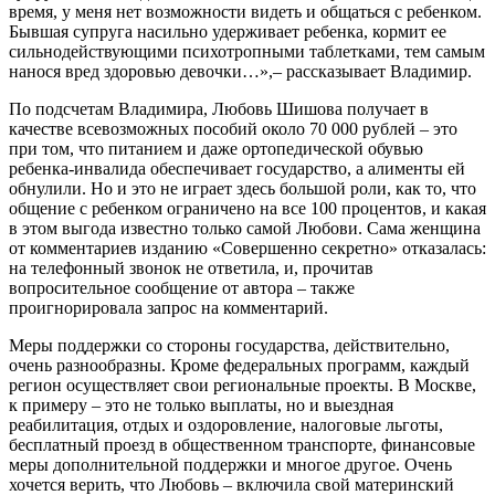
время, у меня нет возможности видеть и общаться с ребенком.
Бывшая супруга насильно удерживает ребенка, кормит ее
сильнодействующими психотропными таблетками, тем самым
нанося вред здоровью девочки…»,– рассказывает Владимир.
По подсчетам Владимира, Любовь Шишова получает в
качестве всевозможных пособий около 70 000 рублей – это
при том, что питанием и даже ортопедической обувью
ребенка-инвалида обеспечивает государство, а алименты ей
обнулили. Но и это не играет здесь большой роли, как то, что
общение с ребенком ограничено на все 100 процентов, и какая
в этом выгода известно только самой Любови. Сама женщина
от комментариев изданию «Совершенно секретно» отказалась:
на телефонный звонок не ответила, и, прочитав
вопросительное сообщение от автора – также
проигнорировала запрос на комментарий.
Меры поддержки со стороны государства, действительно,
очень разнообразны. Кроме федеральных программ, каждый
регион осуществляет свои региональные проекты. В Москве,
к примеру – это не только выплаты, но и выездная
реабилитация, отдых и оздоровление, налоговые льготы,
бесплатный проезд в общественном транспорте, финансовые
меры дополнительной поддержки и многое другое. Очень
хочется верить, что Любовь – включила свой материнский