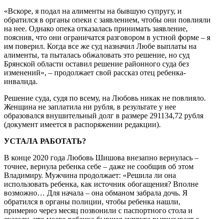
«Вскоре, я подал на алименты на бывшую супругу, и
обратился в органы опеки с заявлением, чтобы они повлияли
на нее. Однако опека отказалась принимать заявление,
пояснив, что они ограничатся разговором в устной форме – я
им поверил. Когда все же суд назначил Любе выплаты на
алименты, та пыталась обжаловать это решение, но суд
Брянской области оставил решение районного суда без
изменений», – продолжает свой рассказ отец ребенка-
инвалида.
Решение суда, судя по всему, на Любовь никак не повлияло.
Женщина не заплатила ни рубля, в результате у нее
образовался внушительный долг в размере 291134,72 рубля
(документ имеется в распоряжении редакции).
УСТАЛА РАБОТАТЬ?
В конце 2020 года Любовь Шишова внезапно вернулась –
точнее, вернула ребенка себе – даже не сообщив об этом
Владимиру. Мужчина продолжает: «Решила ли она
использовать ребенка, как источник обогащения? Вполне
возможно… Для начала – она обманом забрала дочь. Я
обратился в органы полиции, чтобы ребенка нашли,
примерно через месяц позвонили с паспортного стола и