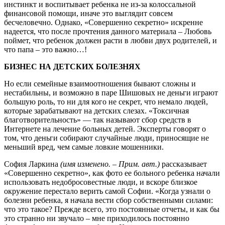
инстинкт и воспитывает ребенка не из-за колоссальной
финансовой помощи, иначе это выглядит совсем
бесчеловечно. Однако, «Совершенно секретно» искренне
надеется, что после прочтения данного материала – Любовь
поймет, что ребенок должен расти в любви двух родителей, и
что папа – это важно…!
БИЗНЕС НА ДЕТСКИХ БОЛЕЗНЯХ
Но если семейные взаимоотношения бывают сложны и
нестабильны, и возможно в паре Шишовых не деньги играют
большую роль, то ни для кого не секрет, что немало людей,
которые зарабатывают на детских слезах. «Токсичная
благотворительность» — так называют сбор средств в
Интернете на лечение больных детей. Эксперты говорят о
том, что деньги собирают случайные люди, приносящие не
меньший вред, чем самые ловкие мошенники.
София Ларкина
(имя изменено. – Прим. авт.)
рассказывает
«Совершенно секретно», как фото ее больного ребенка начали
использовать недобросовестные люди, и вскоре близкое
окружение перестало верить самой Софии. «Когда узнали о
болезни ребенка, я начала вести сбор собственными силами:
что это такое? Прежде всего, это постоянные отчеты, и как бы
это странно ни звучало – мне приходилось постоянно