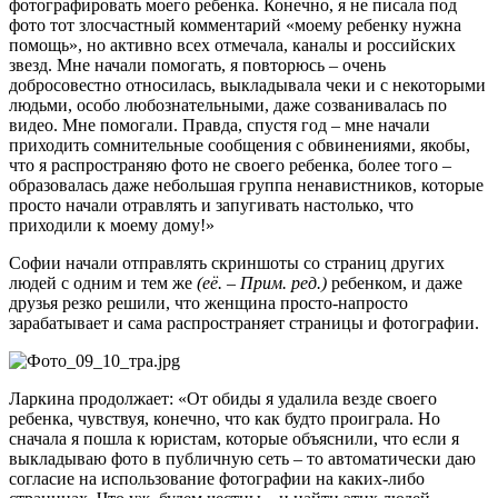
фотографировать моего ребенка. Конечно, я не писала под
фото тот злосчастный комментарий «моему ребенку нужна
помощь», но активно всех отмечала, каналы и российских
звезд. Мне начали помогать, я повторюсь – очень
добросовестно относилась, выкладывала чеки и с некоторыми
людьми, особо любознательными, даже созванивалась по
видео. Мне помогали. Правда, спустя год – мне начали
приходить сомнительные сообщения с обвинениями, якобы,
что я распространяю фото не своего ребенка, более того –
образовалась даже небольшая группа ненавистников, которые
просто начали отравлять и запугивать настолько, что
приходили к моему дому!»
Софии начали отправлять скриншоты со страниц других
людей с одним и тем же
(её. – Прим. ред.)
ребенком, и даже
друзья резко решили, что женщина просто-напросто
зарабатывает и сама распространяет страницы и фотографии.
Ларкина продолжает: «От обиды я удалила везде своего
ребенка, чувствуя, конечно, что как будто проиграла. Но
сначала я пошла к юристам, которые объяснили, что если я
выкладываю фото в публичную сеть – то автоматически даю
согласие на использование фотографии на каких-либо