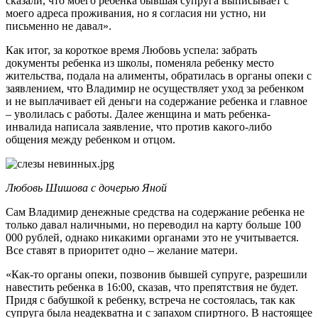
сказали, что моего ребенка бывшая супруга выписывает с
моего адреса проживания, но я согласия ни устно, ни
письменно не давал».
Как итог, за короткое время Любовь успела: забрать
документы ребенка из школы, поменяла ребенку место
жительства, подала на алименты, обратилась в органы опеки с
заявлением, что Владимир не осуществляет уход за ребенком
и не выплачивает ей деньги на содержание ребенка и главное
– уволилась с работы. Далее женщина и мать ребенка-
инвалида написала заявление, что против какого-либо
общения между ребенком и отцом.
Любовь Шишова с дочерью Яной
Сам Владимир денежные средства на содержание ребенка не
только давал наличными, но переводил на карту больше 100
000 рублей, однако никакими органами это не учитывается.
Все ставят в приоритет одно – желание матери.
«Как-то органы опеки, позвонив бывшей супруге, разрешили
навестить ребенка в 16:00, сказав, что препятствия не будет.
Придя с бабушкой к ребенку, встреча не состоялась, так как
супруга была неадекватна и с запахом спиртного. В настоящее