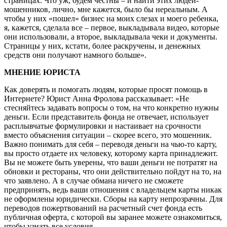
страницах. Что уж, будем честны – и найти этих людей-
мошенников, лично, мне кажется, было бы нереальным. А
чтобы у них «пошел» бизнес на моих слезах и моего ребенка,
я, кажется, сделала все – первое, выкладывала видео, которые
они использовали, а второе, выкладывала чеки и документы.
Страницы у них, кстати, более раскручены, и денежных
средств они получают намного больше».
МНЕНИЕ ЮРИСТА
Как доверять и помогать людям, которые просят помощь в
Интернете? Юрист Анна Фролова рассказывает: «Не
стесняйтесь задавать вопросы о том, на что конкретно нужны
деньги. Если представитель фонда не отвечает, использует
расплывчатые формулировки и настаивает на срочности
вместо объяснения ситуации – скорее всего, это мошенник.
Важно понимать для себя – переводя деньги на чью-то карту,
вы просто отдаете их человеку, которому карта принадлежит.
Вы не можете быть уверены, что ваши деньги не потратят на
обновки и рестораны, что они действительно пойдут на то, на
что заявлено. А в случае обмана ничего не сможете
предпринять, ведь ваши отношения с владельцем карты никак
не оформлены юридически. Сборы на карту непрозрачны. Для
переводов пожертвований на расчетный счет фонда есть
публичная оферта, с которой вы заранее можете ознакомиться,
чтобы узнать все условия.