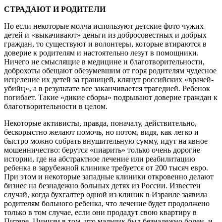
СТРАДАЮТ И РОДИТЕЛИ
Но если некоторые молча используют детские фото чужих
детей и «выкачивают» деньги из добросовестных и добрых
граждан, то существуют и волонтеры, которые втираются в
доверие к родителям и настоятельно лезут в помощники.
Ничего не смыслящие в медицине и благотворительности,
доброхоты обещают обезумевшим от горя родителям чудесное
исцеление их детей за границей, клянут российских «врачей-
убийц», а в результате все заканчивается трагедией. Ребенок
погибает. Такие «дикие сборы» подрывают доверие граждан к
благотворительности в целом.
Некоторые активисты, правда, поначалу, действительно,
бескорыстно желают помочь, но потом, видя, как легко и
быстро можно собрать внушительную сумму, идут на явное
мошенничество: берутся «пиарить» только очень дорогие
истории, где на абстрактное лечение или реабилитацию
ребенка в зарубежной клинике требуется от 200 тысяч евро.
При этом и некоторые западные клиники откровенно делают
бизнес на безнадежно больных детях из России. Известен
случай, когда бухгалтер одной из клиник в Израиле заявила
родителям больного ребенка, что лечение будет продолжено
только в том случае, если они продадут свою квартиру в
Питере. Цинизм в том, что мальчик был безнадежно болен, и