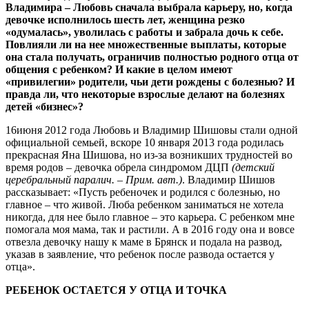
Владимира – Любовь сначала выбрала карьеру, но, когда
девочке исполнилось шесть лет, женщина резко
«одумалась», уволилась с работы и забрала дочь к себе.
Повлияли ли на нее множественные выплаты, которые
она стала получать, ограничив полностью родного отца от
общения с ребенком? И какие в целом имеют
«привилегии» родители, чьи дети рождены с болезнью? И
правда ли, что некоторые взрослые делают на болезнях
детей «бизнес»?
16июня 2012 года Любовь и Владимир Шишовы стали одной
официальной семьей, вскоре 10 января 2013 года родилась
прекрасная Яна Шишова, но из-за возникших трудностей во
время родов – девочка обрела синдромом ДЦП
(детский
церебральный паралич. – Прим. авт.)
. Владимир Шишов
рассказывает: «Пусть ребеночек и родился с болезнью, но
главное – что живой. Люба ребенком заниматься не хотела
никогда, для нее было главное – это карьера. С ребенком мне
помогала моя мама, так и растили. А в 2016 году она и вовсе
отвезла девочку нашу к маме в Брянск и подала на развод,
указав в заявление, что ребенок после развода остается у
отца».
РЕБЕНОК ОСТАЕТСЯ У ОТЦА И ТОЧКА