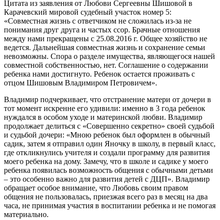
Цитата из заявления от Любови Сергеевны Шишовой в
Карачевский мировой судебный участок номер 5:
«Совместная жизнь с ответчиком не сложилась из-за не
понимания друг друга и частых ссор. Брачные отношения
между нами прекращены с 25.08.2016 г. Общее хозяйство не
ведется. Дальнейшая совместная жизнь и сохранение семьи
невозможны. Спора о разделе имущества, являющегося нашей
совместной собственностью, нет. Соглашение о содержании
ребенка нами достигнуто. Ребенок остается проживать с
отцом Шишовым Владимиром Петровичем».
Владимир подчеркивает, что отстранение матери от дочери в
тот момент искренне его удивили: именно в 3 года ребенок
нуждался в особом уходе и материнской любви. Владимир
продолжает делиться с «Совершенно секретно» своей судьбой
и судьбой дочери: «Мною ребенок был оформлен в обычный
садик, затем я отправил один Яночку в школу, в первый класс,
где откликнулись учителя и создали программу для развития
моего ребенка на дому. Замечу, что в школе и садике у моего
ребенка появилась возможность общения с обычными детьми
– это особенно важно для развития детей с ДЦП». Владимир
обращает особое внимание, что Любовь своим правом
общения не пользовалась, приезжая всего раз в месяц на два
часа, не принимая участия в воспитании ребенка и не помогая
материально.