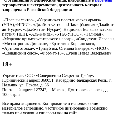
*Организации и физические лица, внесённные в
перечень
террористов и экстремистов, деятельность которых
запрещена в Российской Федерации:
«Правый сектор», «Украинская повстанческая армия»
(УПА),«ИГИЛ», «Джабхат Фатх аш-Шам» (бывшая «Джабхат
ан-Нусра», «Джебхат ан-Нусра»), Национал-Большевистская
партия (НБП), «Аль-Каида», «УНА-УНСО», «Талибан»,
«Меджлис крымско-татарского народа», «Свидетели Иеговы»,
«Мизантропик Дивижн», «Братство» Корчинского,
«Артподготовка», «Тризуб им. Степана Бандеры», «НСО»,
«Славянский союз», «Формат-18», Дуров Павел Валерьевич.
18+
Учредитель: ООО «Совершенно Секретно Трейд».
Юридический адрес: 360051, Кабардино-Балкарская Респ., г.
Нальчик, ул. Пачева, д. 36
Почтовый адрес: 127247, г. Москва, Дмитровское шоссе, д.
100, стр. 2
Все права защищены. Копирование и использование
материалов запрещено, частичное цитирование возможно
только при условии гиперссылки на сайт.