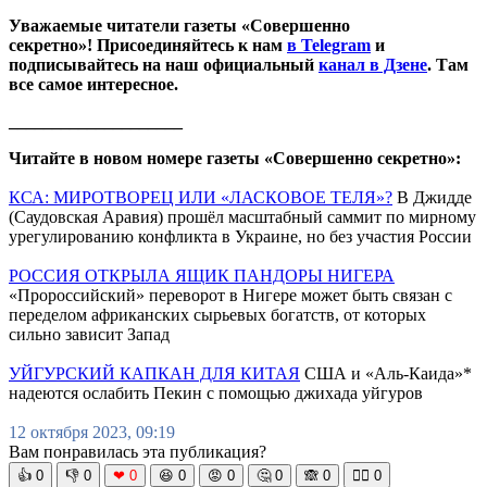
Уважаемые читатели газеты «Совершенно
секретно»! Присоединяйтесь к нам
в Telegram
и
подписывайтесь на наш официальный
канал в Дзене
. Там
все самое интересное.
____________________
Читайте в новом номере газеты «Совершенно секретно»:
КСА: МИРОТВОРЕЦ ИЛИ «ЛАСКОВОЕ ТЕЛЯ»?
В Джидде
(Саудовская Аравия) прошёл масштабный саммит по мирному
урегулированию конфликта в Украине, но без участия России
РОССИЯ ОТКРЫЛА ЯЩИК ПАНДОРЫ НИГЕРА
«Пророссийский» переворот в Нигере может быть связан с
переделом африканских сырьевых богатств, от которых
сильно зависит Запад
УЙГУРСКИЙ КАПКАН ДЛЯ КИТАЯ
США и «Аль-Каида»*
надеются ослабить Пекин с помощью джихада уйгуров
12 октября 2023, 09:19
Вам понравилась эта публикация?
👍
0
👎
0
❤
0
😆
0
😡
0
🤔
0
🙈
0
🧘‍♀️
0