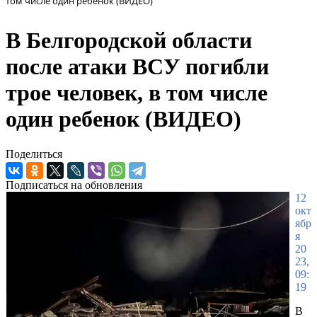
том числе один ребенок (ВИДЕО)
В Белгородской области
после атаки ВСУ погибли
трое человек, в том числе
один ребенок (ВИДЕО)
Поделиться
Подписаться на обновления
12
окт
ябр
я
20
23,
09:
19
В