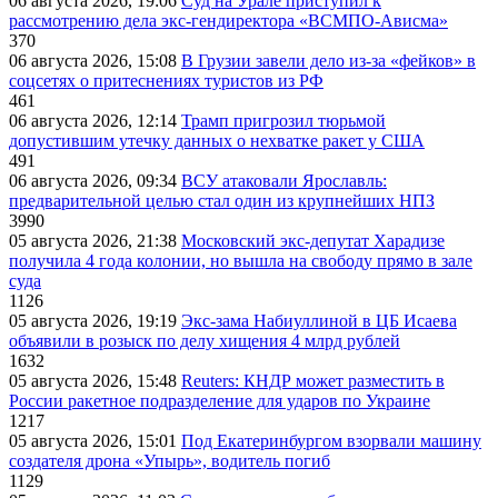
06 августа 2026, 19:06
Суд на Урале приступил к
рассмотрению дела экс-гендиректора «ВСМПО-Ависма»
370
06 августа 2026, 15:08
В Грузии завели дело из-за «фейков» в
соцсетях о притеснениях туристов из РФ
461
06 августа 2026, 12:14
Трамп пригрозил тюрьмой
допустившим утечку данных о нехватке ракет у США
491
06 августа 2026, 09:34
ВСУ атаковали Ярославль:
предварительной целью стал один из крупнейших НПЗ
3990
05 августа 2026, 21:38
Московский экс-депутат Харадизе
получила 4 года колонии, но вышла на свободу прямо в зале
суда
1126
05 августа 2026, 19:19
Экс-зама Набиуллиной в ЦБ Исаева
объявили в розыск по делу хищения 4 млрд рублей
1632
05 августа 2026, 15:48
Reuters: КНДР может разместить в
России ракетное подразделение для ударов по Украине
1217
05 августа 2026, 15:01
Под Екатеринбургом взорвали машину
создателя дрона «Упырь», водитель погиб
1129