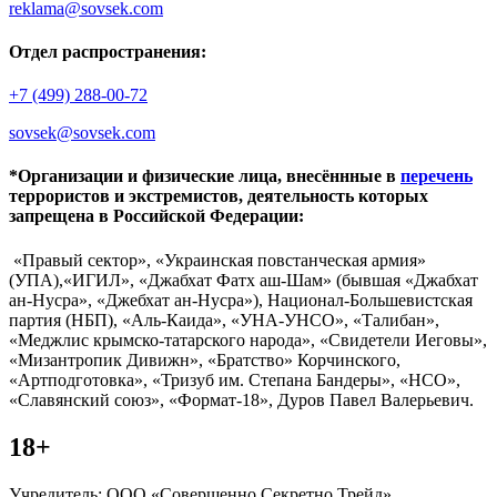
reklama@sovsek.com
Отдел распространения:
+7 (499) 288-00-72
sovsek@sovsek.com
*Организации и физические лица, внесённные в
перечень
террористов и экстремистов, деятельность которых
запрещена в Российской Федерации:
«Правый сектор», «Украинская повстанческая армия»
(УПА),«ИГИЛ», «Джабхат Фатх аш-Шам» (бывшая «Джабхат
ан-Нусра», «Джебхат ан-Нусра»), Национал-Большевистская
партия (НБП), «Аль-Каида», «УНА-УНСО», «Талибан»,
«Меджлис крымско-татарского народа», «Свидетели Иеговы»,
«Мизантропик Дивижн», «Братство» Корчинского,
«Артподготовка», «Тризуб им. Степана Бандеры», «НСО»,
«Славянский союз», «Формат-18», Дуров Павел Валерьевич.
18+
Учредитель: ООО «Совершенно Секретно Трейд».