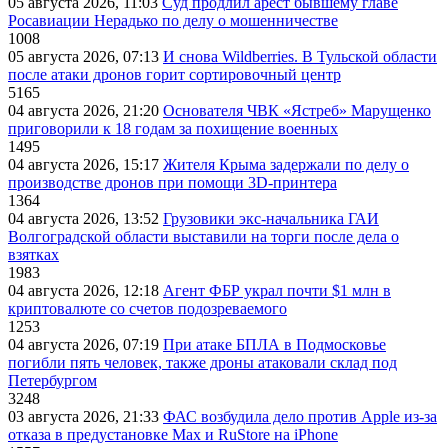
05 августа 2026, 11:03
Суд продлил арест бывшему главе
Росавиации Нерадько по делу о мошенничестве
1008
05 августа 2026, 07:13
И снова Wildberries. В Тульской области
после атаки дронов горит сортировочный центр
5165
04 августа 2026, 21:20
Основателя ЧВК «Ястреб» Марущенко
приговорили к 18 годам за похищение военных
1495
04 августа 2026, 15:17
Жителя Крыма задержали по делу о
производстве дронов при помощи 3D‑принтера
1364
04 августа 2026, 13:52
Грузовики экс-начальника ГАИ
Волгоградской области выставили на торги после дела о
взятках
1983
04 августа 2026, 12:18
Агент ФБР украл почти $1 млн в
криптовалюте со счетов подозреваемого
1253
04 августа 2026, 07:19
При атаке БПЛА в Подмосковье
погибли пять человек, также дроны атаковали склад под
Петербургом
3248
03 августа 2026, 21:33
ФАС возбудила дело против Apple из-за
отказа в предустановке Max и RuStore на iPhone