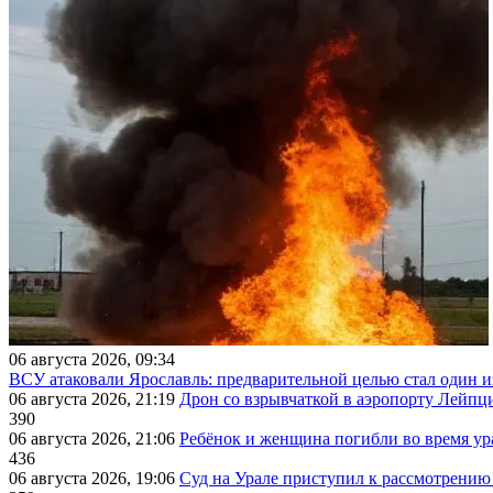
06 августа 2026, 09:34
ВСУ атаковали Ярославль: предварительной целью стал один
06 августа 2026, 21:19
Дрон со взрывчаткой в аэропорту Лейпци
390
06 августа 2026, 21:06
Ребёнок и женщина погибли во время ур
436
06 августа 2026, 19:06
Суд на Урале приступил к рассмотрени