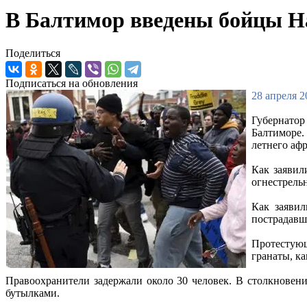
В Балтимор введены бойцы Н
Поделиться
Подписаться на обновления
28 апреля 2
Губернатор
Балтиморе.
летнего аф
Как заявил
огнестрель
Как заявил
пострадавш
Протестую
гранаты, к
Правоохранители задержали около 30 человек. В столкновен
бутылками.