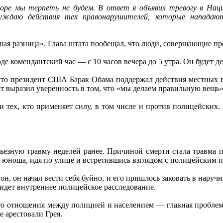
оре мы терпеть не будем. В ответ я объявил тревогу в Нац
суждаю действия тех правонарушителей, которые нападают
шая разница». Глава штата пообещал, что люди, совершающие пре
е комендантский час — с 10 часов вечера до 5 утра. Он будет д
что президент США Барак Обама поддержал действия местных в
тот выразил уверенность в том, что «мы делаем правильную вещь»
тех, кто применяет силу, в том числе и против полицейских.
рьезную травму неделей ранее. Причиной смерти стала травма 
й юноша, идя по улице и встретившись взглядом с полицейским п
он, он начал вести себя буйно, и его пришлось заковать в нару
идет внутреннее полицейское расследование.
то отношения между полицией и населением — главная проблем
е арестовали Грея.