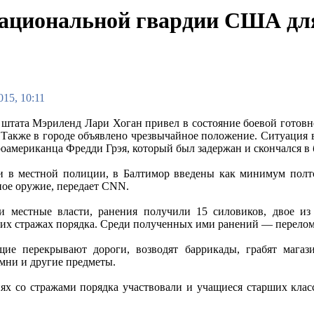
ациональной гвардии США для
015, 10:11
 штата Мэриленд Лари Хоган привел в состояние боевой готовн
 Также в городе объявлено чрезвычайное положение. Ситуация в
роамериканца Фредди Грэя, который был задержан и скончался в
и в местной полиции, в Балтимор введены как минимум полт
ное оружие, передает CNN.
и местные власти, ранения получили 15 силовиков, двое из
их стражах порядка. Среди полученных ими ранений — перелом
щие перекрывают дороги, возводят баррикады, грабят маг
амни и другие предметы.
иях со стражами порядка участвовали и учащиеся старших кл