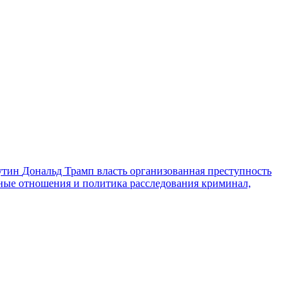
утин
Дональд Трамп
власть
организованная преступность
ные отношения и политика
расследования
криминал,