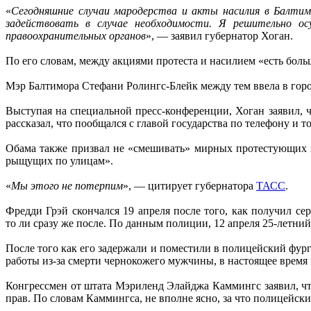
«
Сегодняшние случаи мародерства и акты насилия в Балтим
задействовать в случае необходимости. Я решительно о
правоохранительных органов
», — заявил губернатор Хоган.
По его словам, между акциями протеста и насилием «есть боль
Мэр Балтимора Стефани Ролингс-Блейк между тем ввела в город
Выступая на специальной пресс-конференции, Хоган заявил, 
рассказал, что пообщался с главой государства по телефону и 
Обама также призвал не «смешивать» мирных протестующих и 
рыщущих по улицам».
«
Мы этого не потерпим
», — цитирует губернатора
ТАСС
.
Фредди Грэй скончался 19 апреля после того, как получил се
то ли сразу же после. По данным полиции, 12 апреля 25-летни
После того как его задержали и поместили в полицейский фург
работы из-за смерти чернокожего мужчины, в настоящее время 
Конгрессмен от штата Мэриленд Элайджа Каммингс заявил, ч
прав. По словам Каммингса, не вполне ясно, за что полицейски