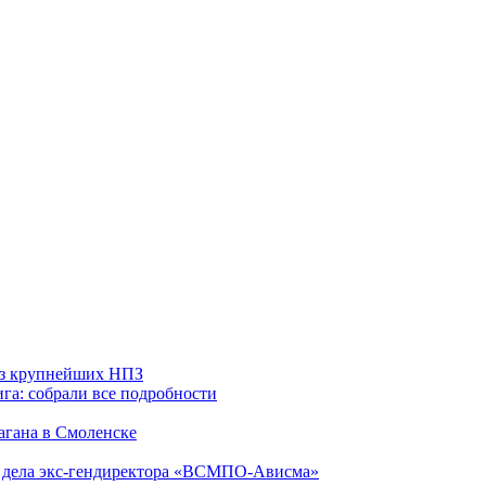
 из крупнейших НПЗ
га: собрали все подробности
агана в Смоленске
ю дела экс-гендиректора «ВСМПО-Ависма»