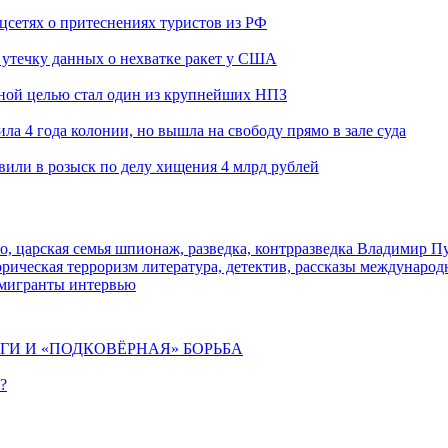
оцсетях о притеснениях туристов из РФ
утечку данных о нехватке ракет у США
ьной целью стал один из крупнейших НПЗ
ла 4 года колонии, но вышла на свободу прямо в зале суда
вили в розыск по делу хищения 4 млрд рублей
о, царская семья
шпионаж, разведка, контрразведка
Владимир П
торическая
терроризм
литература, детектив, рассказы
международ
 мигранты
интервью
ИГИ И «ПОДКОВЁРНАЯ» БОРЬБА
?