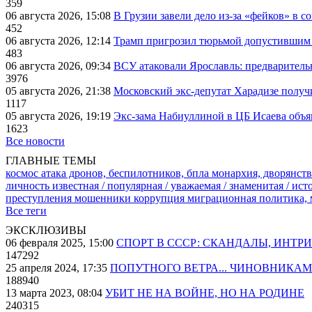
359
06 августа 2026, 15:08
В Грузии завели дело из-за «фейков» в с
452
06 августа 2026, 12:14
Трамп пригрозил тюрьмой допустившим 
483
06 августа 2026, 09:34
ВСУ атаковали Ярославль: предварител
3976
05 августа 2026, 21:38
Московский экс-депутат Харадизе получи
1117
05 августа 2026, 19:19
Экс-зама Набиуллиной в ЦБ Исаева объя
1623
Все новости
ГЛАВНЫЕ ТЕМЫ
космос
атака дронов, беспилотников, бпла
монархия, дворянств
личность известная / популярная / уважаемая / знаменитая / ис
преступления
мошенники
коррупция
миграционная политика,
Все теги
ЭКСКЛЮЗИВЫ
06 февраля 2025, 15:00
СПОРТ В СССР: СКАНДАЛЫ, ИНТР
147292
25 апреля 2024, 17:35
ПОПУТНОГО ВЕТРА... ЧИНОВНИКАМ
188940
13 марта 2023, 08:04
УБИТ НЕ НА ВОЙНЕ, НО НА РОДИНЕ
240315