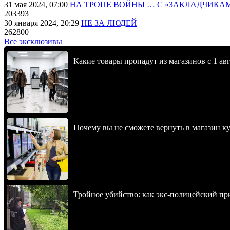
31 мая 2024, 07:00
НА ТРОПЕ ВОЙНЫ … С «ЗАКЛАДЧИКА
203393
30 января 2024, 20:29
НЕ ЗА ЛЮДЕЙ
262800
Все эксклюзивы
Какие товары пропадут из магазинов с 1 авг
Почему вы не сможете вернуть в магазин к
Тройное убийство: как экс-полицейский пр