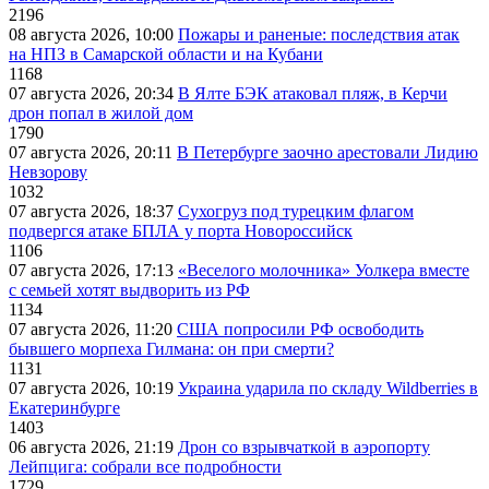
2196
08 августа 2026, 10:00
Пожары и раненые: последствия атак
на НПЗ в Самарской области и на Кубани
1168
07 августа 2026, 20:34
В Ялте БЭК атаковал пляж, в Керчи
дрон попал в жилой дом
1790
07 августа 2026, 20:11
В Петербурге заочно арестовали Лидию
Невзорову
1032
07 августа 2026, 18:37
Сухогруз под турецким флагом
подвергся атаке БПЛА у порта Новороссийск
1106
07 августа 2026, 17:13
«Веселого молочника» Уолкера вместе
с семьей хотят выдворить из РФ
1134
07 августа 2026, 11:20
США попросили РФ освободить
бывшего морпеха Гилмана: он при смерти?
1131
07 августа 2026, 10:19
Украина ударила по складу Wildberries в
Екатеринбурге
1403
06 августа 2026, 21:19
Дрон со взрывчаткой в аэропорту
Лейпцига: собрали все подробности
1729