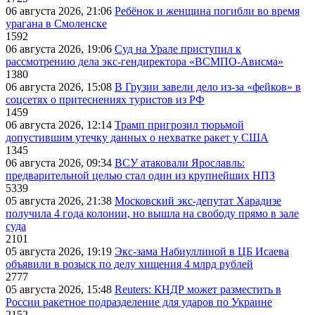
06 августа 2026, 21:06
Ребёнок и женщина погибли во время
урагана в Смоленске
1592
06 августа 2026, 19:06
Суд на Урале приступил к
рассмотрению дела экс-гендиректора «ВСМПО-Ависма»
1380
06 августа 2026, 15:08
В Грузии завели дело из-за «фейков» в
соцсетях о притеснениях туристов из РФ
1459
06 августа 2026, 12:14
Трамп пригрозил тюрьмой
допустившим утечку данных о нехватке ракет у США
1345
06 августа 2026, 09:34
ВСУ атаковали Ярославль:
предварительной целью стал один из крупнейших НПЗ
5339
05 августа 2026, 21:38
Московский экс-депутат Харадизе
получила 4 года колонии, но вышла на свободу прямо в зале
суда
2101
05 августа 2026, 19:19
Экс-зама Набиуллиной в ЦБ Исаева
объявили в розыск по делу хищения 4 млрд рублей
2777
05 августа 2026, 15:48
Reuters: КНДР может разместить в
России ракетное подразделение для ударов по Украине
2152