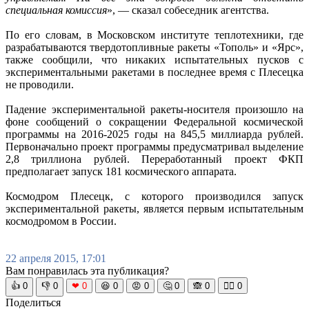
специальная комиссия
», — сказал собеседник агентства.
По его словам, в Московском институте теплотехники, где
разрабатываются твердотопливные ракеты «Тополь» и «Ярс»,
также сообщили, что никаких испытательных пусков с
экспериментальными ракетами в последнее время с Плесецка
не проводили.
Падение экспериментальной ракеты-носителя произошло на
фоне сообщений о сокращении Федеральной космической
программы на 2016-2025 годы на 845,5 миллиарда рублей.
Первоначально проект программы предусматривал выделение
2,8 триллиона рублей. Переработанный проект ФКП
предполагает запуск 181 космического аппарата.
Космодром Плесецк, с которого производился запуск
экспериментальной ракеты, является первым испытательным
космодромом в России.
22 апреля 2015, 17:01
Вам понравилась эта публикация?
👍
0
👎
0
❤
0
😆
0
😡
0
🤔
0
🙈
0
🧘‍♀️
0
Поделиться