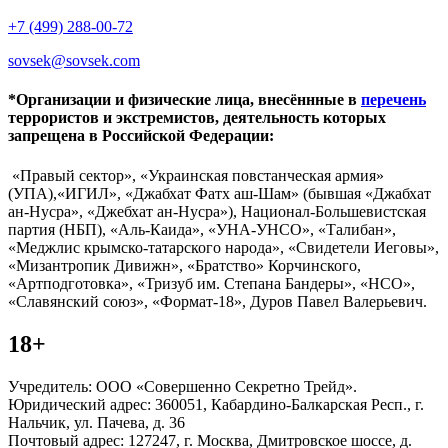
+7 (499) 288-00-72
sovsek@sovsek.com
*Организации и физические лица, внесённные в
перечень
террористов и экстремистов, деятельность которых
запрещена в Российской Федерации:
«Правый сектор», «Украинская повстанческая армия»
(УПА),«ИГИЛ», «Джабхат Фатх аш-Шам» (бывшая «Джабхат
ан-Нусра», «Джебхат ан-Нусра»), Национал-Большевистская
партия (НБП), «Аль-Каида», «УНА-УНСО», «Талибан»,
«Меджлис крымско-татарского народа», «Свидетели Иеговы»,
«Мизантропик Дивижн», «Братство» Корчинского,
«Артподготовка», «Тризуб им. Степана Бандеры», «НСО»,
«Славянский союз», «Формат-18», Дуров Павел Валерьевич.
18+
Учредитель: ООО «Совершенно Секретно Трейд».
Юридический адрес: 360051, Кабардино-Балкарская Респ., г.
Нальчик, ул. Пачева, д. 36
Почтовый адрес: 127247, г. Москва, Дмитровское шоссе, д.