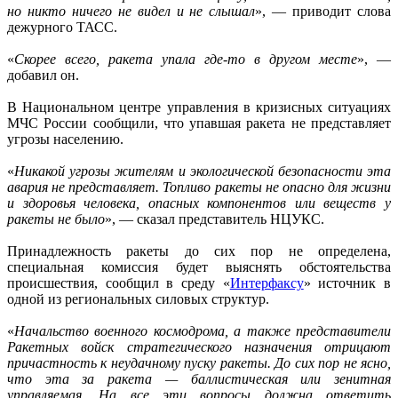
но никто ничего не видел и не слышал
», — приводит слова
дежурного ТАСС.
«
Скорее всего, ракета упала где-то в другом месте
», —
добавил он.
В Национальном центре управления в кризисных ситуациях
МЧС России сообщили, что упавшая ракета не представляет
угрозы населению.
«
Никакой угрозы жителям и экологической безопасности эта
авария не представляет. Топливо ракеты не опасно для жизни
и здоровья человека, опасных компонентов или веществ у
ракеты не было
», — сказал представитель НЦУКС.
Принадлежность ракеты до сих пор не определена,
специальная комиссия будет выяснять обстоятельства
происшествия, сообщил в среду «
Интерфаксу
» источник в
одной из региональных силовых структур.
«
Начальство военного космодрома, а также представители
Ракетных войск стратегического назначения отрицают
причастность к неудачному пуску ракеты. До сих пор не ясно,
что эта за ракета — баллистическая или зенитная
управляемая. На все эти вопросы должна ответить