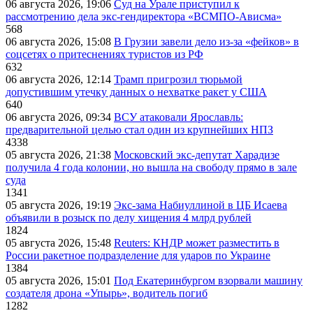
06 августа 2026, 19:06
Суд на Урале приступил к
рассмотрению дела экс-гендиректора «ВСМПО-Ависма»
568
06 августа 2026, 15:08
В Грузии завели дело из-за «фейков» в
соцсетях о притеснениях туристов из РФ
632
06 августа 2026, 12:14
Трамп пригрозил тюрьмой
допустившим утечку данных о нехватке ракет у США
640
06 августа 2026, 09:34
ВСУ атаковали Ярославль:
предварительной целью стал один из крупнейших НПЗ
4338
05 августа 2026, 21:38
Московский экс-депутат Харадизе
получила 4 года колонии, но вышла на свободу прямо в зале
суда
1341
05 августа 2026, 19:19
Экс-зама Набиуллиной в ЦБ Исаева
объявили в розыск по делу хищения 4 млрд рублей
1824
05 августа 2026, 15:48
Reuters: КНДР может разместить в
России ракетное подразделение для ударов по Украине
1384
05 августа 2026, 15:01
Под Екатеринбургом взорвали машину
создателя дрона «Упырь», водитель погиб
1282