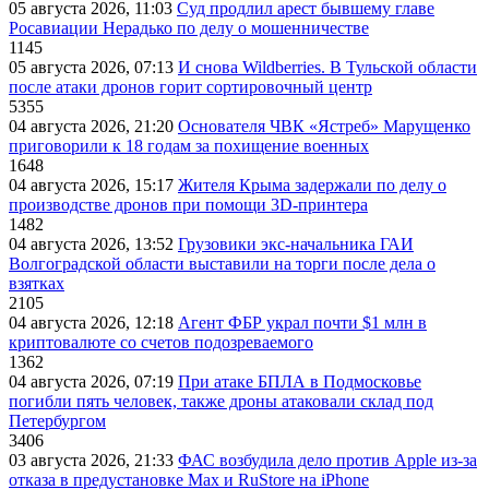
05 августа 2026, 11:03
Суд продлил арест бывшему главе
Росавиации Нерадько по делу о мошенничестве
1145
05 августа 2026, 07:13
И снова Wildberries. В Тульской области
после атаки дронов горит сортировочный центр
5355
04 августа 2026, 21:20
Основателя ЧВК «Ястреб» Марущенко
приговорили к 18 годам за похищение военных
1648
04 августа 2026, 15:17
Жителя Крыма задержали по делу о
производстве дронов при помощи 3D‑принтера
1482
04 августа 2026, 13:52
Грузовики экс-начальника ГАИ
Волгоградской области выставили на торги после дела о
взятках
2105
04 августа 2026, 12:18
Агент ФБР украл почти $1 млн в
криптовалюте со счетов подозреваемого
1362
04 августа 2026, 07:19
При атаке БПЛА в Подмосковье
погибли пять человек, также дроны атаковали склад под
Петербургом
3406
03 августа 2026, 21:33
ФАС возбудила дело против Apple из-за
отказа в предустановке Max и RuStore на iPhone