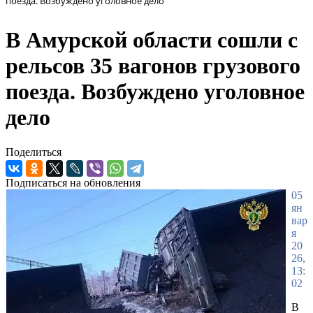
поезда. Возбуждено уголовное дело
В Амурской области сошли с
рельсов 35 вагонов грузового
поезда. Возбуждено уголовное
дело
Поделиться
Подписаться на обновления
05
ян
вар
я
20
26,
13:
02
В