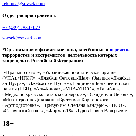
reklama@sovsek.com
Отдел распространения:
+7 (499) 288-00-72
sovsek@sovsek.com
*Организации и физические лица, внесённные в
перечень
террористов и экстремистов, деятельность которых
запрещена в Российской Федерации:
«Правый сектор», «Украинская повстанческая армия»
(УПА),«ИГИЛ», «Джабхат Фатх аш-Шам» (бывшая «Джабхат
ан-Нусра», «Джебхат ан-Нусра»), Национал-Большевистская
партия (НБП), «Аль-Каида», «УНА-УНСО», «Талибан»,
«Меджлис крымско-татарского народа», «Свидетели Иеговы»,
«Мизантропик Дивижн», «Братство» Корчинского,
«Артподготовка», «Тризуб им. Степана Бандеры», «НСО»,
«Славянский союз», «Формат-18», Дуров Павел Валерьевич.
18+