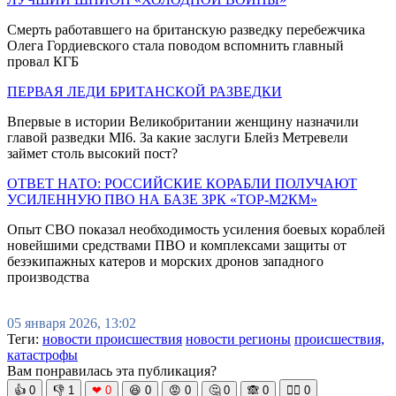
Смерть работавшего на британскую разведку перебежчика
Олега Гордиевского стала поводом вспомнить главный
провал КГБ
ПЕРВАЯ ЛЕДИ БРИТАНСКОЙ РАЗВЕДКИ
Впервые в истории Великобритании женщину назначили
главой разведки MI6. За какие заслуги Блейз Метревели
займет столь высокий пост?
ОТВЕТ НАТО: РОССИЙСКИЕ КОРАБЛИ ПОЛУЧАЮТ
УСИЛЕННУЮ ПВО НА БАЗЕ ЗРК «ТОР-М2КМ»
Опыт СВО показал необходимость усиления боевых кораблей
новейшими средствами ПВО и комплексами защиты от
безэкипажных катеров и морских дронов западного
производства
05 января 2026, 13:02
Теги:
новости происшествия
новости регионы
происшествия,
катастрофы
Вам понравилась эта публикация?
👍
0
👎
1
❤
0
😆
0
😡
0
🤔
0
🙈
0
🧘‍♀️
0