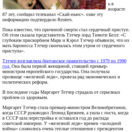
ь в
возрасте
87 лет, сообщил телеканал «Скай-ньюс». озже эту
информацию подтвердило Reuters.
Пока известно, что причиной смерти стал сердечный приступ.
Об этом сказала представитель Тэтчер лорд Тимоти Белл: «С
глубоким прискорбием Марк и Кэрол Тэтчер объявили, что их
мать баронесса Тэтчер скончалась этим утром от сердечного
приступа».
Тэтчер возглавляла британское правительство с 1979 по 1990
год.
Она была первой женщиной, ставшей премьер-
министром европейского государства. Она получила
прозвище «железной леди», провела ряд экономических и
политических реформ.
В последние годы Маргарет Тетчер страдала от серьезных
проблем со здоровьем.
Маргарет Тэтчер стала премьер-министром Великобритании,
когда СССР руководил Леонид Брежнев, а ушла с поста, когда
в СССР шла перестройка и оставался год до распада
советской империи. У «железной леди» времен «холодной
войны» сложились очень теплые отношения с президентом