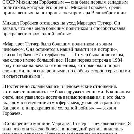
СССР Михаилом Горбачевым — она была первым западным
политиком, который его оценил. Михаил Горбачев среди
приглашенных на похороны экс-премьера Великобритании.
Михаил Горбачев отозвался на уход Маргарет Тэтчер. Он
заявил, что она была большим политиком и способствовала
прекращению «холодной войны».
«Маргарет Тэтчер была большим политиком и ярким
человеком. Она останется в нашей памяти и в истории», —
сказал Горбачев «Интерфаксу». — Тэтчер была политиком,
чье слово имело большой вес. Наша первая встреча в 1984
году положила начало отношениям, которые были порой
сложными, не всегда ровными, но с обеих сторон серьезными
и ответственными".
«Постепенно складывались и человеческие отношения,
которые становились все более дружественными. В конечном
счете, нам удавалось достичь взаимопонимания, и это было
вкладом в изменение атмосферы между нашей страной и
Западом, и в прекращение холодной войны», — заявил
Горбачев.
«Сообщение о кончине Маргарет Тэтчер — печальная вещь. Я
знал, что она тяжело болела, в последний раз мы виделись