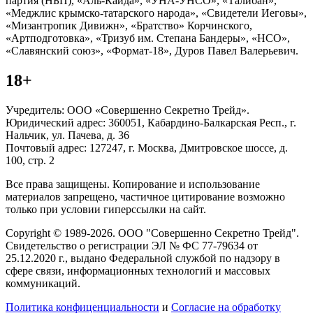
партия (НБП), «Аль-Каида», «УНА-УНСО», «Талибан»,
«Меджлис крымско-татарского народа», «Свидетели Иеговы»,
«Мизантропик Дивижн», «Братство» Корчинского,
«Артподготовка», «Тризуб им. Степана Бандеры», «НСО»,
«Славянский союз», «Формат-18», Дуров Павел Валерьевич.
18+
Учредитель: ООО «Совершенно Секретно Трейд».
Юридический адрес: 360051, Кабардино-Балкарская Респ., г.
Нальчик, ул. Пачева, д. 36
Почтовый адрес: 127247, г. Москва, Дмитровское шоссе, д.
100, стр. 2
Все права защищены. Копирование и использование
материалов запрещено, частичное цитирование возможно
только при условии гиперссылки на сайт.
Copyright © 1989-2026. ООО "Совершенно Секретно Трейд".
Свидетельство о регистрации ЭЛ № ФС 77-79634 от
25.12.2020 г., выдано Федеральной службой по надзору в
сфере связи, информационных технологий и массовых
коммуникаций.
Политика конфиценциальности
и
Согласие на обработку