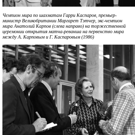
Чемпион мира по шахматам Гарри Каспаров, премьер-
министр Великобритании Маргарет Тэтчер, экс-чемпион
мира Анатолий Карпов (слева направо) на торжественной
церемонии открытия матча-реванша на первенство мира
между А. Карповым и Г. Каспаровым (1986)