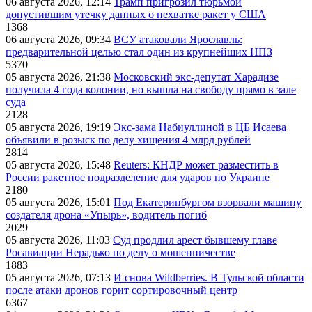
06 августа 2026, 12:14
Трамп пригрозил тюрьмой
допустившим утечку данных о нехватке ракет у США
1368
06 августа 2026, 09:34
ВСУ атаковали Ярославль:
предварительной целью стал один из крупнейших НПЗ
5370
05 августа 2026, 21:38
Московский экс-депутат Харадизе
получила 4 года колонии, но вышла на свободу прямо в зале
суда
2128
05 августа 2026, 19:19
Экс-зама Набиуллиной в ЦБ Исаева
объявили в розыск по делу хищения 4 млрд рублей
2814
05 августа 2026, 15:48
Reuters: КНДР может разместить в
России ракетное подразделение для ударов по Украине
2180
05 августа 2026, 15:01
Под Екатеринбургом взорвали машину
создателя дрона «Упырь», водитель погиб
2029
05 августа 2026, 11:03
Суд продлил арест бывшему главе
Росавиации Нерадько по делу о мошенничестве
1883
05 августа 2026, 07:13
И снова Wildberries. В Тульской области
после атаки дронов горит сортировочный центр
6367