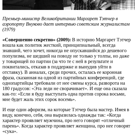
Премьер-министр Великобритании Маргарет Тэтчер в
аэропорту Внуково дает интервью советским журналистам
(1979)
«Совершенно секретно» (2009):
В историю Маргарет Тэтчер
вошла как политик жесткий, принципиальный, всегда
знавший, чего хочет, никогда не опускавшийся до дешевого
популизма, не шедший на поводу не только у толпы, но даже
у товарищей по партии (за что те с ней в результате и
поквитались, отказав в поддержке и вынудив уйти в
отставку). В анналах, среди прочих, осталась ее коронная
фраза, сказанная на одной из партийных конференций, где
однопартийцы требовали от нее смены курса, разворота на
180 градусов: «Эта леди не сворачивает». И еще она сказала
как-то: «Если я буду выступать одна против сорока восьми,
мне будет жаль этих сорок восемь».
И еще один афоризм, на которые Тэтчер была мастер. Имея в
виду, конечно, себя, она выразилась однажды так: «Когда
характер проявляет мужчина, про него говорят «отличный
парень». Когда характер проявляет женщина, про нее говорят
«сука».