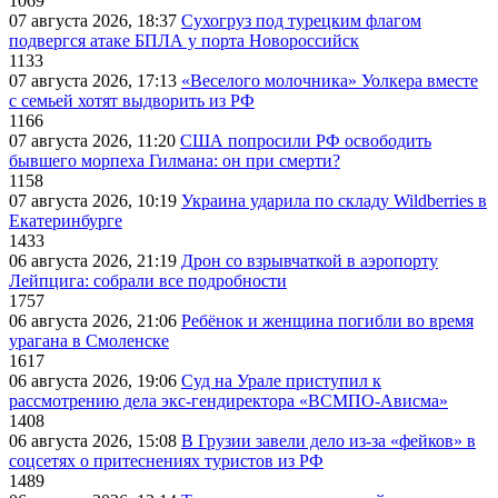
1069
07 августа 2026, 18:37
Сухогруз под турецким флагом
подвергся атаке БПЛА у порта Новороссийск
1133
07 августа 2026, 17:13
«Веселого молочника» Уолкера вместе
с семьей хотят выдворить из РФ
1166
07 августа 2026, 11:20
США попросили РФ освободить
бывшего морпеха Гилмана: он при смерти?
1158
07 августа 2026, 10:19
Украина ударила по складу Wildberries в
Екатеринбурге
1433
06 августа 2026, 21:19
Дрон со взрывчаткой в аэропорту
Лейпцига: собрали все подробности
1757
06 августа 2026, 21:06
Ребёнок и женщина погибли во время
урагана в Смоленске
1617
06 августа 2026, 19:06
Суд на Урале приступил к
рассмотрению дела экс-гендиректора «ВСМПО-Ависма»
1408
06 августа 2026, 15:08
В Грузии завели дело из-за «фейков» в
соцсетях о притеснениях туристов из РФ
1489