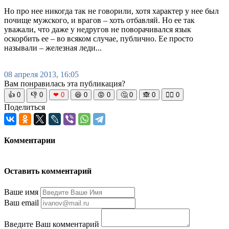
Но про нее никогда так не говорили, хотя характер у нее был
почище мужского, и врагов – хоть отбавляй. Но ее так
уважали, что даже у недругов не поворачивался язык
оскорбить ее – во всяком случае, публично. Ее просто
называли – железная леди...
08 апреля 2013, 16:05
Вам понравилась эта публикация?
👍
0
👎
0
❤
0
😆
0
😡
0
🤔
0
🙈
0
🧘‍♀️
0
Поделиться
Комментарии
Оставить комментарий
Ваше имя
Ваш email
Введите Ваш комментарий