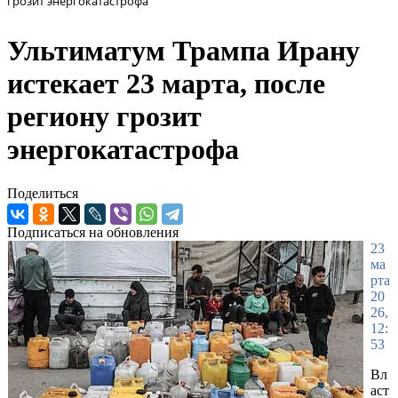
грозит энергокатастрофа
Ультиматум Трампа Ирану
истекает 23 марта, после
региону грозит
энергокатастрофа
Поделиться
Подписаться на обновления
23
ма
рта
20
26,
12:
53
Вл
аст