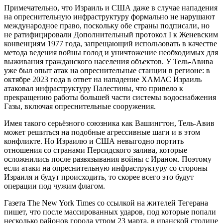
Примечательно, что Израиль и США даже в случае нападения
на опреснительную инфраструктуру формально не нарушают
международное право, поскольку обе страны подписали, но
не ратифицировали Дополнительный протокол I к Женевским
конвенциям 1977 года, запрещающий использовать в качестве
метода ведения войны голод и уничтожение необходимых для
выживания гражданского населения объектов. У Тель-Авива
уже был опыт атак на опреснительные станции в регионе: в
октябре 2023 года в ответ на нападение ХАМАС Израиль
атаковал инфраструктуру Палестины, что привело к
прекращению работы большей части системы водоснабжения
Газы, включая опреснительные сооружения.
Имея такого серьёзного союзника как Вашингтон, Тель-Авив
может решиться на подобные агрессивные шаги и в этом
конфликте. Но Израилю и США невыгодно портить
отношения со странами Персидского залива, которые
осложнились после развязывания войны с Ираном. Поэтому
если атаки на опреснительную инфраструктуру со стороны
Израиля и будут происходить, то скорее всего это будут
операции под чужим флагом.
Газета The New York Times со ссылкой на жителей Тегерана
пишет, что после массированных ударов, под которые попали
несколько районов города утром 23 марта, в иранской столице