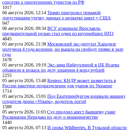
соцсетях о притеснениях туристов из РФ
1017
06 августа 2026, 12:14
Трамп пригрозил тюрьмой
допустившим утечку данных о нехватке ракет у США
947
06 августа 2026, 09:34
ВСУ атаковали Ярославль:
предварительной целью стал один из крупнейших НПЗ
4845
05 августа 2026, 21:38
Московский экс-депутат Харадизе
получила 4 года колонии, но вышла на свободу прямо в зале
суда
1678
05 августа 2026, 19:19
Экс-зама Набиуллиной в ЦБ Исаева
объявили в розыск по делу хищения 4 млрд рублей
2255
05 августа 2026, 15:48
Reuters: КНДР может разместить в
России ракетное подразделение для ударов по Украине
1714
05 августа 2026, 15:01
Под Екатеринбургом взорвали машину
создателя дрона «Упырь», водитель погиб
1588
05 августа 2026, 11:03
Суд продлил арест бывшему главе
Росавиации Нерадько по делу о мошенничестве
1440
05 августа 2026, 07:13
И снова Wildberries. В Тульской области