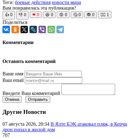
Теги:
боевые действия
новости мира
Вам понравилась эта публикация?
👍
0
👎
0
❤
0
😆
0
😡
0
🤔
0
🙈
0
🧘‍♀️
1
Поделиться
Комментарии
Оставить комментарий
Ваше имя
Ваш email
Введите Ваш комментарий
Отмена
Отправить
Другие Новости
07 августа 2026, 20:34
В Ялте БЭК атаковал пляж, в Керчи
дрон попал в жилой дом
707