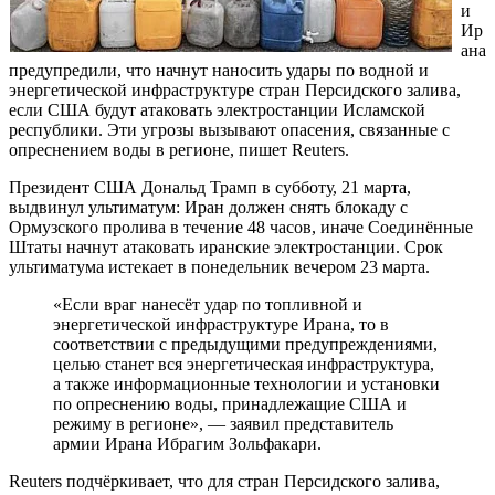
и
Ир
ана
предупредили, что начнут наносить удары по водной и
энергетической инфраструктуре стран Персидского залива,
если США будут атаковать электростанции Исламской
республики. Эти угрозы вызывают опасения, связанные с
опреснением воды в регионе, пишет Reuters.
Президент США Дональд Трамп в субботу, 21 марта,
выдвинул ультиматум: Иран должен снять блокаду с
Ормузского пролива в течение 48 часов, иначе Соединённые
Штаты начнут атаковать иранские электростанции. Срок
ультиматума истекает в понедельник вечером 23 марта.
«Если враг нанесёт удар по топливной и
энергетической инфраструктуре Ирана, то в
соответствии с предыдущими предупреждениями,
целью станет вся энергетическая инфраструктура,
а также информационные технологии и установки
по опреснению воды, принадлежащие США и
режиму в регионе», — заявил представитель
армии Ирана Ибрагим Зольфакари.
Reuters подчёркивает, что для стран Персидского залива,