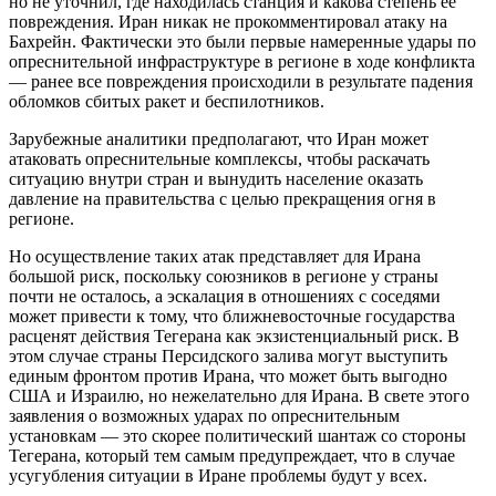
но не уточнил, где находилась станция и какова степень её
повреждения. Иран никак не прокомментировал атаку на
Бахрейн. Фактически это были первые намеренные удары по
опреснительной инфраструктуре в регионе в ходе конфликта
— ранее все повреждения происходили в результате падения
обломков сбитых ракет и беспилотников.
Зарубежные аналитики предполагают, что Иран может
атаковать опреснительные комплексы, чтобы раскачать
ситуацию внутри стран и вынудить население оказать
давление на правительства с целью прекращения огня в
регионе.
Но осуществление таких атак представляет для Ирана
большой риск, поскольку союзников в регионе у страны
почти не осталось, а эскалация в отношениях с соседями
может привести к тому, что ближневосточные государства
расценят действия Тегерана как экзистенциальный риск. В
этом случае страны Персидского залива могут выступить
единым фронтом против Ирана, что может быть выгодно
США и Израилю, но нежелательно для Ирана. В свете этого
заявления о возможных ударах по опреснительным
установкам — это скорее политический шантаж со стороны
Тегерана, который тем самым предупреждает, что в случае
усугубления ситуации в Иране проблемы будут у всех.