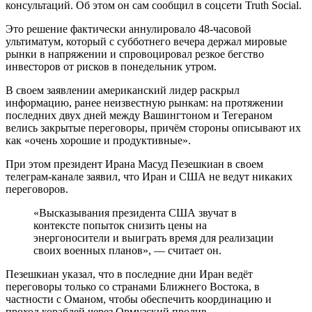
консультаций. Об этом он сам сообщил в соцсети Truth Social.
Это решение фактически аннулировало 48-часовой
ультиматум, который с субботнего вечера держал мировые
рынки в напряжении и спровоцировал резкое бегство
инвесторов от рисков в понедельник утром.
В своем заявлении американский лидер раскрыл
информацию, ранее неизвестную рынкам: на протяжении
последних двух дней между Вашингтоном и Тегераном
велись закрытые переговоры, причём стороны описывают их
как «очень хорошие и продуктивные».
При этом президент Ирана Масуд Пезешкиан в своем
телеграм-канале заявил, что Иран и США не ведут никаких
переговоров.
«Высказывания президента США звучат в
контексте попыток снизить цены на
энергоносители и выиграть время для реализации
своих военных планов», — считает он.
Пезешкиан указал, что в последние дни Иран ведёт
переговоры только со странами Ближнего Востока, в
частности с Оманом, чтобы обеспечить координацию и
проход кораблей через Ормузский пролив.