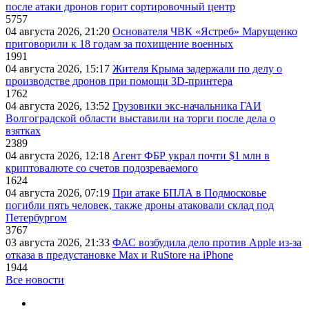
после атаки дронов горит сортировочный центр
5757
04 августа 2026, 21:20
Основателя ЧВК «Ястреб» Марущенко
приговорили к 18 годам за похищение военных
1991
04 августа 2026, 15:17
Жителя Крыма задержали по делу о
производстве дронов при помощи 3D‑принтера
1762
04 августа 2026, 13:52
Грузовики экс-начальника ГАИ
Волгоградской области выставили на торги после дела о
взятках
2389
04 августа 2026, 12:18
Агент ФБР украл почти $1 млн в
криптовалюте со счетов подозреваемого
1624
04 августа 2026, 07:19
При атаке БПЛА в Подмосковье
погибли пять человек, также дроны атаковали склад под
Петербургом
3767
03 августа 2026, 21:33
ФАС возбудила дело против Apple из-за
отказа в предустановке Max и RuStore на iPhone
1944
Все новости