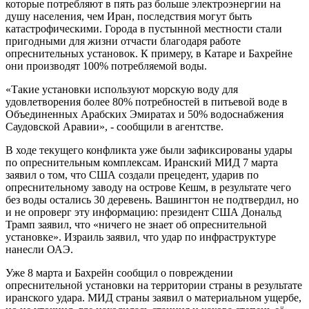
которые потребляют в пять раз больше электроэнергии на
душу населения, чем Иран, последствия могут быть
катастрофическими. Города в пустынной местности стали
пригодными для жизни отчасти благодаря работе
опреснительных установок. К примеру, в Катаре и Бахрейне
они производят 100% потребляемой воды.
«Такие установки используют морскую воду для
удовлетворения более 80% потребностей в питьевой воде в
Объединенных Арабских Эмиратах и ​​50% водоснабжения
Саудовской Аравии», - сообщили в агентстве.
В ходе текущего конфликта уже были зафиксированы удары
по опреснительным комплексам. Иранский МИД 7 марта
заявил о том, что США создали прецедент, ударив по
опреснительному заводу на острове Кешм, в результате чего
без воды остались 30 деревень. Вашингтон не подтвердил, но
и не опроверг эту информацию: президент США Дональд
Трамп заявил, что «ничего не знает об опреснительной
установке». Израиль заявил, что удар по инфраструктуре
нанесли ОАЭ.
Уже 8 марта и Бахрейн сообщил о повреждении
опреснительной установки на территории страны в результате
иранского удара. МИД страны заявил о материальном ущербе,