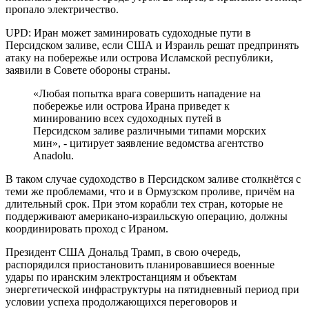
пропало электричество.
UPD: Иран может заминировать судоходные пути в
Персидском заливе, если США и Израиль решат предпринять
атаку на побережье или острова Исламской республики,
заявили в Совете обороны страны.
«Любая попытка врага совершить нападение на
побережье или острова Ирана приведет к
минированию всех судоходных путей в
Персидском заливе различными типами морских
мин», - цитирует заявление ведомства агентство
Anadolu.
В таком случае судоходство в Персидском заливе столкнётся с
теми же проблемами, что и в Ормузском проливе, причём на
длительный срок. При этом корабли тех стран, которые не
поддерживают американо-израильскую операцию, должны
координировать проход с Ираном.
Президент США Дональд Трамп, в свою очередь,
распорядился приостановить планировавшиеся военные
удары по иранским электростанциям и объектам
энергетической инфраструктуры на пятидневный период при
условии успеха продолжающихся переговоров и