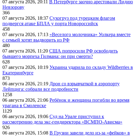
07 августа 2026, 20:11
В Петербурге заочно арестовали Лидию
Невзорову
366
07 августа 2026, 18:37
Сухогруз под турецким флагом
подвергся атаке БПЛА у порта Новороссийск
458
07 августа 2026, 17:13
«Веселого молочника» Уолкера вместе
с семьей хотят выдворить из РФ
480
07 августа 2026, 11:20
США попросили РФ освободить
бывшего морпеха Гилмана: он при смерти?
628
07 августа 2026, 10:19
Украина ударила по складу Wildberries в
Екатеринбурге
873
06 августа 2026, 21:19
Дрон со взрывчаткой в аэропорту
Лейпцига: собрали все подробности
1258
06 августа 2026, 21:06
Ребёнок и женщина погибли во время
урагана в Смоленске
1129
06 августа 2026, 19:06
Суд на Урале приступил к
рассмотрению дела экс-гендиректора «ВСМПО-Ависма»
926
06 августа 2026, 15:08
В Грузии завели дело из-за «фейков» в