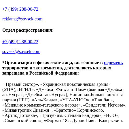
+7 (499) 288-00-72
reklama@sovsek.com
Отдел распространения:
+7 (499) 288-00-72
sovsek@sovsek.com
*Организации и физические лица, внесённные в
перечень
террористов и экстремистов, деятельность которых
запрещена в Российской Федерации:
«Правый сектор», «Украинская повстанческая армия»
(УПА),«ИГИЛ», «Джабхат Фатх аш-Шам» (бывшая «Джабхат
ан-Нусра», «Джебхат ан-Нусра»), Национал-Большевистская
партия (НБП), «Аль-Каида», «УНА-УНСО», «Талибан»,
«Меджлис крымско-татарского народа», «Свидетели Иеговы»,
«Мизантропик Дивижн», «Братство» Корчинского,
«Артподготовка», «Тризуб им. Степана Бандеры», «НСО»,
«Славянский союз», «Формат-18», Дуров Павел Валерьевич.