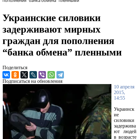
пополнения “банка обмена” пленными
Украинские силовики
задерживают мирных
граждан для пополнения
“банка обмена” пленными
Поделиться
Подписаться на обновления
10 апреля
2015,
14:55
Украинск
ие
силовики
задержива
ют людей
в возрасте