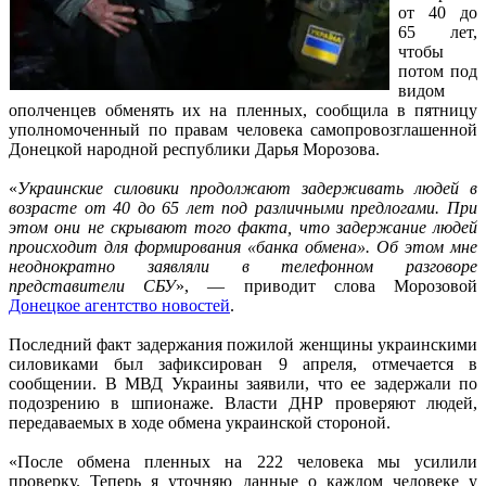
от 40 до
65 лет,
чтобы
потом под
видом
ополченцев обменять их на пленных, сообщила в пятницу
уполномоченный по правам человека самопровозглашенной
Донецкой народной республики Дарья Морозова.
«
Украинские силовики продолжают задерживать людей в
возрасте от 40 до 65 лет под различными предлогами. При
этом они не скрывают того факта, что задержание людей
происходит для формирования «банка обмена». Об этом мне
неоднократно заявляли в телефонном разговоре
представители СБУ
», — приводит слова Морозовой
Донецкое агентство новостей
.
Последний факт задержания пожилой женщины украинскими
силовиками был зафиксирован 9 апреля, отмечается в
сообщении. В МВД Украины заявили, что ее задержали по
подозрению в шпионаже. Власти ДНР проверяют людей,
передаваемых в ходе обмена украинской стороной.
«После обмена пленных на 222 человека мы усилили
проверку. Теперь я уточняю данные о каждом человеке у