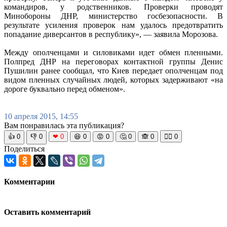
командиров, у родственников. Проверки проводят
Минобороны ДНР, министерство госбезопасности. В
результате усиления проверок нам удалось предотвратить
попадание диверсантов в республику», — заявила Морозова.
Между ополченцами и силовиками идет обмен пленными.
Полпред ДНР на переговорах контактной группы Денис
Пушилин ранее сообщал, что Киев передает ополченцам под
видом пленных случайных людей, которых задерживают «на
дороге буквально перед обменом».
10 апреля 2015, 14:55
Вам понравилась эта публикация?
👍
0
👎
0
❤
0
😆
0
😡
0
🤔
0
🙈
0
🧘‍♀️
0
Поделиться
Комментарии
Оставить комментарий