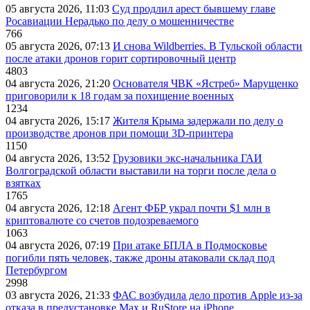
05 августа 2026, 11:03
Суд продлил арест бывшему главе
Росавиации Нерадько по делу о мошенничестве
766
05 августа 2026, 07:13
И снова Wildberries. В Тульской области
после атаки дронов горит сортировочный центр
4803
04 августа 2026, 21:20
Основателя ЧВК «Ястреб» Марущенко
приговорили к 18 годам за похищение военных
1234
04 августа 2026, 15:17
Жителя Крыма задержали по делу о
производстве дронов при помощи 3D‑принтера
1150
04 августа 2026, 13:52
Грузовики экс-начальника ГАИ
Волгоградской области выставили на торги после дела о
взятках
1765
04 августа 2026, 12:18
Агент ФБР украл почти $1 млн в
криптовалюте со счетов подозреваемого
1063
04 августа 2026, 07:19
При атаке БПЛА в Подмосковье
погибли пять человек, также дроны атаковали склад под
Петербургом
2998
03 августа 2026, 21:33
ФАС возбудила дело против Apple из-за
отказа в предустановке Max и RuStore на iPhone