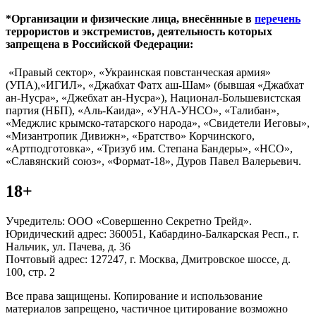
*Организации и физические лица, внесённные в
перечень
террористов и экстремистов, деятельность которых
запрещена в Российской Федерации:
«Правый сектор», «Украинская повстанческая армия»
(УПА),«ИГИЛ», «Джабхат Фатх аш-Шам» (бывшая «Джабхат
ан-Нусра», «Джебхат ан-Нусра»), Национал-Большевистская
партия (НБП), «Аль-Каида», «УНА-УНСО», «Талибан»,
«Меджлис крымско-татарского народа», «Свидетели Иеговы»,
«Мизантропик Дивижн», «Братство» Корчинского,
«Артподготовка», «Тризуб им. Степана Бандеры», «НСО»,
«Славянский союз», «Формат-18», Дуров Павел Валерьевич.
18+
Учредитель: ООО «Совершенно Секретно Трейд».
Юридический адрес: 360051, Кабардино-Балкарская Респ., г.
Нальчик, ул. Пачева, д. 36
Почтовый адрес: 127247, г. Москва, Дмитровское шоссе, д.
100, стр. 2
Все права защищены. Копирование и использование
материалов запрещено, частичное цитирование возможно