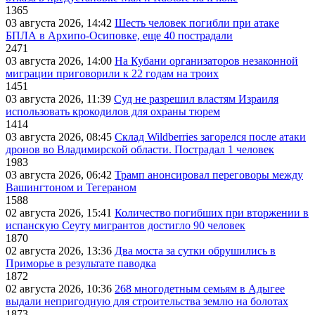
1365
03 августа 2026, 14:42
Шесть человек погибли при атаке
БПЛА в Архипо-Осиповке, еще 40 пострадали
2471
03 августа 2026, 14:00
На Кубани организаторов незаконной
миграции приговорили к 22 годам на троих
1451
03 августа 2026, 11:39
Суд не разрешил властям Израиля
использовать крокодилов для охраны тюрем
1414
03 августа 2026, 08:45
Склад Wildberries загорелся после атаки
дронов во Владимирской области. Пострадал 1 человек
1983
03 августа 2026, 06:42
Трамп анонсировал переговоры между
Вашингтоном и Тегераном
1588
02 августа 2026, 15:41
Количество погибших при вторжении в
испанскую Сеуту мигрантов достигло 90 человек
1870
02 августа 2026, 13:36
Два моста за сутки обрушились в
Приморье в результате паводка
1872
02 августа 2026, 10:36
268 многодетным семьям в Адыгее
выдали непригодную для строительства землю на болотах
1873