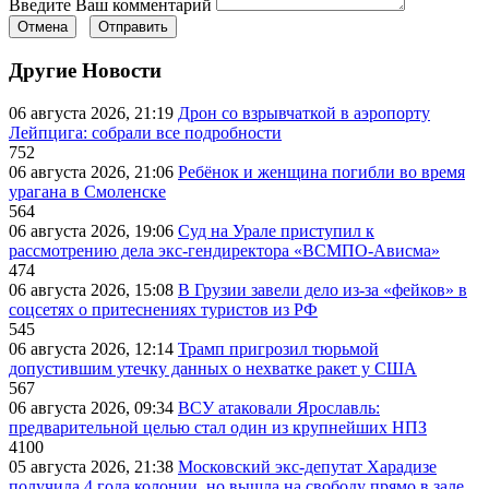
Введите Ваш комментарий
Отмена
Отправить
Другие Новости
06 августа 2026, 21:19
Дрон со взрывчаткой в аэропорту
Лейпцига: собрали все подробности
752
06 августа 2026, 21:06
Ребёнок и женщина погибли во время
урагана в Смоленске
564
06 августа 2026, 19:06
Суд на Урале приступил к
рассмотрению дела экс-гендиректора «ВСМПО-Ависма»
474
06 августа 2026, 15:08
В Грузии завели дело из-за «фейков» в
соцсетях о притеснениях туристов из РФ
545
06 августа 2026, 12:14
Трамп пригрозил тюрьмой
допустившим утечку данных о нехватке ракет у США
567
06 августа 2026, 09:34
ВСУ атаковали Ярославль:
предварительной целью стал один из крупнейших НПЗ
4100
05 августа 2026, 21:38
Московский экс-депутат Харадизе
получила 4 года колонии, но вышла на свободу прямо в зале