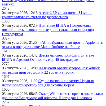
взятках
2042
04 августа 2026, 12:18
Агент ФБР украл почти $1 млн в
криптовалюте со счетов подозреваемого
1305
04 августа 2026, 07:19
При атаке БПЛА в Подмосковье
погибли пять человек, также дроны атаковали склад под
Петербургом
3327
03 августа 2026, 21:33
ФАС возбудила дело против Apple из-за
отказа в предустановке Max и RuStore на iPhone
1613
03 августа 2026, 14:42
Шесть человек погибли при атаке
БПЛА в Архипо-Осиповке, еще 40 пострадали
2772
03 августа 2026, 14:00
На Кубани организаторов незаконной
миграции приговорили к 22 годам на троих
1697
03 августа 2026, 11:39
Суд не разрешил властям Израиля
использовать крокодилов для охраны тюрем
1660
03 августа 2026, 08:45
Склад Wildberries загорелся после атаки
дронов во Владимирской области. Пострадал 1 человек
2252