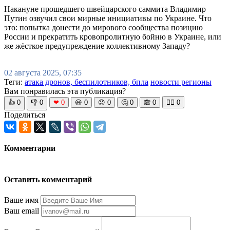
Накануне прошедшего швейцарского саммита Владимир
Путин озвучил свои мирные инициативы по Украине. Что
это: попытка донести до мирового сообщества позицию
России и прекратить кровопролитную бойню в Украине, или
же жёсткое предупреждение коллективному Западу?
02 августа 2025, 07:35
Теги:
атака дронов, беспилотников, бпла
новости регионы
Вам понравилась эта публикация?
👍
0
👎
0
❤
0
😆
0
😡
0
🤔
0
🙈
0
🧘‍♀️
0
Поделиться
Комментарии
Оставить комментарий
Ваше имя
Ваш email