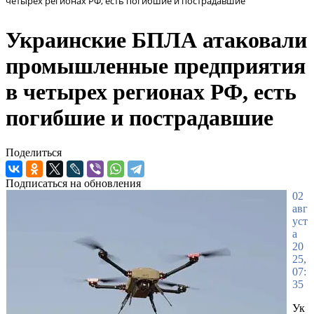
четырех регионах РФ, есть погибшие и пострадавшие
Украинские БПЛА атаковали
промышленные предприятия
в четырех регионах РФ, есть
погибшие и пострадавшие
Поделиться
Подписаться на обновления
02
авг
уст
а
20
25,
07:
35
Ук