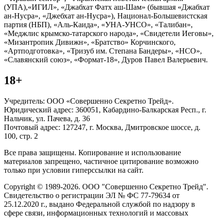
(УПА),«ИГИЛ», «Джабхат Фатх аш-Шам» (бывшая «Джабхат
ан-Нусра», «Джебхат ан-Нусра»), Национал-Большевистская
партия (НБП), «Аль-Каида», «УНА-УНСО», «Талибан»,
«Меджлис крымско-татарского народа», «Свидетели Иеговы»,
«Мизантропик Дивижн», «Братство» Корчинского,
«Артподготовка», «Тризуб им. Степана Бандеры», «НСО»,
«Славянский союз», «Формат-18», Дуров Павел Валерьевич.
18+
Учредитель: ООО «Совершенно Секретно Трейд».
Юридический адрес: 360051, Кабардино-Балкарская Респ., г.
Нальчик, ул. Пачева, д. 36
Почтовый адрес: 127247, г. Москва, Дмитровское шоссе, д.
100, стр. 2
Все права защищены. Копирование и использование
материалов запрещено, частичное цитирование возможно
только при условии гиперссылки на сайт.
Copyright © 1989-2026. ООО "Совершенно Секретно Трейд".
Свидетельство о регистрации ЭЛ № ФС 77-79634 от
25.12.2020 г., выдано Федеральной службой по надзору в
сфере связи, информационных технологий и массовых