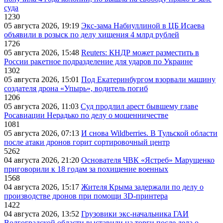
суда
1230
05 августа 2026, 19:19
Экс-зама Набиуллиной в ЦБ Исаева
объявили в розыск по делу хищения 4 млрд рублей
1726
05 августа 2026, 15:48
Reuters: КНДР может разместить в
России ракетное подразделение для ударов по Украине
1302
05 августа 2026, 15:01
Под Екатеринбургом взорвали машину
создателя дрона «Упырь», водитель погиб
1206
05 августа 2026, 11:03
Суд продлил арест бывшему главе
Росавиации Нерадько по делу о мошенничестве
1081
05 августа 2026, 07:13
И снова Wildberries. В Тульской области
после атаки дронов горит сортировочный центр
5262
04 августа 2026, 21:20
Основателя ЧВК «Ястреб» Марущенко
приговорили к 18 годам за похищение военных
1568
04 августа 2026, 15:17
Жителя Крыма задержали по делу о
производстве дронов при помощи 3D‑принтера
1422
04 августа 2026, 13:52
Грузовики экс-начальника ГАИ
Волгоградской области выставили на торги после дела о