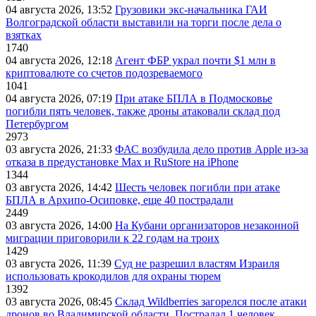
04 августа 2026, 13:52
Грузовики экс-начальника ГАИ
Волгоградской области выставили на торги после дела о
взятках
1740
04 августа 2026, 12:18
Агент ФБР украл почти $1 млн в
криптовалюте со счетов подозреваемого
1041
04 августа 2026, 07:19
При атаке БПЛА в Подмосковье
погибли пять человек, также дроны атаковали склад под
Петербургом
2973
03 августа 2026, 21:33
ФАС возбудила дело против Apple из-за
отказа в предустановке Max и RuStore на iPhone
1344
03 августа 2026, 14:42
Шесть человек погибли при атаке
БПЛА в Архипо-Осиповке, еще 40 пострадали
2449
03 августа 2026, 14:00
На Кубани организаторов незаконной
миграции приговорили к 22 годам на троих
1429
03 августа 2026, 11:39
Суд не разрешил властям Израиля
использовать крокодилов для охраны тюрем
1392
03 августа 2026, 08:45
Склад Wildberries загорелся после атаки
дронов во Владимирской области. Пострадал 1 человек