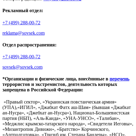
Рекламный отдел:
+7 (499) 288-00-72
reklama@sovsek.com
Отдел распространения:
+7 (499) 288-00-72
sovsek@sovsek.com
*Организации и физические лица, внесённные в
перечень
террористов и экстремистов, деятельность которых
запрещена в Российской Федерации:
«Правый сектор», «Украинская повстанческая армия»
(УПА),«ИГИЛ», «Джабхат Фатх аш-Шам» (бывшая «Джабхат
ан-Нусра», «Джебхат ан-Нусра»), Национал-Большевистская
партия (НБП), «Аль-Каида», «УНА-УНСО», «Талибан»,
«Меджлис крымско-татарского народа», «Свидетели Иеговы»,
«Мизантропик Дивижн», «Братство» Корчинского,
«Артподготовка», «Тризуб им. Степана Бандеры», «НСО»,