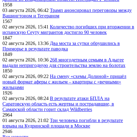
1958
03 августа 2026, 06:42
Трамп анонсировал переговоры между
Вашингтоном и Тегераном
1567
02 августа 2026, 15:41
Количество погибших при вторжении в
испанскую Сеуту мигрантов достигло 90 человек
1847
02 августа 2026, 13:36
Два моста за сутки обрушились в
Приморье в результате паводка
1849
02 августа 2026, 10:36
268 многодетным семьям в Адыгее
выдали непригодную для строительства землю на болотах
1850
02 августа 2026, 09:22
На смену «схемы Долиной» пришёл
новый формат аферы с жильем – квартиры с «вечными»
жильцами
1926
02 августа 2026, 08:24
В результате атаки БПЛА на
Саратовскую область есть жертвы и пострадавшие, в
Самарской области горит склад Wildberries
2964
01 августа 2026, 21:02
Три человека погибли в результате
взрыва на Кудринской площади в Москве
2946
Все новости