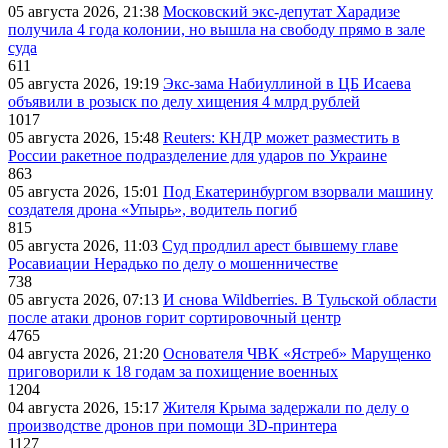
05 августа 2026, 21:38
Московский экс-депутат Харадизе
получила 4 года колонии, но вышла на свободу прямо в зале
суда
611
05 августа 2026, 19:19
Экс-зама Набиуллиной в ЦБ Исаева
объявили в розыск по делу хищения 4 млрд рублей
1017
05 августа 2026, 15:48
Reuters: КНДР может разместить в
России ракетное подразделение для ударов по Украине
863
05 августа 2026, 15:01
Под Екатеринбургом взорвали машину
создателя дрона «Упырь», водитель погиб
815
05 августа 2026, 11:03
Суд продлил арест бывшему главе
Росавиации Нерадько по делу о мошенничестве
738
05 августа 2026, 07:13
И снова Wildberries. В Тульской области
после атаки дронов горит сортировочный центр
4765
04 августа 2026, 21:20
Основателя ЧВК «Ястреб» Марущенко
приговорили к 18 годам за похищение военных
1204
04 августа 2026, 15:17
Жителя Крыма задержали по делу о
производстве дронов при помощи 3D‑принтера
1127