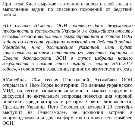
При этом Киев выражает готовность вносить свой вклад в
выполнение задачи по спасению поколений от бедствий
войны.
«По случаю 70-летия ООН подтверждаем безусловную
преданность и готовность Украины и в дальнейшем вносить
весомый вклад в выполнение выгравированной в Уставе ООН
задачи по спасению грядущих поколений от бедствий войны.
Убеждены, что достижение указанной цели будет
краеугольным камнем непостоянного членства Украины в
Совете безопасности ООН в случае избрания нашего
государства в состав этого органа в период 2016-2017
годов»,
- говорится в заявлении, принятом депутатами в среду.
Юбилейная 70-я сессия Генеральной Ассамблеи ООН
открылась в Нью-Йорке во вторник. По данным украинского
МИД, на сессии запланированы много важных форумов и
дискуссий по актуальным вопросам повестки дня мировой
политики, среди которых и реформа Совета Безопасности.
Президент Украины Петр Порошенко, который 29 сентября
выступит на Генассамблее, не исключил встречи в
«нормандском» или другом форматах на полях генассамблеи
ООН.