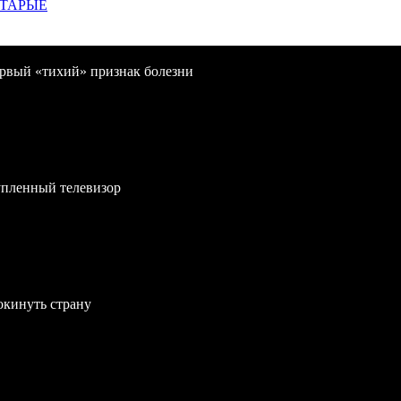
СТАРЫЕ
первый «тихий» признак болезни
упленный телевизор
окинуть страну