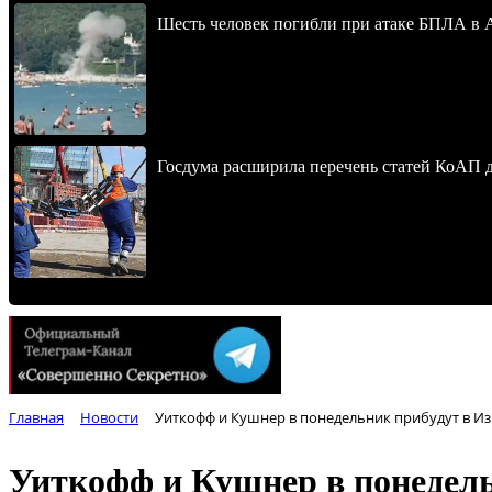
Шесть человек погибли при атаке БПЛА в 
Госдума расширила перечень статей КоАП 
Главная
Новости
Уиткофф и Кушнер в понедельник прибудут в Изр
Уиткофф и Кушнер в понедель