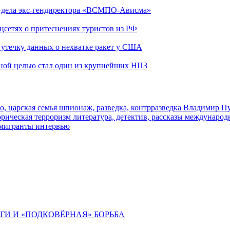
ю дела экс-гендиректора «ВСМПО-Ависма»
оцсетях о притеснениях туристов из РФ
утечку данных о нехватке ракет у США
ьной целью стал один из крупнейших НПЗ
о, царская семья
шпионаж, разведка, контрразведка
Владимир П
торическая
терроризм
литература, детектив, рассказы
международ
 мигранты
интервью
ИГИ И «ПОДКОВЁРНАЯ» БОРЬБА