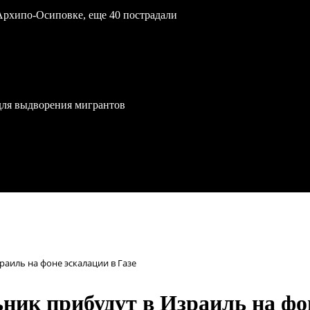
Архипо-Осиповке, еще 40 пострадали
для выдворения мигрантов
аиль на фоне эскалации в Газе
ник прибудут в Израиль на фон