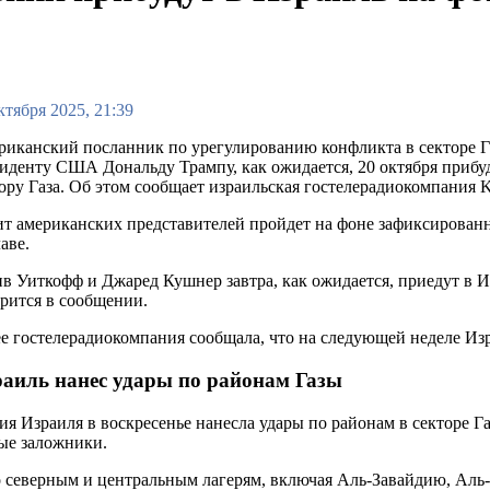
ктября 2025, 21:39
иканский посланник по урегулированию конфликта в секторе Г
иденту США Дональду Трампу, как ожидается, 20 октября прибу
ору Газа. Об этом сообщает израильская гостелерадиокомпания K
т американских представителей пройдет на фоне зафиксирован
аве.
в Уиткофф и Джаред Кушнер завтра, как ожидается, приедут в И
рится в сообщении.
е гостелерадиокомпания сообщала, что на следующей неделе И
аиль нанес удары по районам Газы
я Израиля в воскресенье нанесла удары по районам в секторе Газ
ые заложники.
 северным и центральным лагерям, включая Аль-Завайдию, Аль-