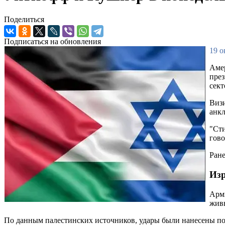
Поделиться
Подписаться на обновления
19 о
Амер
през
сект
Визи
анкл
"Сти
гово
Ране
Изр
Арми
жив
По данным палестинских источников, удары были нанесены по