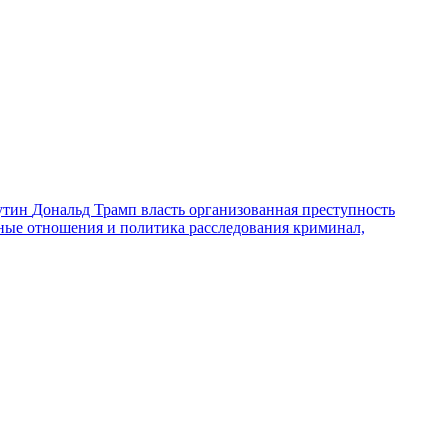
утин
Дональд Трамп
власть
организованная преступность
ные отношения и политика
расследования
криминал,