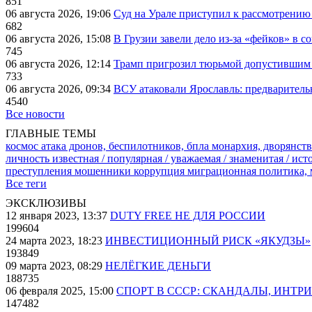
851
06 августа 2026, 19:06
Суд на Урале приступил к рассмотрени
682
06 августа 2026, 15:08
В Грузии завели дело из-за «фейков» в с
745
06 августа 2026, 12:14
Трамп пригрозил тюрьмой допустившим 
733
06 августа 2026, 09:34
ВСУ атаковали Ярославль: предварител
4540
Все новости
ГЛАВНЫЕ ТЕМЫ
космос
атака дронов, беспилотников, бпла
монархия, дворянств
личность известная / популярная / уважаемая / знаменитая / ис
преступления
мошенники
коррупция
миграционная политика,
Все теги
ЭКСКЛЮЗИВЫ
12 января 2023, 13:37
DUTY FREE НЕ ДЛЯ РОССИИ
199604
24 марта 2023, 18:23
ИНВЕСТИЦИОННЫЙ РИСК «ЯКУДЗЫ»
193849
09 марта 2023, 08:29
НЕЛЁГКИЕ ДЕНЬГИ
188735
06 февраля 2025, 15:00
СПОРТ В СССР: СКАНДАЛЫ, ИНТР
147482