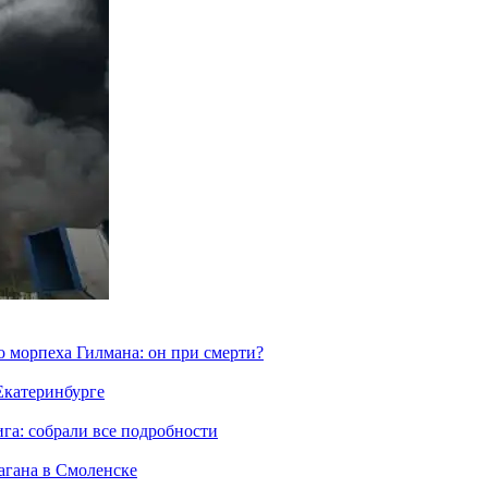
морпеха Гилмана: он при смерти?
 Екатеринбурге
га: собрали все подробности
агана в Смоленске