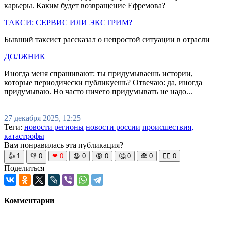
карьеры. Каким будет возвращение Ефремова?
ТАКСИ: СЕРВИС ИЛИ ЭКСТРИМ?
Бывший таксист рассказал о непростой ситуации в отрасли
ДОЛЖНИК
Иногда меня спрашивают: ты придумываешь истории,
которые периодически публикуешь? Отвечаю: да, иногда
придумываю. Но часто ничего придумывать не надо...
27 декабря 2025, 12:25
Теги:
новости регионы
новости россии
происшествия,
катастрофы
Вам понравилась эта публикация?
👍
1
👎
0
❤
0
😆
0
😡
0
🤔
0
🙈
0
🧘‍♀️
0
Поделиться
Комментарии