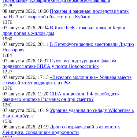
Геленджике, Кабардинке и Дивноморском закрыли
2728
08 августа 2026, 10:00
Пожары и раненые: последствия атак
на НПЗ в Самарской области и на Кубани
1376
07 августа 2026, 20:34
В Ялте БЭК атаковал пляж, в Керчи
дрон попал в жилой дом
1960
07 августа 2026, 20:11
В Петербурге заочно арестовали Лидию
Невзорову
1184
07 августа 2026, 18:37
Сухогруз под турецким флагом
подвергся атаке БПЛА у порта Новороссийск
1227
07 августа 2026, 17:13
«Веселого молочника» Уолкера вместе
с семьей хотят выдворить из РФ
1276
07 августа 2026, 11:20
США попросили РФ освободить
бывшего морпеха Гилмана: он при смерти?
1261
07 августа 2026, 10:19
Украина ударила по складу Wildberries в
Екатеринбурге
1536
06 августа 2026, 21:19
Дрон со взрывчаткой в аэропорту
Лейпцига: собрали все подробности