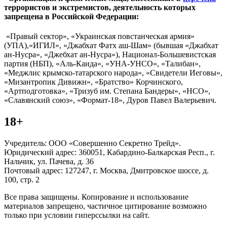
террористов и экстремистов, деятельность которых
запрещена в Российской Федерации:
«Правый сектор», «Украинская повстанческая армия»
(УПА),«ИГИЛ», «Джабхат Фатх аш-Шам» (бывшая «Джабхат
ан-Нусра», «Джебхат ан-Нусра»), Национал-Большевистская
партия (НБП), «Аль-Каида», «УНА-УНСО», «Талибан»,
«Меджлис крымско-татарского народа», «Свидетели Иеговы»,
«Мизантропик Дивижн», «Братство» Корчинского,
«Артподготовка», «Тризуб им. Степана Бандеры», «НСО»,
«Славянский союз», «Формат-18», Дуров Павел Валерьевич.
18+
Учредитель: ООО «Совершенно Секретно Трейд».
Юридический адрес: 360051, Кабардино-Балкарская Респ., г.
Нальчик, ул. Пачева, д. 36
Почтовый адрес: 127247, г. Москва, Дмитровское шоссе, д.
100, стр. 2
Все права защищены. Копирование и использование
материалов запрещено, частичное цитирование возможно
только при условии гиперссылки на сайт.