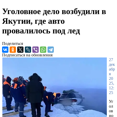
Уголовное дело возбудили в
Якутии, где авто
провалилось под лед
Поделиться
Подписаться на обновления
27
дек
абр
я
20
25,
12:
25
Уг
ол
ов
но