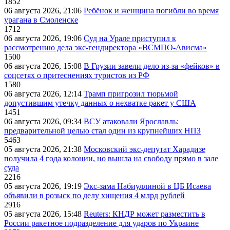
1852
06 августа 2026, 21:06
Ребёнок и женщина погибли во время
урагана в Смоленске
1712
06 августа 2026, 19:06
Суд на Урале приступил к
рассмотрению дела экс-гендиректора «ВСМПО-Ависма»
1500
06 августа 2026, 15:08
В Грузии завели дело из-за «фейков» в
соцсетях о притеснениях туристов из РФ
1580
06 августа 2026, 12:14
Трамп пригрозил тюрьмой
допустившим утечку данных о нехватке ракет у США
1451
06 августа 2026, 09:34
ВСУ атаковали Ярославль:
предварительной целью стал один из крупнейших НПЗ
5463
05 августа 2026, 21:38
Московский экс-депутат Харадизе
получила 4 года колонии, но вышла на свободу прямо в зале
суда
2216
05 августа 2026, 19:19
Экс-зама Набиуллиной в ЦБ Исаева
объявили в розыск по делу хищения 4 млрд рублей
2916
05 августа 2026, 15:48
Reuters: КНДР может разместить в
России ракетное подразделение для ударов по Украине