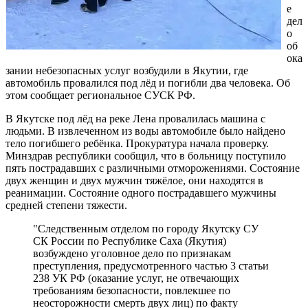
е
дел
о
об
ока
зании небезопасных услуг возбудили в Якутии, где
автомобиль провалился под лёд и погибли два человека. Об
этом сообщает региональное СУСК РФ.
В Якутске под лёд на реке Лена провалилась машина с
людьми. В извлеченном из воды автомобиле было найдено
тело погибшего ребёнка. Прокуратура начала проверку.
Минздрав республики сообщил, что в больницу поступило
пять пострадавших с различными отморожениями. Состояние
двух женщин и двух мужчин тяжёлое, они находятся в
реанимации. Состояние одного пострадавшего мужчины
средней степени тяжести.
"Следственным отделом по городу Якутску СУ
СК России по Республике Саха (Якутия)
возбуждено уголовное дело по признакам
преступления, предусмотренного частью 3 статьи
238 УК РФ (оказание услуг, не отвечающих
требованиям безопасности, повлекшее по
неосторожности смерть двух лиц) по факту