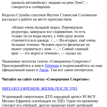
провала автомобиля с людьми на реке Лене", -
говорится в сообщении.
Водолаз Службы спасения Якутии Станислав Соломахин
рассказал о работе на месте происшествия.
«Влиял очень большой мороз. Перемерзали
редуктора, замерзало все снаряжение, то есть
только ты из воды вылез, у тебя сразу колом
становится вся одежда. <…> Во-вторых, ещё очень
большое течение. Человек просто физически не
может справиться с ним. <…> Самый главный
враг — это мороз и течение», — сказал он.
Уважаемые читатели газеты «Совершенно Секретно»!
Присоединяйтесь к нам в
Telegram
и подписывайтесь на наш
официальный канал в
Дзене
. Там всё самое интересное.
Читайте на сайте газеты «Совершенно Секретно»:
МИХАИЛ ЕФРЕМОВ: ЖИЗНЬ ПОСЛЕ УДО
Устроивший смертельное ДТП народный артист РСФСР
Михаил Ефремов освобожден по УДО. Одни по-прежнему
считают его убийцей, другие пророчат взлёт актёрской