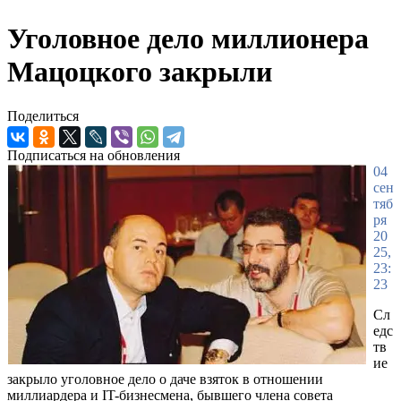
Уголовное дело миллионера
Мацоцкого закрыли
Поделиться
Подписаться на обновления
04
сен
тяб
ря
20
25,
23:
23
Сл
едс
тв
ие
закрыло уголовное дело о даче взяток в отношении
миллиардера и IT-бизнесмена, бывшего члена совета