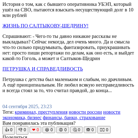
История о том, как с бывшего оперативника УБЭП, который
ушёл на СВО, пытаются взыскать несуществующий долг в 10
млн рублей
ЖИЗНЬ ПО САЛТЫКОВУ-ЩЕДРИНУ!
Спрашивают: - Чего-то ты давно никакие рассказы не
выкладывал? Сейчас некогда, дел очень много. Да и смысла
что-то сильно придумывать, фантазировать, приукрашивать
нет: просто пиши репортажи по делам, как оно есть, и выйдет
какой-то Гоголь, а может и Салтыков-Щедрин
ПЕТРУШКА И СПРАВЕДЛИВОСТЬ
Петрушка с детства был маленьким и слабым, но драчливым.
А ещё принципиальным. Не любил всякую несправедливость
и всегда стоял за то, что считал правдой, до конца...
04 сентября 2025, 23:23
Теги:
криминал, преступления
новости россии
новости
экономика, бизнес
финансы, банки, страхование
Вам понравилась эта публикация?
👍
0
👎
0
❤
0
😆
0
😡
0
🤔
0
🙈
0
🧘‍♀️
0
Поделиться