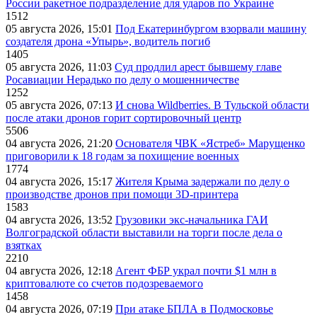
России ракетное подразделение для ударов по Украине
1512
05 августа 2026, 15:01
Под Екатеринбургом взорвали машину
создателя дрона «Упырь», водитель погиб
1405
05 августа 2026, 11:03
Суд продлил арест бывшему главе
Росавиации Нерадько по делу о мошенничестве
1252
05 августа 2026, 07:13
И снова Wildberries. В Тульской области
после атаки дронов горит сортировочный центр
5506
04 августа 2026, 21:20
Основателя ЧВК «Ястреб» Марущенко
приговорили к 18 годам за похищение военных
1774
04 августа 2026, 15:17
Жителя Крыма задержали по делу о
производстве дронов при помощи 3D‑принтера
1583
04 августа 2026, 13:52
Грузовики экс-начальника ГАИ
Волгоградской области выставили на торги после дела о
взятках
2210
04 августа 2026, 12:18
Агент ФБР украл почти $1 млн в
криптовалюте со счетов подозреваемого
1458
04 августа 2026, 07:19
При атаке БПЛА в Подмосковье