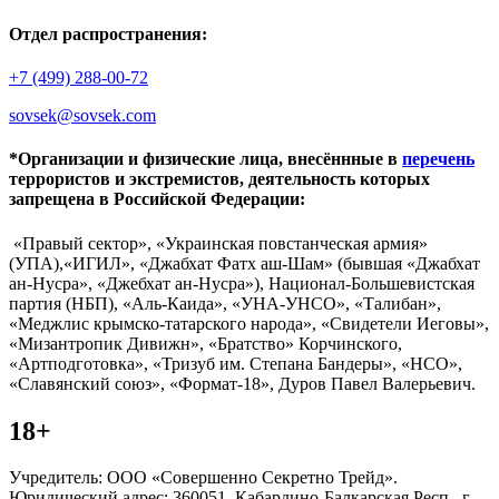
Отдел распространения:
+7 (499) 288-00-72
sovsek@sovsek.com
*Организации и физические лица, внесённные в
перечень
террористов и экстремистов, деятельность которых
запрещена в Российской Федерации:
«Правый сектор», «Украинская повстанческая армия»
(УПА),«ИГИЛ», «Джабхат Фатх аш-Шам» (бывшая «Джабхат
ан-Нусра», «Джебхат ан-Нусра»), Национал-Большевистская
партия (НБП), «Аль-Каида», «УНА-УНСО», «Талибан»,
«Меджлис крымско-татарского народа», «Свидетели Иеговы»,
«Мизантропик Дивижн», «Братство» Корчинского,
«Артподготовка», «Тризуб им. Степана Бандеры», «НСО»,
«Славянский союз», «Формат-18», Дуров Павел Валерьевич.
18+
Учредитель: ООО «Совершенно Секретно Трейд».
Юридический адрес: 360051, Кабардино-Балкарская Респ., г.