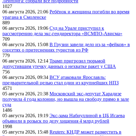
Лейпцига: собрали все подробности
1027
06 августа 2026, 21:06
Ребёнок и женщина погибли во время
урагана в Смоленске
889
06 августа 2026, 19:06
Суд на Урале приступил к
рассмотрению дела экс-гендиректора «ВСМПО-Ависма»
709
06 августа 2026, 15:08
В Грузии завели дело из-за «фейков» в
соцсетях о притеснениях туристов из РФ
779
06 августа 2026, 12:14
Трамп пригрозил тюрьмой
допустившим утечку данных о нехватке ракет у США
756
06 августа 2026, 09:34
ВСУ атаковали Ярославль:
предварительной целью стал один из крупнейших НПЗ
4571
05 августа 2026, 21:38
Московский экс-депутат Харадизе
получила 4 года колонии, но вышла на свободу прямо в зале
суда
1486
05 августа 2026, 19:19
Экс-зама Набиуллиной в ЦБ Исаева
объявили в розыск по делу хищения 4 млрд рублей
1998
05 августа 2026, 15:48
Reuters: КНДР может разместить в