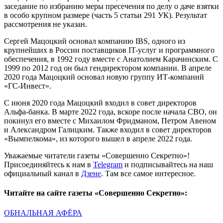
заседание по избранию меры пресечения по делу о даче взятки
в особо крупном размере (часть 5 статьи 291 УК). Результат
рассмотрения не указан.
Сергей Мацоцкий основал компанию IBS, одного из
крупнейших в России поставщиков IT-услуг и программного
обеспечения, в 1992 году вместе с Анатолием Карачинским. С
1999 по 2012 год он был гендиректором компании. В апреле
2020 года Мацоцкий основал новую группу ИТ-компаний
«ГС-Инвест».
С июня 2020 года Мацоцкий входил в совет директоров
Альфа-банка. В марте 2022 года, вскоре после начала СВО, он
покинул его вместе с Михаилом Фридманом, Петром Авеном
и Александром Галицким. Также входил в совет директоров
«Вымпелкома», из которого вышел в апреле 2022 года.
Уважаемые читатели газеты «Совершенно Секретно»!
Присоединяйтесь к нам в
Telegram
и подписывайтесь на наш
официальный канал в
Дзене
. Там все самое интересное.
Читайте на сайте газеты «Совершенно Секретно»:
ОБНАЛЬНАЯ АФЁРА