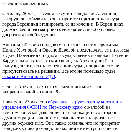
ее единомышленники.
Сегодня, 28 мая, — седьмые сутки голодовки Алехиной,
которую она объявила в знак протеста против отказа суда
города Березники этапировать ее из колонии. В Березниках
должны были рассматривать ее ходатайство об условно-
досрочном освобождении.
Алехина, объявив голодовку, запретила своим адвокатам
Ирине Хруновой и Оксане Даровой представлять ее интересы
в суде. Назначенный судом государственный адвокат Евгений
Бардин пытался отказаться защищать Алехину, но был
вынужден это делать по решению судьи, попросив его не
присутствовать на решении. Все это не помешало судье
отказать Алехиной в УДО
.
Сейчас Алехина находится в медицинской части
исправительной колонии 28.
Накануне, 27 мая, она
обратилась к руководству колонии и
управления ФСИН по Пермскому краю
с жалобой на
«систематическое давление» и «провокации» со стороны
администрации колонии с целью настроить против нее
других осужденных. Она также заявила, что не прекратит
голодовку, пока руководство колонии не вступит с ней в