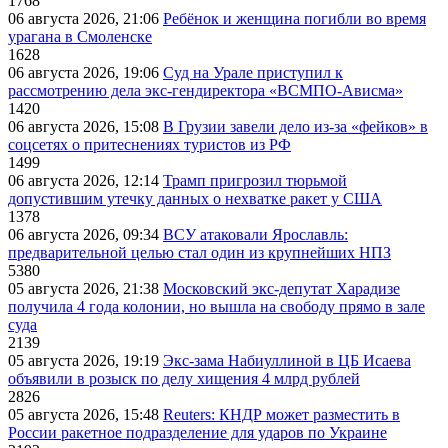
1768
06 августа 2026, 21:06
Ребёнок и женщина погибли во время
урагана в Смоленске
1628
06 августа 2026, 19:06
Суд на Урале приступил к
рассмотрению дела экс-гендиректора «ВСМПО-Ависма»
1420
06 августа 2026, 15:08
В Грузии завели дело из-за «фейков» в
соцсетях о притеснениях туристов из РФ
1499
06 августа 2026, 12:14
Трамп пригрозил тюрьмой
допустившим утечку данных о нехватке ракет у США
1378
06 августа 2026, 09:34
ВСУ атаковали Ярославль:
предварительной целью стал один из крупнейших НПЗ
5380
05 августа 2026, 21:38
Московский экс-депутат Харадизе
получила 4 года колонии, но вышла на свободу прямо в зале
суда
2139
05 августа 2026, 19:19
Экс-зама Набиуллиной в ЦБ Исаева
объявили в розыск по делу хищения 4 млрд рублей
2826
05 августа 2026, 15:48
Reuters: КНДР может разместить в
России ракетное подразделение для ударов по Украине