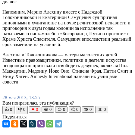
диалог.
Напомним, Марию Алехину вместе с Надеждой
Толоконниковой и Екатериной Самуцевич суд признал
виновными в хулиганстве на почве религиозной ненависти и
приговорил к двум годам колонии за исполнение так
называемого панк-молебна «Богородица, Путина прогони» в
Храме Христа Спасителя. Самуцевич впоследствии реальный
срок заменили на условный.
Алехина и Толоконникова — матери малолетних детей.
Известные правозащитники, политики и деятели искусства
неоднократно призывали освободить девушек, включая Пола
Маккартни, Мадонну, Йоко Оно, Стивена Фрая, Патти Смит и
Нину Хаген. Amnesty International назвали их узницами
совести.
28 мая 2013, 13:55
Вам понравилась эта публикация?
👍
0
👎
0
❤
0
😆
0
😡
0
🤔
0
🙈
0
🧘‍♀️
0
Поделиться