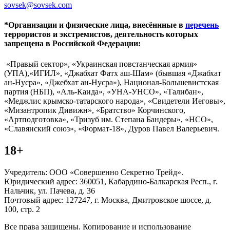
sovsek@sovsek.com
*Организации и физические лица, внесённные в
перечень
террористов и экстремистов, деятельность которых
запрещена в Российской Федерации:
«Правый сектор», «Украинская повстанческая армия»
(УПА),«ИГИЛ», «Джабхат Фатх аш-Шам» (бывшая «Джабхат
ан-Нусра», «Джебхат ан-Нусра»), Национал-Большевистская
партия (НБП), «Аль-Каида», «УНА-УНСО», «Талибан»,
«Меджлис крымско-татарского народа», «Свидетели Иеговы»,
«Мизантропик Дивижн», «Братство» Корчинского,
«Артподготовка», «Тризуб им. Степана Бандеры», «НСО»,
«Славянский союз», «Формат-18», Дуров Павел Валерьевич.
18+
Учредитель: ООО «Совершенно Секретно Трейд».
Юридический адрес: 360051, Кабардино-Балкарская Респ., г.
Нальчик, ул. Пачева, д. 36
Почтовый адрес: 127247, г. Москва, Дмитровское шоссе, д.
100, стр. 2
Все права защищены. Копирование и использование