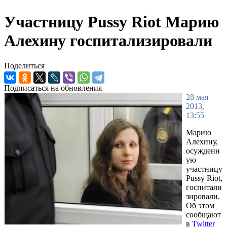
Участницу Pussy Riot Марию
Алехину госпитализировали
Поделиться
Подписаться на обновления
28 мая
2013,
13:55
Марию
Алехину,
осужденн
ую
участницу
Pussy Riot,
госпитали
зировали.
Об этом
сообщают
в
Twitter