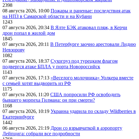
2398
08 августа 2026, 10:00
Пожары и раненые: последствия атак
на НПЗ в Самарской области и на Кубани
1243
07 августа 2026, 20:34
В Ялте БЭК атаковал пляж, в Керчи
дрон попал в жилой дом
1845
07 августа 2026, 20:11
В Петербурге заочно арестовали Лидию
Невзорову
1082
07 августа 2026, 18:37
Сухогруз под турецким флагом
подвергся атаке БПЛА у порта Новороссийск
1143
07 августа 2026, 17:13
«Веселого молочника» Уолкера вместе
с семьей хотят выдворить из РФ
1175
07 августа 2026, 11:20
США попросили РФ освободить
бывшего морпеха Гилмана: он при смерти?
1168
07 августа 2026, 10:19
Украина ударила по складу Wildberries в
Екатеринбурге
1442
06 августа 2026, 21:19
Дрон со взрывчаткой в аэропорту
Лейпцига: собрали все подробности