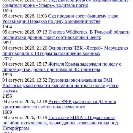
создателя дрона «Упырь», водитель погиб
1656
05 августа 2026, 11:03
Суд продлил арест бывшему главе
Росавиации Нерадько по делу о мошенничестве
1504
05 августа 2026, 07:13
И снова Wildberries. В Тульской области
после атаки дронов горит сортировочный центр
5851
04 августа 2026, 21:20
Основателя ЧВК «Ястреб» Марущенко
приговорили к 18 годам за похищение военных
2077
04 августа 2026, 15:17
Жителя Крыма задержали по делу о
производстве дронов при помощи 3D‑принтера
1826
04 августа 2026, 13:52
Грузовики экс-начальника ГАИ
Волгоградской области выставили на торги после дела о
взятках
2456
04 августа 2026, 12:18
Агент ФБР украл почти $1 млн в
криптовалюте со счетов подозреваемого
1689
04 августа 2026, 07:19
При атаке БПЛА в Подмосковье
погибли пять человек, также дроны атаковали склад под
Петербургом