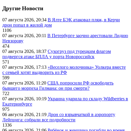
Другие Новости
07 августа 2026, 20:34
В Ялте БЭК атаковал пляж, в Керчи
дрон попал в жилой дом
1106
07 августа 2026, 20:11
В Петербурге заочно арестовали Лидию
Невзорову
474
07 августа 2026, 18:37
Сухогруз под турецким флагом
подвергся атаке БПЛА у порта Новороссийск
571
07 августа 2026, 17:13
«Веселого молочника» Уолкера вместе
с семьей хотят выдворить из РФ
599
07 августа 2026, 11:20
США попросили РФ освободить
бывшего морпеха Гилмана: он при смерти?
722
07 августа 2026, 10:19
Украина ударила по складу Wildberries в
Екатеринбурге
975
06 августа 2026, 21:19
Дрон со взрывчаткой в аэропорту
Лейпцига: собрали все подробности
1336
06 августа 2026, 21:06
Ребёнок и женщина погибли во время