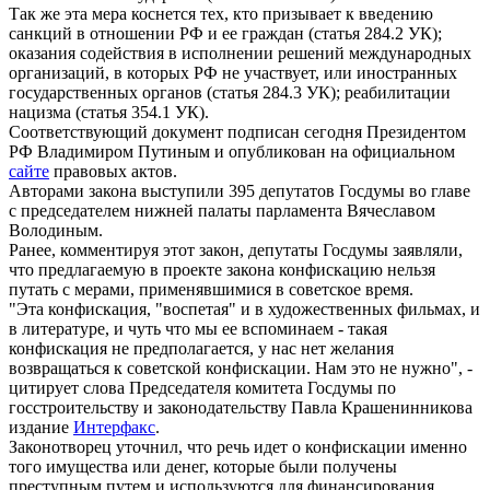
Так же эта мера коснется тех, кто призывает к введению
санкций в отношении РФ и ее граждан (статья 284.2 УК);
оказания содействия в исполнении решений международных
организаций, в которых РФ не участвует, или иностранных
государственных органов (статья 284.3 УК); реабилитации
нацизма (статья 354.1 УК).
Соответствующий документ подписан сегодня Президентом
РФ Владимиром Путиным и опубликован на официальном
сайте
правовых актов.
Авторами закона выступили 395 депутатов Госдумы во главе
с председателем нижней палаты парламента Вячеславом
Володиным.
Ранее, комментируя этот закон, депутаты Госдумы заявляли,
что предлагаемую в проекте закона конфискацию нельзя
путать с мерами, применявшимися в советское время.
"Эта конфискация, "воспетая" и в художественных фильмах, и
в литературе, и чуть что мы ее вспоминаем - такая
конфискация не предполагается, у нас нет желания
возвращаться к советской конфискации. Нам это не нужно", -
цитирует слова Председателя комитета Госдумы по
госстроительству и законодательству Павла Крашенинникова
издание
Интерфакс
.
Законотворец уточнил, что речь идет о конфискации именно
того имущества или денег, которые были получены
преступным путем и используются для финансирования