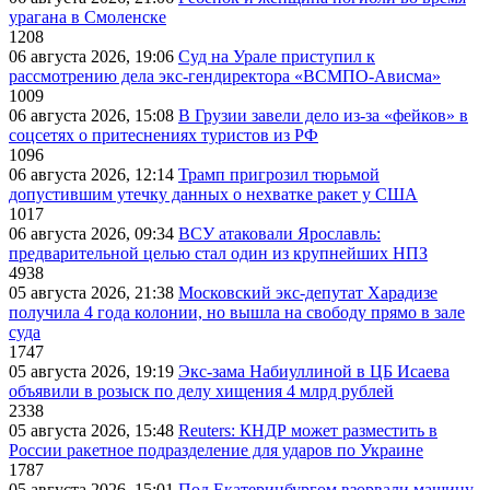
урагана в Смоленске
1208
06 августа 2026, 19:06
Суд на Урале приступил к
рассмотрению дела экс-гендиректора «ВСМПО-Ависма»
1009
06 августа 2026, 15:08
В Грузии завели дело из-за «фейков» в
соцсетях о притеснениях туристов из РФ
1096
06 августа 2026, 12:14
Трамп пригрозил тюрьмой
допустившим утечку данных о нехватке ракет у США
1017
06 августа 2026, 09:34
ВСУ атаковали Ярославль:
предварительной целью стал один из крупнейших НПЗ
4938
05 августа 2026, 21:38
Московский экс-депутат Харадизе
получила 4 года колонии, но вышла на свободу прямо в зале
суда
1747
05 августа 2026, 19:19
Экс-зама Набиуллиной в ЦБ Исаева
объявили в розыск по делу хищения 4 млрд рублей
2338
05 августа 2026, 15:48
Reuters: КНДР может разместить в
России ракетное подразделение для ударов по Украине
1787
05 августа 2026, 15:01
Под Екатеринбургом взорвали машину