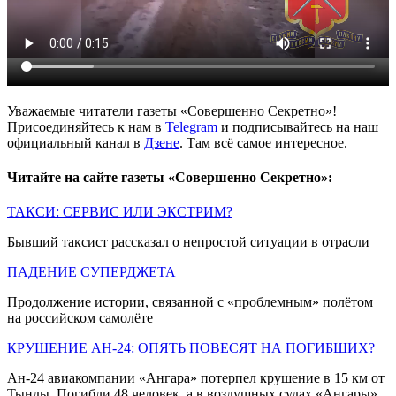
Уважаемые читатели газеты «Совершенно Секретно»!
Присоединяйтесь к нам в
Telegram
и подписывайтесь на наш
официальный канал в
Дзене
. Там всё самое интересное.
Читайте на сайте газеты «Совершенно Секретно»:
ТАКСИ: СЕРВИС ИЛИ ЭКСТРИМ?
Бывший таксист рассказал о непростой ситуации в отрасли
ПАДЕНИЕ СУПЕРДЖЕТА
Продолжение истории, связанной с «проблемным» полётом
на российском самолёте
КРУШЕНИЕ АН-24: ОПЯТЬ ПОВЕСЯТ НА ПОГИБШИХ?
Ан-24 авиакомпании «Ангара» потерпел крушение в 15 км от
Тынды. Погибли 48 человек, а в воздушных судах «Ангары»