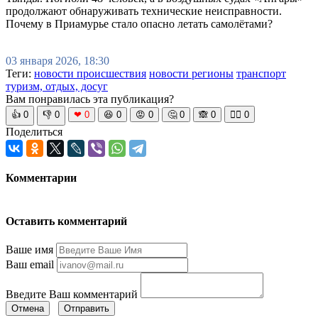
продолжают обнаруживать технические неисправности.
Почему в Приамурье стало опасно летать самолётами?
03 января 2026, 18:30
Теги:
новости происшествия
новости регионы
транспорт
туризм, отдых, досуг
Вам понравилась эта публикация?
👍
0
👎
0
❤
0
😆
0
😡
0
🤔
0
🙈
0
🧘‍♀️
0
Поделиться
Комментарии
Оставить комментарий
Ваше имя
Ваш email
Введите Ваш комментарий
Отмена
Отправить