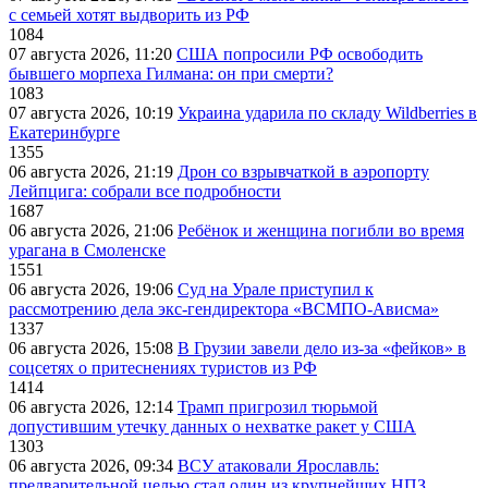
с семьей хотят выдворить из РФ
1084
07 августа 2026, 11:20
США попросили РФ освободить
бывшего морпеха Гилмана: он при смерти?
1083
07 августа 2026, 10:19
Украина ударила по складу Wildberries в
Екатеринбурге
1355
06 августа 2026, 21:19
Дрон со взрывчаткой в аэропорту
Лейпцига: собрали все подробности
1687
06 августа 2026, 21:06
Ребёнок и женщина погибли во время
урагана в Смоленске
1551
06 августа 2026, 19:06
Суд на Урале приступил к
рассмотрению дела экс-гендиректора «ВСМПО-Ависма»
1337
06 августа 2026, 15:08
В Грузии завели дело из-за «фейков» в
соцсетях о притеснениях туристов из РФ
1414
06 августа 2026, 12:14
Трамп пригрозил тюрьмой
допустившим утечку данных о нехватке ракет у США
1303
06 августа 2026, 09:34
ВСУ атаковали Ярославль:
предварительной целью стал один из крупнейших НПЗ