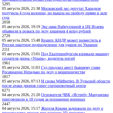
5295
05 августа 2026, 21:38
Московский экс-депутат Харадизе
получила 4 года колонии, но вышла на свободу прямо в зале
суда
2058
05 августа 2026, 19:19
Экс-зама Набиуллиной в ЦБ Исаева
объявили в розыск по делу хищения 4 млрд рублей
2729
05 августа 2026, 15:48
Reuters: КНДР может разместить в
России ракетное подразделение для ударов по Украине
2111
05 августа 2026, 15:01
Под Екатеринбургом взорвали машину
создателя дрона «Упырь», водитель погиб
1961
05 августа 2026, 11:03
Суд продлил арест бывшему главе
Росавиации Нерадько по делу о мошенничестве
1817
05 августа 2026, 07:13
И снова Wildberries. В Тульской области
после атаки дронов горит сортировочный центр
6271
04 августа 2026, 21:20
Основателя ЧВК «Ястреб» Марущенко
приговорили к 18 годам за похищение военных
2447
04 августа 2026, 15:17
Жителя Крыма задержали по делу о
производстве дронов при помощи 3D‑принтера