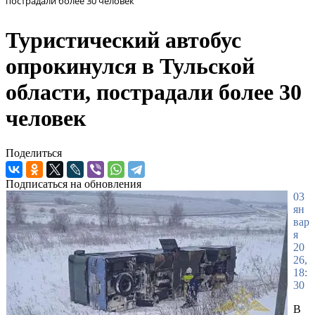
пострадали более 30 человек
Туристический автобус
опрокинулся в Тульской
области, пострадали более 30
человек
Поделиться
Подписаться на обновления
03
ян
вар
я
20
26,
18:
30
В