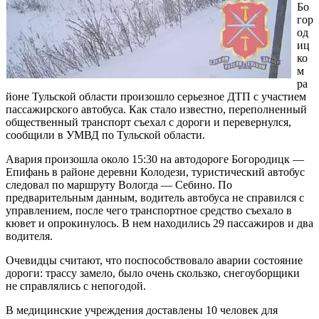
Бо
гор
од
иц
ко
м
ра
йоне Тульской области произошло серьезное ДТП с участием
пассажирского автобуса. Как стало известно, переполненный
общественный транспорт съехал с дороги и перевернулся,
сообщили в УМВД по Тульской области.
Авария произошла около 15:30 на автодороге Богородицк —
Епифань в районе деревни Колодези, туристический автобус
следовал по маршруту Вологда — Себино. По
предварительным данным, водитель автобуса не справился с
управлением, после чего транспортное средство съехало в
кювет и опрокинулось. В нем находились 29 пассажиров и два
водителя.
Очевидцы считают, что поспособствовало аварии состояние
дороги: трассу замело, было очень скользко, снегоуборщики
не справлялись с непогодой.
В медицинские учреждения доставлены 10 человек для