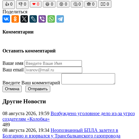
👍
0
👎
0
❤
0
😆
0
😡
0
🤔
0
🙈
0
🧘‍♀️
0
Поделиться
Комментарии
Оставить комментарий
Ваше имя
Ваш email
Введите Ваш комментарий
Отмена
Отправить
Другие Новости
08 августа 2026, 19:59
Возбуждено уголовное дело из-за угроз
создателям «Колобка»
489
08 августа 2026, 19:34
Неопознанный БПЛА залетел в
Болгарию и взорвался у Трансбалканского газопровода