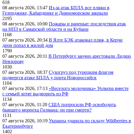
618
08 августа 2026, 13:47
Из-за атак БПЛА все пляжи в
Геленджике, Кабардинке и Дивноморском закрыли
2195
08 августа 2026, 10:00
Пожары и раненые: последствия атак
на НПЗ в Самарской области и на Кубани
1168
07 августа 2026, 20:34
В Ялте БЭК атаковал пляж, в Керчи
дрон попал в жилой дом
1790
07 августа 2026, 20:11
В Петербурге заочно арестовали Лидию
Невзорову
1030
07 августа 2026, 18:37
Сухогруз под турецким флагом
подвергся атаке БПЛА у порта Новороссийск
1104
07 августа 2026, 17:13
«Веселого молочника» Уолкера вместе
с семьей хотят выдворить из РФ
1134
07 августа 2026, 11:20
США попросили РФ освободить
бывшего морпеха Гилмана: он при смерти?
1131
07 августа 2026, 10:19
Украина ударила по складу Wildberries в
Екатеринбурге
1402