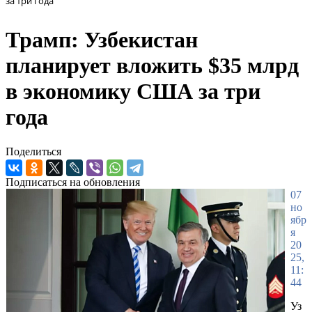
за три года
Трамп: Узбекистан
планирует вложить $35 млрд
в экономику США за три
года
Поделиться
Подписаться на обновления
07
но
ябр
я
20
25,
11:
44
Уз