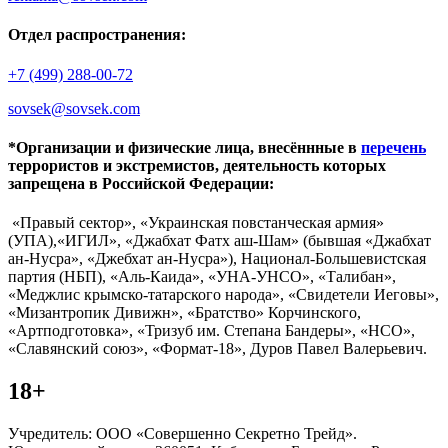
Отдел распространения:
+7 (499) 288-00-72
sovsek@sovsek.com
*Организации и физические лица, внесённные в
перечень
террористов и экстремистов, деятельность которых
запрещена в Российской Федерации:
«Правый сектор», «Украинская повстанческая армия»
(УПА),«ИГИЛ», «Джабхат Фатх аш-Шам» (бывшая «Джабхат
ан-Нусра», «Джебхат ан-Нусра»), Национал-Большевистская
партия (НБП), «Аль-Каида», «УНА-УНСО», «Талибан»,
«Меджлис крымско-татарского народа», «Свидетели Иеговы»,
«Мизантропик Дивижн», «Братство» Корчинского,
«Артподготовка», «Тризуб им. Степана Бандеры», «НСО»,
«Славянский союз», «Формат-18», Дуров Павел Валерьевич.
18+
Учредитель: ООО «Совершенно Секретно Трейд».