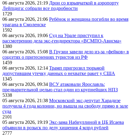
06 августа 2026, 21:19
Дрон со взрывчаткой в аэропорту
Лейпцига: собрали все подробности
1729
06 августа 2026, 21:06
Ребёнок и женщина погибли во время
урагана в Смоленске
1592
06 августа 2026, 19:06
Суд на Урале приступил к
рассмотрению дела экс-гендиректора «ВСМПО-Ависма»
1380
06 августа 2026, 15:08
В Грузии завели дело из-за «фейков» в
соцсетях о притеснениях туристов из РФ
1459
06 августа 2026, 12:14
Трамп пригрозил тюрьмой
допустившим утечку данных о нехватке ракет у США
1345
06 августа 2026, 09:34
ВСУ атаковали Ярославль:
предварительной целью стал один из крупнейших НПЗ
5338
05 августа 2026, 21:38
Московский экс-депутат Харадизе
получила 4 года колонии, но вышла на свободу прямо в зале
суда
2101
05 августа 2026, 19:19
Экс-зама Набиуллиной в ЦБ Исаева
объявили в розыск по делу хищения 4 млрд рублей
2777