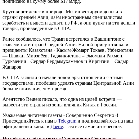
подписано на сумму более $17 млрд.
Круговорот денег в природе. Мы инвестируем деньги в
страны средней Азии, даём иностранным специалистам
заработать и вывести деньги из РФ, а они купят на эти деньги
товары, произведённые в США.
Ранее сообщалось, что Трамп встретился в Вашингтоне с
главами пяти стран Средней Азии. На ней присутствовали
президенты Казахстана - Касым-Жомарт Токаев, Узбекистана
— Шавкат Мирзиёев, Таджикистана – Эмомали Рахмон,
Туркмении - Сердар Бердымухамедов и Киргизии – Садыр
Жапаров.
В США заявили о начале новой эры отношений с этими
государствами, пообещав уделять странам Центральной Азии
больше внимания, чем прежде.
Агентство Reuters писало, что одна из целей встречи —
вывести эти страны из зоны влияния Китая и России.
Уважаемые читатели газеты «Совершенно Секретно»!
Присоединяйтесь к нам в
Telegram
и подписывайтесь на наш
официальный канал в
Дзене
. Там все самое интересное.
Читайте на сайте газеты «Совершенно Секретно»: