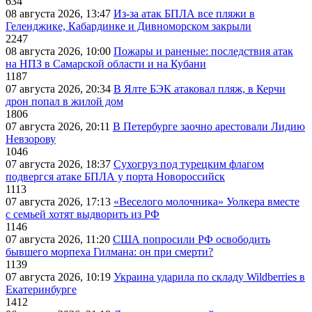
634
08 августа 2026, 13:47
Из-за атак БПЛА все пляжи в
Геленджике, Кабардинке и Дивноморском закрыли
2247
08 августа 2026, 10:00
Пожары и раненые: последствия атак
на НПЗ в Самарской области и на Кубани
1187
07 августа 2026, 20:34
В Ялте БЭК атаковал пляж, в Керчи
дрон попал в жилой дом
1806
07 августа 2026, 20:11
В Петербурге заочно арестовали Лидию
Невзорову
1046
07 августа 2026, 18:37
Сухогруз под турецким флагом
подвергся атаке БПЛА у порта Новороссийск
1113
07 августа 2026, 17:13
«Веселого молочника» Уолкера вместе
с семьей хотят выдворить из РФ
1146
07 августа 2026, 11:20
США попросили РФ освободить
бывшего морпеха Гилмана: он при смерти?
1139
07 августа 2026, 10:19
Украина ударила по складу Wildberries в
Екатеринбурге
1412