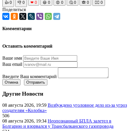
👍
0
👎
0
❤
0
😆
0
😡
0
🤔
0
🙈
0
🧘‍♀️
0
Поделиться
Комментарии
Оставить комментарий
Ваше имя
Ваш email
Введите Ваш комментарий
Отмена
Отправить
Другие Новости
08 августа 2026, 19:59
Возбуждено уголовное дело из-за угроз
создателям «Колобка»
506
08 августа 2026, 19:34
Неопознанный БПЛА залетел в
Болгарию и взорвался у Трансбалканского газопровода