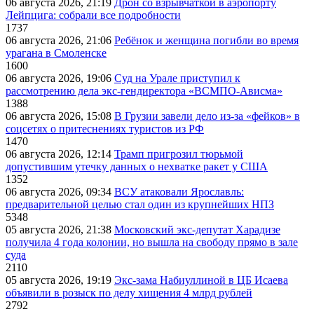
06 августа 2026, 21:19
Дрон со взрывчаткой в аэропорту
Лейпцига: собрали все подробности
1737
06 августа 2026, 21:06
Ребёнок и женщина погибли во время
урагана в Смоленске
1600
06 августа 2026, 19:06
Суд на Урале приступил к
рассмотрению дела экс-гендиректора «ВСМПО-Ависма»
1388
06 августа 2026, 15:08
В Грузии завели дело из-за «фейков» в
соцсетях о притеснениях туристов из РФ
1470
06 августа 2026, 12:14
Трамп пригрозил тюрьмой
допустившим утечку данных о нехватке ракет у США
1352
06 августа 2026, 09:34
ВСУ атаковали Ярославль:
предварительной целью стал один из крупнейших НПЗ
5348
05 августа 2026, 21:38
Московский экс-депутат Харадизе
получила 4 года колонии, но вышла на свободу прямо в зале
суда
2110
05 августа 2026, 19:19
Экс-зама Набиуллиной в ЦБ Исаева
объявили в розыск по делу хищения 4 млрд рублей
2792