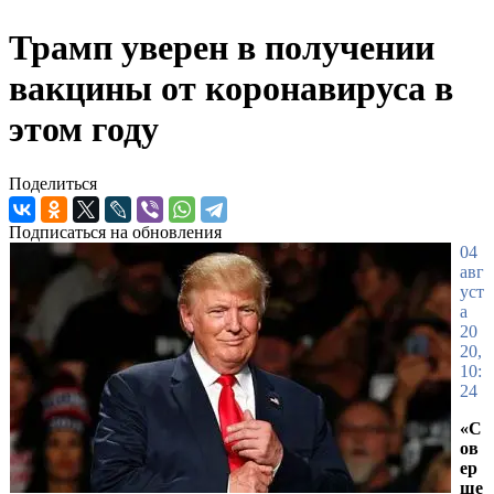
Трамп уверен в получении
вакцины от коронавируса в
этом году
Поделиться
Подписаться на обновления
04
авг
уст
а
20
20,
10:
24
«С
ов
ер
ше