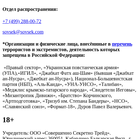
Отдел распространения:
+7 (499) 288-00-72
sovsek@sovsek.com
*Организации и физические лица, внесённные в
перечень
террористов и экстремистов, деятельность которых
запрещена в Российской Федерации:
«Правый сектор», «Украинская повстанческая армия»
(УПА),«ИГИЛ», «Джабхат Фатх аш-Шам» (бывшая «Джабхат
ан-Нусра», «Джебхат ан-Нусра»), Национал-Большевистская
партия (НБП), «Аль-Каида», «УНА-УНСО», «Талибан»,
«Меджлис крымско-татарского народа», «Свидетели Иеговы»,
«Мизантропик Дивижн», «Братство» Корчинского,
«Артподготовка», «Тризуб им. Степана Бандеры», «НСО»,
«Славянский союз», «Формат-18», Дуров Павел Валерьевич.
18+
Учредитель: ООО «Совершенно Секретно Трейд».
Юридический адрес: 360051, Кабардино-Балкарская Респ., г.