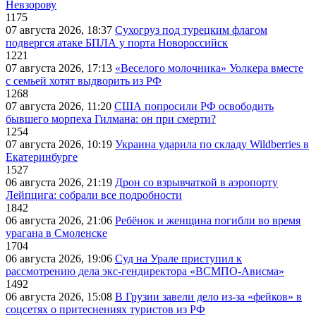
Невзорову
1175
07 августа 2026, 18:37
Сухогруз под турецким флагом
подвергся атаке БПЛА у порта Новороссийск
1221
07 августа 2026, 17:13
«Веселого молочника» Уолкера вместе
с семьей хотят выдворить из РФ
1268
07 августа 2026, 11:20
США попросили РФ освободить
бывшего морпеха Гилмана: он при смерти?
1254
07 августа 2026, 10:19
Украина ударила по складу Wildberries в
Екатеринбурге
1527
06 августа 2026, 21:19
Дрон со взрывчаткой в аэропорту
Лейпцига: собрали все подробности
1842
06 августа 2026, 21:06
Ребёнок и женщина погибли во время
урагана в Смоленске
1704
06 августа 2026, 19:06
Суд на Урале приступил к
рассмотрению дела экс-гендиректора «ВСМПО-Ависма»
1492
06 августа 2026, 15:08
В Грузии завели дело из-за «фейков» в
соцсетях о притеснениях туристов из РФ