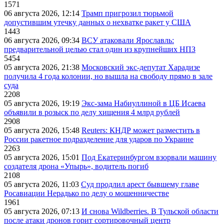
1571
06 августа 2026, 12:14
Трамп пригрозил тюрьмой
допустившим утечку данных о нехватке ракет у США
1443
06 августа 2026, 09:34
ВСУ атаковали Ярославль:
предварительной целью стал один из крупнейших НПЗ
5454
05 августа 2026, 21:38
Московский экс-депутат Харадизе
получила 4 года колонии, но вышла на свободу прямо в зале
суда
2208
05 августа 2026, 19:19
Экс-зама Набиуллиной в ЦБ Исаева
объявили в розыск по делу хищения 4 млрд рублей
2908
05 августа 2026, 15:48
Reuters: КНДР может разместить в
России ракетное подразделение для ударов по Украине
2263
05 августа 2026, 15:01
Под Екатеринбургом взорвали машину
создателя дрона «Упырь», водитель погиб
2108
05 августа 2026, 11:03
Суд продлил арест бывшему главе
Росавиации Нерадько по делу о мошенничестве
1961
05 августа 2026, 07:13
И снова Wildberries. В Тульской области
после атаки дронов горит сортировочный центр