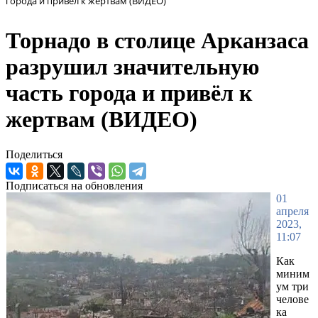
города и привёл к жертвам (ВИДЕО)
Торнадо в столице Арканзаса
разрушил значительную
часть города и привёл к
жертвам (ВИДЕО)
Поделиться
Подписаться на обновления
01
апреля
2023,
11:07
Как
миним
ум три
челове
ка