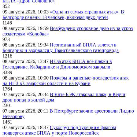
БПЛА «Дрон Солюшнс»
852
09 августа 2026, 10:03
«Одна из самых страшных атак». В
Белгороде ранены 13 человек, включая двух детей
1146
08 августа 2026, 19:59
Возбуждено уголовное дело из-за угроз
создателям «Колобка»
973
08 августа 2026, 19:34
Неопознанный БПЛА залетел в
Болгарию и взорвался у Трансбалканского газопровода
1216
08 августа 2026, 13:47
Из-за атак БПЛА все пляжи в
Геленджике, Кабардинке и Дивноморском закрыли
3389
08 августа 2026, 10:00
Пожары и раненые: последствия атак
на НПЗ в Самарской области и на Кубани
1764
07 августа 2026, 20:34
В Ялте БЭК атаковал пляж, в Керчи
дрон попал в жилой дом
2301
07 августа 2026, 20:11
В Петербурге заочно арестовали Лидию
Невзорову
1461
07 августа 2026, 18:37
Сухогруз под турецким флагом
подвергся атаке БПЛА у порта Новороссийск