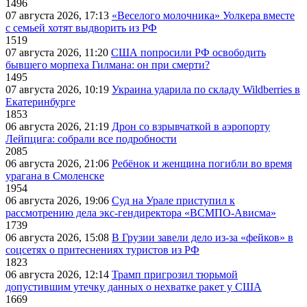
1496
07 августа 2026, 17:13
«Веселого молочника» Уолкера вместе
с семьей хотят выдворить из РФ
1519
07 августа 2026, 11:20
США попросили РФ освободить
бывшего морпеха Гилмана: он при смерти?
1495
07 августа 2026, 10:19
Украина ударила по складу Wildberries в
Екатеринбурге
1853
06 августа 2026, 21:19
Дрон со взрывчаткой в аэропорту
Лейпцига: собрали все подробности
2085
06 августа 2026, 21:06
Ребёнок и женщина погибли во время
урагана в Смоленске
1954
06 августа 2026, 19:06
Суд на Урале приступил к
рассмотрению дела экс-гендиректора «ВСМПО-Ависма»
1739
06 августа 2026, 15:08
В Грузии завели дело из-за «фейков» в
соцсетях о притеснениях туристов из РФ
1823
06 августа 2026, 12:14
Трамп пригрозил тюрьмой
допустившим утечку данных о нехватке ракет у США
1669