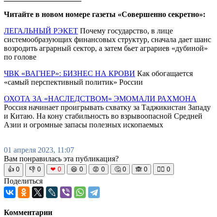
Читайте в новом номере газеты «Совершенно секретно»:
ЛЕГАЛЬНЫЙ РЭКЕТ
Почему государство, в лице
системообразующих финансовых структур, сначала дает шанс
возродить аграрный сектор, а затем бьет аграриев «дубиной»
по голове
ЧВК «ВАГНЕР»: БИЗНЕС НА КРОВИ
Как обогащается
«самый перспективный политик» России
ОХОТА ЗА «НАСЛЕДСТВОМ» ЭМОМАЛИ РАХМОНА
Россия начинает проигрывать схватку за Таджикистан Западу
и Китаю. На кону стабильность во взрывоопасной Средней
Азии и огромные запасы полезных ископаемых
01 апреля 2023, 11:07
Вам понравилась эта публикация?
👍
0
👎
0
❤
0
😆
0
😡
0
🤔
0
🙈
0
🧘‍♀️
0
Поделиться
Комментарии