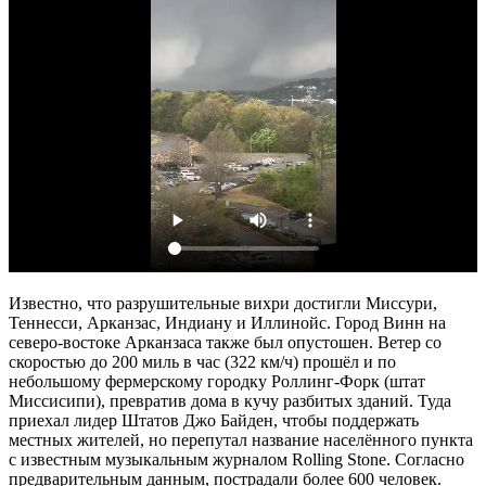
Известно, что разрушительные вихри достигли Миссури,
Теннесси, Арканзас, Индиану и Иллинойс. Город Винн на
северо-востоке Арканзаса также был опустошен. Ветер со
скоростью до 200 миль в час (322 км/ч) прошёл и по
небольшому фермерскому городку Роллинг-Форк (штат
Миссисипи), превратив дома в кучу разбитых зданий. Туда
приехал лидер Штатов Джо Байден, чтобы поддержать
местных жителей, но перепутал название населённого пункта
с известным музыкальным журналом Rolling Stone. Согласно
предварительным данным, пострадали более 600 человек.