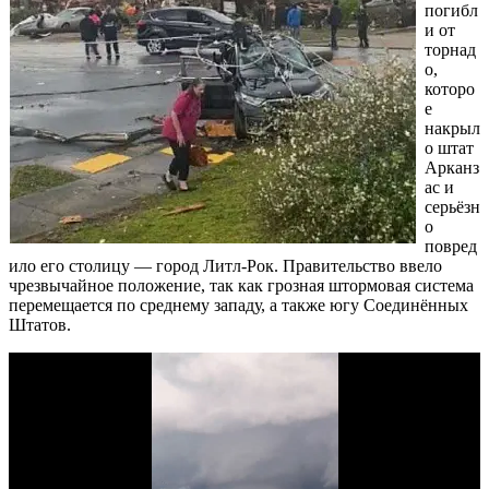
погибл
и от
торнад
о,
которо
е
накрыл
о штат
Арканз
ас и
серьёзн
о
повред
ило его столицу — город Литл-Рок. Правительство ввело
чрезвычайное положение, так как грозная штормовая система
перемещается по среднему западу, а также югу Соединённых
Штатов.