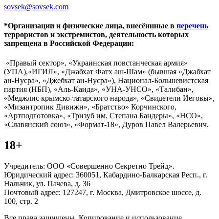
sovsek@sovsek.com
*Организации и физические лица, внесённные в
перечень
террористов и экстремистов, деятельность которых
запрещена в Российской Федерации:
«Правый сектор», «Украинская повстанческая армия»
(УПА),«ИГИЛ», «Джабхат Фатх аш-Шам» (бывшая «Джабхат
ан-Нусра», «Джебхат ан-Нусра»), Национал-Большевистская
партия (НБП), «Аль-Каида», «УНА-УНСО», «Талибан»,
«Меджлис крымско-татарского народа», «Свидетели Иеговы»,
«Мизантропик Дивижн», «Братство» Корчинского,
«Артподготовка», «Тризуб им. Степана Бандеры», «НСО»,
«Славянский союз», «Формат-18», Дуров Павел Валерьевич.
18+
Учредитель: ООО «Совершенно Секретно Трейд».
Юридический адрес: 360051, Кабардино-Балкарская Респ., г.
Нальчик, ул. Пачева, д. 36
Почтовый адрес: 127247, г. Москва, Дмитровское шоссе, д.
100, стр. 2
Все права защищены. Копирование и использование