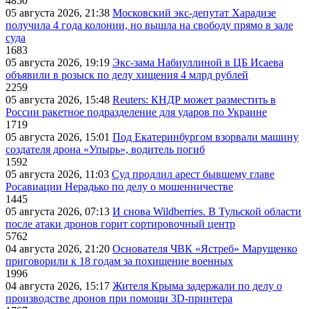
4850
05 августа 2026, 21:38
Московский экс-депутат Харадизе
получила 4 года колонии, но вышла на свободу прямо в зале
суда
1683
05 августа 2026, 19:19
Экс-зама Набиуллиной в ЦБ Исаева
объявили в розыск по делу хищения 4 млрд рублей
2259
05 августа 2026, 15:48
Reuters: КНДР может разместить в
России ракетное подразделение для ударов по Украине
1719
05 августа 2026, 15:01
Под Екатеринбургом взорвали машину
создателя дрона «Упырь», водитель погиб
1592
05 августа 2026, 11:03
Суд продлил арест бывшему главе
Росавиации Нерадько по делу о мошенничестве
1445
05 августа 2026, 07:13
И снова Wildberries. В Тульской области
после атаки дронов горит сортировочный центр
5762
04 августа 2026, 21:20
Основателя ЧВК «Ястреб» Марущенко
приговорили к 18 годам за похищение военных
1996
04 августа 2026, 15:17
Жителя Крыма задержали по делу о
производстве дронов при помощи 3D‑принтера