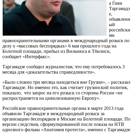
а Гиви
Таргамадз
е,
объявленн
ый
российски
ми
правоохранительными органами в международный розыск по
делу о «массовых беспорядках» 6 мая прошлого года на
Болотной площади, прибыл из Вильнюса в Тбилиси,
сообщает «Интерфакс».
Таргамадзе сообщил журналистам, что ему потребовалось 3
месяца для «доказательства справедливости».
«Было сложно три месяца находиться вне Грузии», – рассказал
Таргамадзе. Но именно это, как считает грузинский политик,
показало, что запрос на его розыск со стороны России «не
распространяется на цивилизованную Европу».
Российские правоохранительные органы в марте 2013 года
объявили Таргамадзе в международный розыск за
организацию беспорядков в Москве на Болотной площади. По
версии следствия, сформулированной после показа на НТВ
одиозного фильма «Анатомия протеста», именно с Таргамадзе