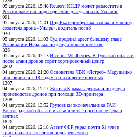
1288
05 августа 2026, 15:48
Reuters: КНДР может разместить в
России ракетное подразделение для ударов по Украине
991
05 августа 2026, 15:01
Под Екатеринбургом взорвали машину
создателя дрона «Упырь», водитель погиб
930
05 августа 2026, 11:03
Суд продлил арест бывшему главе
Росавиации Нерадько по делу о мошенничестве
826
05 августа 2026, 07:13
И снова Wildberries. В Тульской области
после атаки дронов горит сортировочный центр
4892
04 августа 2026, 21:20
Основателя ЧВК «Ястреб» Марущенко
приговорили к 18 годам за похищение военных
1307
04 августа 2026, 15:17
Жителя Крыма задержали по делу о
производстве дронов при помощи 3D‑принтера
1208
04 августа 2026, 13:52
Грузовики экс-начальника ГАИ
Волгоградской области выставили на торги после дела о
взятках
1826
04 августа 2026, 12:18
Агент ФБР украл почти $1 млн в
криптовалюте со счетов подозреваемого