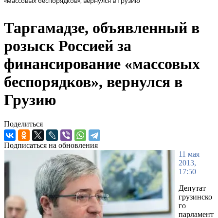
«массовых беспорядков», вернулся в Грузию
Таргамадзе, объявленный в
розыск Россией за
финансирование «массовых
беспорядков», вернулся в
Грузию
Поделиться
Подписаться на обновления
11 мая
2013,
17:50
Депутат
грузинско
го
парламент