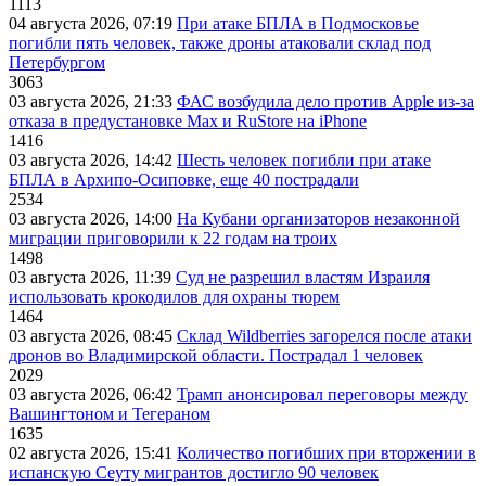
1113
04 августа 2026, 07:19
При атаке БПЛА в Подмосковье
погибли пять человек, также дроны атаковали склад под
Петербургом
3063
03 августа 2026, 21:33
ФАС возбудила дело против Apple из-за
отказа в предустановке Max и RuStore на iPhone
1416
03 августа 2026, 14:42
Шесть человек погибли при атаке
БПЛА в Архипо-Осиповке, еще 40 пострадали
2534
03 августа 2026, 14:00
На Кубани организаторов незаконной
миграции приговорили к 22 годам на троих
1498
03 августа 2026, 11:39
Суд не разрешил властям Израиля
использовать крокодилов для охраны тюрем
1464
03 августа 2026, 08:45
Склад Wildberries загорелся после атаки
дронов во Владимирской области. Пострадал 1 человек
2029
03 августа 2026, 06:42
Трамп анонсировал переговоры между
Вашингтоном и Тегераном
1635
02 августа 2026, 15:41
Количество погибших при вторжении в
испанскую Сеуту мигрантов достигло 90 человек