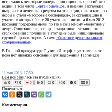
встречались некоторые лидеры оппозиционных российских
акций, в том числе
Сергей Удальцов
, и именно Таргамадзе
выдавал им денежные средства на эти акции, пиком которых
якобы и стали «массобвые беспорядки», за организацию и
участие в которых более 20 участников митинга 6 мая 2012
проходят подозреваемыми по так называемому «болотному
делу». Оппозиционеры и правозащитники считают, что
столкновения с полицией в этот день были инициированы
группой провокаторов. А само
«болотное дело» называют
сфабрикованным
.
В Главной прокуратуре Грузии «Интерфаксу» заявили, что
пока нет никаких оснований для задержания Таргамадзе.
11 мая 2013, 17:50
Вам понравилась эта публикация?
👍
0
👎
0
❤
0
😆
0
😡
0
🤔
0
🙈
0
🧘‍♀️
0
Поделиться
Комментарии