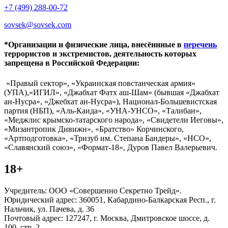
+7 (499) 288-00-72
sovsek@sovsek.com
*Организации и физические лица, внесённные в
перечень
террористов и экстремистов, деятельность которых
запрещена в Российской Федерации:
«Правый сектор», «Украинская повстанческая армия»
(УПА),«ИГИЛ», «Джабхат Фатх аш-Шам» (бывшая «Джабхат
ан-Нусра», «Джебхат ан-Нусра»), Национал-Большевистская
партия (НБП), «Аль-Каида», «УНА-УНСО», «Талибан»,
«Меджлис крымско-татарского народа», «Свидетели Иеговы»,
«Мизантропик Дивижн», «Братство» Корчинского,
«Артподготовка», «Тризуб им. Степана Бандеры», «НСО»,
«Славянский союз», «Формат-18», Дуров Павел Валерьевич.
18+
Учредитель: ООО «Совершенно Секретно Трейд».
Юридический адрес: 360051, Кабардино-Балкарская Респ., г.
Нальчик, ул. Пачева, д. 36
Почтовый адрес: 127247, г. Москва, Дмитровское шоссе, д.
100, стр. 2