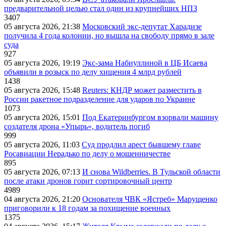
предварительной целью стал один из крупнейших НПЗ
3407
05 августа 2026, 21:38
Московский экс-депутат Харадизе
получила 4 года колонии, но вышла на свободу прямо в зале
суда
927
05 августа 2026, 19:19
Экс-зама Набиуллиной в ЦБ Исаева
объявили в розыск по делу хищения 4 млрд рублей
1438
05 августа 2026, 15:48
Reuters: КНДР может разместить в
России ракетное подразделение для ударов по Украине
1073
05 августа 2026, 15:01
Под Екатеринбургом взорвали машину
создателя дрона «Упырь», водитель погиб
999
05 августа 2026, 11:03
Суд продлил арест бывшему главе
Росавиации Нерадько по делу о мошенничестве
895
05 августа 2026, 07:13
И снова Wildberries. В Тульской области
после атаки дронов горит сортировочный центр
4989
04 августа 2026, 21:20
Основателя ЧВК «Ястреб» Марущенко
приговорили к 18 годам за похищение военных
1375