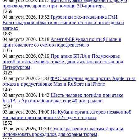
04 августа 2026, 15:17
Жителя Крыма задержали по делу о
производстве дронов при помощи 3D‑принтера
1269
04 августа 2026, 13:52
Грузовики экс-начальника ГАИ
Волгоградской области выставили на торги после дела о
взятках
1887
04 августа 2026, 12:18
Агент ФБР украл почти $1 млн в
криптовалюте со счетов подозреваемого
1165
04 августа 2026, 07:19
При атаке БПЛА в Подмосковье
погибли пять человек, также дроны атаковали склад под
Петербургом
3123
03 августа 2026, 21:33
ФАС возбудила дело против Apple из-за
отказа в предустановке Max и RuStore на iPhone
1467
03 августа 2026, 14:42
Шесть человек погибли при атаке
БПЛА в Архипо-Осиповке, еще 40 пострадали
2591
03 августа 2026, 14:00
На Кубани организаторов незаконной
миграции приговорили к 22 годам на троих
1552
03 августа 2026, 11:39
Суд не разрешил властям Израиля
использовать крокодилов для охраны тюрем