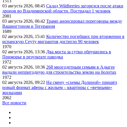
1513
03 августа 2026, 08:45
Склад Wildberries загорелся после атаки
дронов во Владимирской области. Пострадал 1 человек
2081
03 августа 2026, 06:42
Трамп анонсировал переговоры между
Вашингтоном и Тегераном
1689
02 августа 2026, 15:41
Количество погибших при вторжении в
испанскую Сеуту мигрантов достигло 90 человек
1970
02 августа 2026, 13:36
Два моста за сутки обрушились в
Приморье в результате паводка
1972
02 августа 2026, 10:36
268 многодетным семьям в Адыгее
выдали непригодную для строительства землю на болотах
1972
02 августа 2026, 09:22
На смену «схемы Долиной» пришёл
новый формат аферы с жильем – квартиры с «вечными»
жильцами
2062
Все новости