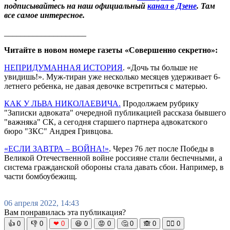
подписывайтесь на наш официальный
канал в Дзене
. Там
все самое интересное.
____________________
Читайте в новом номере газеты «Совершенно секретно»:
НЕПРИДУМАННАЯ ИСТОРИЯ
. «Дочь ты больше не
увидишь!». Муж-тиран уже несколько месяцев удерживает 6-
летнего ребенка, не давая девочке встретиться с матерью.
КАК У ЛЬВА НИКОЛАЕВИЧА.
Продолжаем рубрику
"Записки адвоката" очередной публикацией рассказа бывшего
"важняка" СК, а сегодня старшего партнера адвокатского
бюро "ЗКС" Андрея Гривцова.
«ЕСЛИ ЗАВТРА – ВОЙНА!»
. Через 76 лет после Победы в
Великой Отечественной войне россияне стали беспечными, а
система гражданской обороны стала давать сбои. Например, в
части бомбоубежищ.
06 апреля 2022, 14:43
Вам понравилась эта публикация?
👍
0
👎
0
❤
0
😆
0
😡
0
🤔
0
🙈
0
🧘‍♀️
0