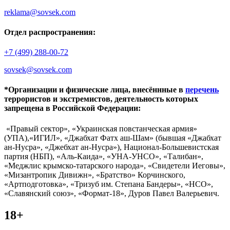
reklama@sovsek.com
Отдел распространения:
+7 (499) 288-00-72
sovsek@sovsek.com
*Организации и физические лица, внесённные в
перечень
террористов и экстремистов, деятельность которых
запрещена в Российской Федерации:
«Правый сектор», «Украинская повстанческая армия»
(УПА),«ИГИЛ», «Джабхат Фатх аш-Шам» (бывшая «Джабхат
ан-Нусра», «Джебхат ан-Нусра»), Национал-Большевистская
партия (НБП), «Аль-Каида», «УНА-УНСО», «Талибан»,
«Меджлис крымско-татарского народа», «Свидетели Иеговы»,
«Мизантропик Дивижн», «Братство» Корчинского,
«Артподготовка», «Тризуб им. Степана Бандеры», «НСО»,
«Славянский союз», «Формат-18», Дуров Павел Валерьевич.
18+