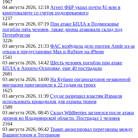
1967
04 августа 2026, 12:18
Агент ФБР украл почти $1 млн в
криптовалюте со счетов подозреваемого
1237
04 августа 2026, 07:19
При атаке БПЛА в Подмосковье
погибли пять человек, также дроны атаковали склад под
Петербургом
3226
03 августа 2026, 21:33
ФАС возбудила дело против Apple из-за
отказа в предустановке Max и RuStore на iPhone
1541
03 августа 2026, 14:42
Шесть человек погибли при атаке
БПЛА в Архипо-Осиповке, еще 40 пострадали
2681
03 августа 2026, 14:00
На Кубани организаторов незаконной
миграции приговорили к 22 годам на троих
1625
03 августа 2026, 11:39
Суд не разрешил властям Израиля
использовать крокодилов для охраны тюрем
1589
03 августа 2026, 08:45
Склад Wildberries загорелся после атаки
дронов во Владимирской области. Пострадал 1 человек
2164
03 августа 2026, 06:42
Трамп анонсировал переговоры между
Вашингтоном и Тегераном