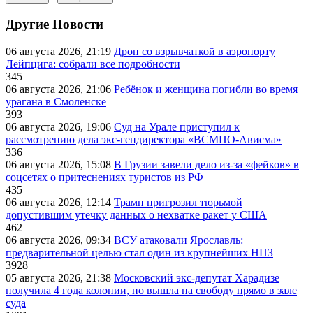
Другие Новости
06 августа 2026, 21:19
Дрон со взрывчаткой в аэропорту
Лейпцига: собрали все подробности
345
06 августа 2026, 21:06
Ребёнок и женщина погибли во время
урагана в Смоленске
393
06 августа 2026, 19:06
Суд на Урале приступил к
рассмотрению дела экс-гендиректора «ВСМПО-Ависма»
336
06 августа 2026, 15:08
В Грузии завели дело из-за «фейков» в
соцсетях о притеснениях туристов из РФ
435
06 августа 2026, 12:14
Трамп пригрозил тюрьмой
допустившим утечку данных о нехватке ракет у США
462
06 августа 2026, 09:34
ВСУ атаковали Ярославль:
предварительной целью стал один из крупнейших НПЗ
3928
05 августа 2026, 21:38
Московский экс-депутат Харадизе
получила 4 года колонии, но вышла на свободу прямо в зале
суда