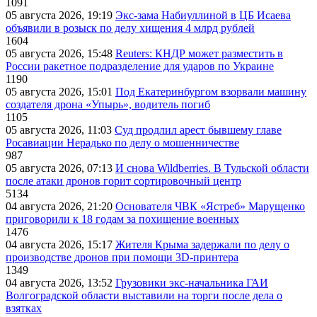
1091
05 августа 2026, 19:19
Экс-зама Набиуллиной в ЦБ Исаева
объявили в розыск по делу хищения 4 млрд рублей
1604
05 августа 2026, 15:48
Reuters: КНДР может разместить в
России ракетное подразделение для ударов по Украине
1190
05 августа 2026, 15:01
Под Екатеринбургом взорвали машину
создателя дрона «Упырь», водитель погиб
1105
05 августа 2026, 11:03
Суд продлил арест бывшему главе
Росавиации Нерадько по делу о мошенничестве
987
05 августа 2026, 07:13
И снова Wildberries. В Тульской области
после атаки дронов горит сортировочный центр
5134
04 августа 2026, 21:20
Основателя ЧВК «Ястреб» Марущенко
приговорили к 18 годам за похищение военных
1476
04 августа 2026, 15:17
Жителя Крыма задержали по делу о
производстве дронов при помощи 3D‑принтера
1349
04 августа 2026, 13:52
Грузовики экс-начальника ГАИ
Волгоградской области выставили на торги после дела о
взятках