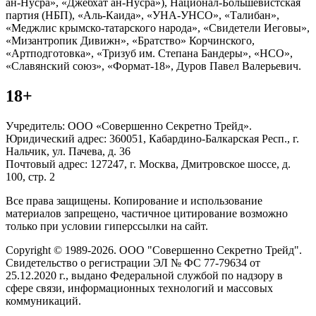
ан-Нусра», «Джебхат ан-Нусра»), Национал-Большевистская
партия (НБП), «Аль-Каида», «УНА-УНСО», «Талибан»,
«Меджлис крымско-татарского народа», «Свидетели Иеговы»,
«Мизантропик Дивижн», «Братство» Корчинского,
«Артподготовка», «Тризуб им. Степана Бандеры», «НСО»,
«Славянский союз», «Формат-18», Дуров Павел Валерьевич.
18+
Учредитель: ООО «Совершенно Секретно Трейд».
Юридический адрес: 360051, Кабардино-Балкарская Респ., г.
Нальчик, ул. Пачева, д. 36
Почтовый адрес: 127247, г. Москва, Дмитровское шоссе, д.
100, стр. 2
Все права защищены. Копирование и использование
материалов запрещено, частичное цитирование возможно
только при условии гиперссылки на сайт.
Copyright © 1989-2026. ООО "Совершенно Секретно Трейд".
Свидетельство о регистрации ЭЛ № ФС 77-79634 от
25.12.2020 г., выдано Федеральной службой по надзору в
сфере связи, информационных технологий и массовых
коммуникаций.