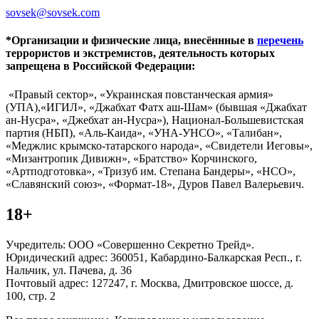
sovsek@sovsek.com
*Организации и физические лица, внесённные в
перечень
террористов и экстремистов, деятельность которых
запрещена в Российской Федерации:
«Правый сектор», «Украинская повстанческая армия»
(УПА),«ИГИЛ», «Джабхат Фатх аш-Шам» (бывшая «Джабхат
ан-Нусра», «Джебхат ан-Нусра»), Национал-Большевистская
партия (НБП), «Аль-Каида», «УНА-УНСО», «Талибан»,
«Меджлис крымско-татарского народа», «Свидетели Иеговы»,
«Мизантропик Дивижн», «Братство» Корчинского,
«Артподготовка», «Тризуб им. Степана Бандеры», «НСО»,
«Славянский союз», «Формат-18», Дуров Павел Валерьевич.
18+
Учредитель: ООО «Совершенно Секретно Трейд».
Юридический адрес: 360051, Кабардино-Балкарская Респ., г.
Нальчик, ул. Пачева, д. 36
Почтовый адрес: 127247, г. Москва, Дмитровское шоссе, д.
100, стр. 2