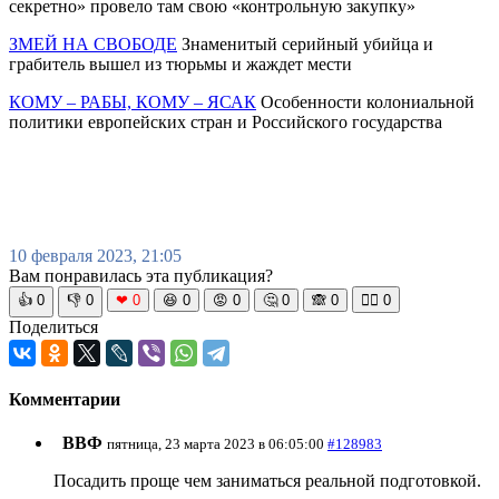
секретно» провело там свою «контрольную закупку»
ЗМЕЙ НА СВОБОДЕ
Знаменитый серийный убийца и
грабитель вышел из тюрьмы и жаждет мести
КОМУ – РАБЫ, КОМУ – ЯСАК
Особенности колониальной
политики европейских стран и Российского государства
10 февраля 2023, 21:05
Вам понравилась эта публикация?
👍
0
👎
0
❤
0
😆
0
😡
0
🤔
0
🙈
0
🧘‍♀️
0
Поделиться
Комментарии
ВВФ
пятница, 23 марта 2023 в 06:05:00
#128983
Посадить проще чем заниматься реальной подготовкой.