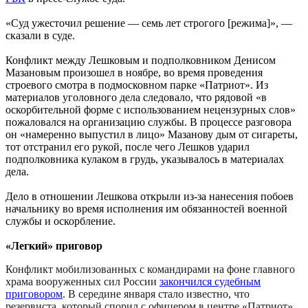
«Суд ужесточил решение — семь лет строгого [режима]», —
сказали в суде.
Конфликт между Лешковым и подполковником Денисом
Мазановым произошел в ноябре, во время проведения
строевого смотра в подмосковном парке «Патриот». Из
материалов уголовного дела следовало, что рядовой «в
оскорбительной форме с использованием нецензурных слов»
пожаловался на организацию службы. В процессе разговора
он «намеренно выпустил в лицо» Мазанову дым от сигареты,
тот отстранил его рукой, после чего Лешков ударил
подполковника кулаком в грудь, указывалось в материалах
дела.
Дело в отношении Лешкова открыли из-за нанесения побоев
начальнику во время исполнения им обязанностей военной
службы и оскорбление.
«Легкий» приговор
Конфликт мобилизованных с командирами на фоне главного
храма вооруженных сил России
закончился судебным
приговором
. В середине января стало известно, что
резервиста, который спорил с офицером в центре «Патриот»,