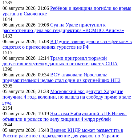
1785
06 августа 2026, 21:06
Ребёнок и женщина погибли во время
урагана в Смоленске
1644
06 августа 2026, 19:06
Суд на Урале приступил к
рассмотрению дела экс-гендиректора «ВСМПО-Ависма»
1433
06 августа 2026, 15:08
В Грузии завели дело из-за «фейков» в
соцсетях о притеснениях туристов из РФ
1515
06 августа 2026, 12:14
Трамп пригрозил тюрьмой
допустившим утечку данных о нехватке ракет у США
1390
06 августа 2026, 09:34
ВСУ атаковали Ярославль:
предварительной целью стал один из крупнейших НПЗ
5395
05 августа 2026, 21:38
Московский экс-депутат Харадизе
получила 4 года колонии, но вышла на свободу прямо в зале
суда
2154
05 августа 2026, 19:19
Экс-зама Набиуллиной в ЦБ Исаева
объявили в розыск по делу хищения 4 млрд рублей
2844
05 августа 2026, 15:48
Reuters: КНДР может разместить в
России ракетное подразделение для ударов по Украине