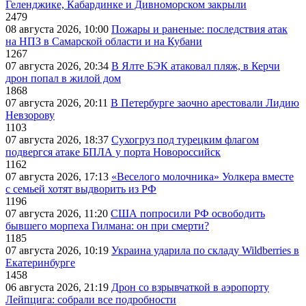
Геленджике, Кабардинке и Дивноморском закрыли
2479
08 августа 2026, 10:00
Пожары и раненые: последствия атак
на НПЗ в Самарской области и на Кубани
1267
07 августа 2026, 20:34
В Ялте БЭК атаковал пляж, в Керчи
дрон попал в жилой дом
1868
07 августа 2026, 20:11
В Петербурге заочно арестовали Лидию
Невзорову
1103
07 августа 2026, 18:37
Сухогруз под турецким флагом
подвергся атаке БПЛА у порта Новороссийск
1162
07 августа 2026, 17:13
«Веселого молочника» Уолкера вместе
с семьей хотят выдворить из РФ
1196
07 августа 2026, 11:20
США попросили РФ освободить
бывшего морпеха Гилмана: он при смерти?
1185
07 августа 2026, 10:19
Украина ударила по складу Wildberries в
Екатеринбурге
1458
06 августа 2026, 21:19
Дрон со взрывчаткой в аэропорту
Лейпцига: собрали все подробности