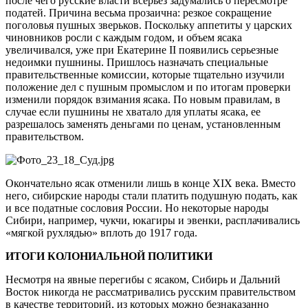
после чего русские власти всерьез задумались о пересмотре
податей. Причина весьма прозаична: резкое сокращение
поголовья пушных зверьков. Поскольку аппетиты у царских
чиновников росли с каждым годом, и объем ясака
увеличивался, уже при Екатерине II появились серьезные
недоимки пушнины. Пришлось назначать специальные
правительственные комиссии, которые тщательно изучили
положение дел с пушным промыслом и по итогам проверки
изменили порядок взимания ясака. По новым правилам, в
случае если пушнины не хватало для уплаты ясака, ее
разрешалось заменять деньгами по ценам, установленным
правительством.
Окончательно ясак отменили лишь в конце XIX века. Вместо
него, сибирские народы стали платить подушную подать, как
и все податные сословия России. Но некоторые народы
Сибири, например, чукчи, юкагиры и эвенки, расплачивались
«мягкой рухлядью» вплоть до 1917 года.
ИТОГИ КОЛОНИАЛЬНОЙ ПОЛИТИКИ
Несмотря на явные перегибы с ясаком, Сибирь и Дальний
Восток никогда не рассматривались русским правительством
в качестве территорий, из которых можно безнаказанно