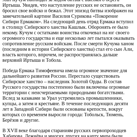
Иртыша. Увидев, что наступление русских не остановить, он
бросил свое войско и бежал. Этот эпизод битвы изображен на
замечательной картине Василия Сурикова «Покорение
Сибири Ермаком». На следующий день отряд Ермака вступил
в столицу Сибирского ханства Кашлык. Оборонять ее было
некому. Кучум с остатками воинства откочевал на юг своего
огромного государства и еще несколько лет пытался оказывать
сопротивление русским войскам. После смерти Кучума ханом
(последним в истории Сибирского ханства) стал его сын Али,
власть которого, впрочем, не распространялась дальше
верховий Иртыша и Тобола.
Победа Ермака Тимофеевича имела огромное значение для
дальнейшего развития России. Перестало существовать
Сибирское ханство – наследник Золотой Орды. В состав
Русского государства постепенно были включены огромные
территории с неисчерпаемыми природными богатствами.
Вслед за казаками за Урал устремились промышленники,
купцы, а затем и крестьяне. В течение последующих десяти
лет в Западной Сибири были основаны крепости, вокруг
которых со временем выросли города: Тобольск, Тюмень,
Берёзов и другие.
В XVII веке благодаря стараниям русских первопроходцев
Хабарова, Дежнёва и многих других на карту мира были