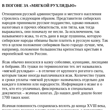
В ПОГОНЕ ЗА «МЯГКОЙ РУХЛЯДЬЮ»
Отношения русской администрации и местного населения
строились следующим образом. Представители сибирских
народов принимали русское подданство, однако никаких
налоговых и прочих обязательств, или тягла, как тогда
выражались, они поначалу не несли. За исключением, так
называемого ясака, то есть дани в виде пушнины, которую
сибирские народы обязаны были платить в русскую казну. Так
что в целом положение сибиряков было гораздо лучше, чем,
например, положение большинства крепостных крестьян в
европейской части России.
Ясак обычно вносился в казну соболями, куницами, лисицами
и бобрами. Их тушки по терминологии тех лет назывались
«мягкой рухлядью» – в отличие от крупного рогатого скота,
которым также иногда выплачивался ясак. Количество тушек
и сроки уплаты «мягкой рухляди» назначались отдельно для
каждого племени или народности. Информация о ясаке и о
тех, кто его уплачивал, фиксировалась в специальных
документах – ясачных книгах. До наших дней дошли более
1700 таких книг.
Ясачная повинность сохранялась вплоть до конца XVIII века,