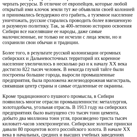
черпать ресурсы. В отличие от европейцев, которые любой
открытый ими клочок земли тут же объявляли своей колонией
и принимались безудержно его грабить, а туземное население
уничтожать, русские старались проводить более взвешенную
и разумную политику. Так, за 400-летнюю историю освоения
Сибири все населявшие ее народы, даже самые
малочисленные, не только не исчезли с лица земли, но и
сохранили свои обычаи и традиции.
Более того, в результате русской колонизации огромных
сибирских и Дальневосточных территорий их коренное
население увеличилось в несколько раз и к началу XX века
достигло 822 тысяч человек. В некогда глухой тайге были
построены большие города, выросли промышленные
предприятия, была проложена железнодорожная магистраль,
связавшая центр страны и самые отдаленные ее окраины.
Кроме традиционного пушного промысла, в Сибири
появились многие отрасли промышленности: металлургия,
золотодобыча, угольная отрасль. В 1913 году на сибирских
предприятиях было выпущено сто тысяч тонн цемента,
добыто два миллиона тонн угля, произведено триста тысяч
киловатт-часов электроэнергии. Сибирские золотые прииски
давали 80 процентов всего российского золота. В начале XX
века в начальных, средних и высших учебных заведениях