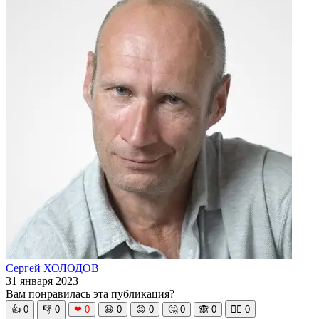
Сергей ХОЛОДОВ
31 января 2023
Вам понравилась эта публикация?
👍
0
👎
0
❤
0
😆
0
😡
0
🤔
0
🙈
0
🧘‍♀️
0