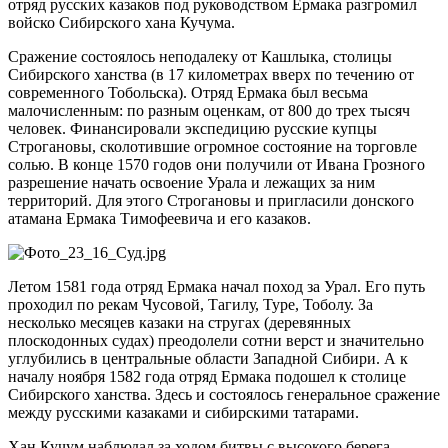
отряд русских казаков под руководством Ермака разгромил
войско Сибирского хана Кучума.
Сражение состоялось неподалеку от Кашлыка, столицы
Сибирского ханства (в 17 километрах вверх по течению от
современного Тобольска). Отряд Ермака был весьма
малочисленным: по разным оценкам, от 800 до трех тысяч
человек. Финансировали экспедицию русские купцы
Строгановы, сколотившие огромное состояние на торговле
солью. В конце 1570 годов они получили от Ивана Грозного
разрешение начать освоение Урала и лежащих за ним
территорий. Для этого Строгановы и пригласили донского
атамана Ермака Тимофеевича и его казаков.
Летом 1581 года отряд Ермака начал поход за Урал. Его путь
проходил по рекам Чусовой, Тагилу, Туре, Тоболу. За
несколько месяцев казаки на стругах (деревянных
плоскодонных судах) преодолели сотни верст и значительно
углубились в центральные области Западной Сибири. А к
началу ноября 1582 года отряд Ермака подошел к столице
Сибирского ханства. Здесь и состоялось генеральное сражение
между русскими казаками и сибирскими татарами.
Хан Кучум наблюдал за ходом битвы с высокого берега