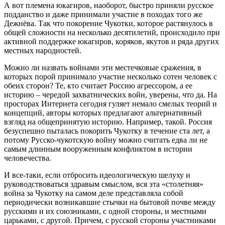
А вот племена юкагиров, наоборот, быстро приняли русское
подданство и даже принимали участие в походах того же
Дежнёва. Так что покорение Чукотки, которое растянулось в
общей сложности на несколько десятилетий, происходило при
активной поддержке юкагиров, коряков, якутов и ряда других
местных народностей.
Можно ли назвать войнами эти местечковые сражения, в
которых порой принимало участие несколько сотен человек с
обеих сторон? Те, кто считает Россию агрессором, а ее
историю – чередой захватнических войн, уверены, что да. На
просторах Интернета сегодня гуляет немало смелых теорий и
концепций, авторы которых предлагают альтернативный
взгляд на общепринятую историю. Например, такой. Россия
безуспешно пыталась покорить Чукотку в течение ста лет, а
потому Русско-чукотскую войну можно считать едва ли не
самым длинным вооруженным конфликтом в истории
человечества.
И все-таки, если отбросить идеологическую шелуху и
руководствоваться здравым смыслом, вся эта «столетняя»
война за Чукотку на самом деле представляла собой
периодически возникавшие стычки на бытовой почве между
русскими и их союзниками, с одной стороны, и местными
царьками, с другой. Причем, с русской стороны участниками