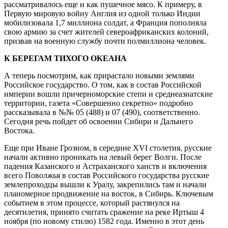
рассматривалось еще и как пушечное мясо. К примеру, в
Первую мировую войну Англия из одной только Индии
мобилизовала 1,7 миллиона солдат, а Франция пополняла
свою армию за счет жителей североафриканских колоний,
призвав на военную службу почти полмиллиона человек.
К БЕРЕГАМ ТИХОГО ОКЕАНА
А теперь посмотрим, как прирастало новыми землями
Российское государство. О том, как в состав Российской
империи вошли причерноморские степи и среднеазиатские
территории, газета «Совершенно секретно» подробно
рассказывала в №№ 05 (488) и 07 (490), соответственно.
Сегодня речь пойдет об освоении Сибири и Дальнего
Востока.
Еще при Иване Грозном, в середине XVI столетия, русские
начали активно проникать на левый берег Волги. После
падения Казанского и Астраханского ханств и включения
всего Поволжья в состав Российского государства русские
землепроходцы вышли к Уралу, закрепились там и начали
планомерное продвижение на восток, в Сибирь. Ключевым
событием в этом процессе, который растянулся на
десятилетия, принято считать сражение на реке Иртыш 4
ноября (по новому стилю) 1582 года. Именно в этот день