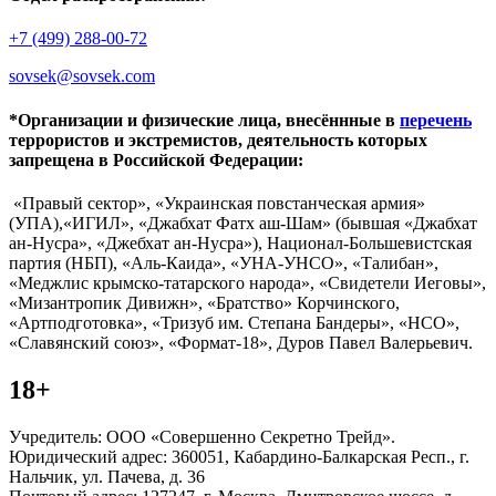
+7 (499) 288-00-72
sovsek@sovsek.com
*Организации и физические лица, внесённные в
перечень
террористов и экстремистов, деятельность которых
запрещена в Российской Федерации:
«Правый сектор», «Украинская повстанческая армия»
(УПА),«ИГИЛ», «Джабхат Фатх аш-Шам» (бывшая «Джабхат
ан-Нусра», «Джебхат ан-Нусра»), Национал-Большевистская
партия (НБП), «Аль-Каида», «УНА-УНСО», «Талибан»,
«Меджлис крымско-татарского народа», «Свидетели Иеговы»,
«Мизантропик Дивижн», «Братство» Корчинского,
«Артподготовка», «Тризуб им. Степана Бандеры», «НСО»,
«Славянский союз», «Формат-18», Дуров Павел Валерьевич.
18+
Учредитель: ООО «Совершенно Секретно Трейд».
Юридический адрес: 360051, Кабардино-Балкарская Респ., г.
Нальчик, ул. Пачева, д. 36