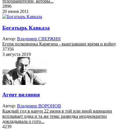
телохранителей, которы...
2896
20 июня 2011
Богатырь Кавказа
Автор:
Владимир СВЕРЖИН
Егеря полковника Карягина - выигравшие время и войну
37356
3 августа 2019
Агент виляния
Автор:
Владимир ВОРОНОВ
Каждый год в канун 22 июня в той или иной вариации
всплывает одна и та же тема: разведка неоднократно
докладывала о гото...
4239