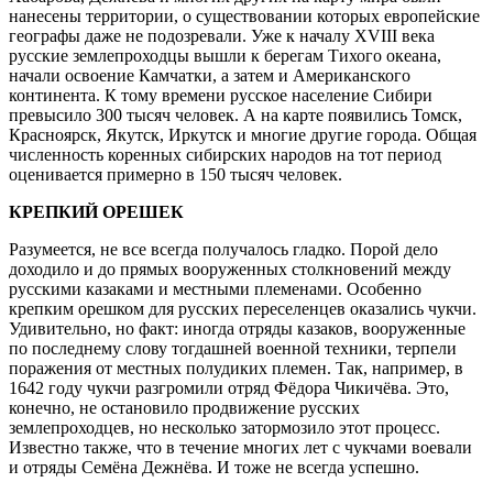
нанесены территории, о существовании которых европейские
географы даже не подозревали. Уже к началу XVIII века
русские землепроходцы вышли к берегам Тихого океана,
начали освоение Камчатки, а затем и Американского
континента. К тому времени русское население Сибири
превысило 300 тысяч человек. А на карте появились Томск,
Красноярск, Якутск, Иркутск и многие другие города. Общая
численность коренных сибирских народов на тот период
оценивается примерно в 150 тысяч человек.
КРЕПКИЙ ОРЕШЕК
Разумеется, не все всегда получалось гладко. Порой дело
доходило и до прямых вооруженных столкновений между
русскими казаками и местными племенами. Особенно
крепким орешком для русских переселенцев оказались чукчи.
Удивительно, но факт: иногда отряды казаков, вооруженные
по последнему слову тогдашней военной техники, терпели
поражения от местных полудиких племен. Так, например, в
1642 году чукчи разгромили отряд Фёдора Чикичёва. Это,
конечно, не остановило продвижение русских
землепроходцев, но несколько затормозило этот процесс.
Известно также, что в течение многих лет с чукчами воевали
и отряды Семёна Дежнёва. И тоже не всегда успешно.