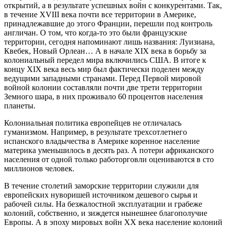
открытий, а в результате успешных войн с конкурентами. Так,
в течение XVIII века почти все территории в Америке,
принадлежавшие до этого Франции, перешли под контроль
англичан. О том, что когда-то это были французские
территории, сегодня напоминают лишь названия: Луизиана,
Квебек, Новый Орлеан… А в начале XIX века в борьбу за
колониальный передел мира включились США. В итоге к
концу XIX века весь мир был фактически поделен между
ведущими западными странами. Перед Первой мировой
войной колонии составляли почти две трети территории
Земного шара, в них проживало 60 процентов населения
планеты.
Колониальная политика европейцев не отличалась
гуманизмом. Например, в результате трехсотлетнего
испанского владычества в Америке коренное население
материка уменьшилось в десять раз. А потери африканского
населения от одной только работорговли оцениваются в сто
миллионов человек.
В течение столетий заморские территории служили для
европейских нуворишей источником дешевого сырья и
рабочей силы. На безжалостной эксплуатации и грабеже
колоний, собственно, и зиждется нынешнее благополучие
Европы. А в эпоху мировых войн XX века население колоний