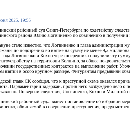
юня 2025, 19:55
инский районный суд Санкт-Петербурга по ходатайству следств
инского района Юлию Логвиненко по обвинению в получении вз
нуне стало известно, что Логвиненко и глава администрации 
ржаны по подозрению во взятке на сумму не менее 9,2 миллиона 
 года Логвиненко и Кохно через посредника получили эту сумм
лагоустройству на территории Колпино, за общее покровительст
ючении государственных контрактов на выполнение работ. Угол
м взятки в особо крупном размере. Фигурантам предъявили обв
дской главк СК сообщал, что к преступной схеме оказался прича
та. Парламентарий задержан, против него возбуждено дело о п
ъявлено. По версии следствия, Логвиненко, Кохно и Милютой п
пинский районный суд... вынес постановление об избрании ме
иненко, обвиняемой в совершении преступления, предусмотренн