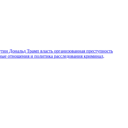
утин
Дональд Трамп
власть
организованная преступность
ные отношения и политика
расследования
криминал,