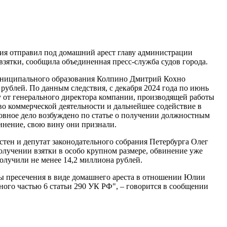
ия отправил под домашний арест главу администрации
ятки, сообщила объединенная пресс-служба судов города.
муниципального образования Колпино Дмитрий Кохно
рублей. По данным следствия, с декабря 2024 года по июнь
у от генерального директора компании, производящей работы
во коммерческой деятельности и дальнейшее содействие в
овное дело возбуждено по статье о получении должностным
инение, свою вину они признали.
стен и депутат законодательного собрания Петербурга Олег
олучении взятки в особо крупном размере, обвинение уже
олучили не менее 14,2 миллиона рублей.
ры пресечения в виде домашнего ареста в отношении Юлии
ого частью 6 статьи 290 УК РФ", – говорится в сообщении