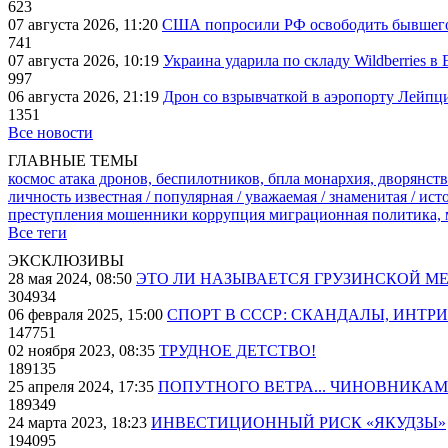
623
07 августа 2026, 11:20
США попросили РФ освободить бывшего 
741
07 августа 2026, 10:19
Украина ударила по складу Wildberries в
997
06 августа 2026, 21:19
Дрон со взрывчаткой в аэропорту Лейпци
1351
Все новости
ГЛАВНЫЕ ТЕМЫ
космос
атака дронов, беспилотников, бпла
монархия, дворянств
личность известная / популярная / уважаемая / знаменитая / ис
преступления
мошенники
коррупция
миграционная политика,
Все теги
ЭКСКЛЮЗИВЫ
28 мая 2024, 08:50
ЭТО ЛИ НАЗЫВАЕТСЯ ГРУЗИНСКОЙ М
304934
06 февраля 2025, 15:00
СПОРТ В СССР: СКАНДАЛЫ, ИНТР
147751
02 ноября 2023, 08:35
ТРУДНОЕ ДЕТСТВО!
189135
25 апреля 2024, 17:35
ПОПУТНОГО ВЕТРА... ЧИНОВНИКАМ
189349
24 марта 2023, 18:23
ИНВЕСТИЦИОННЫЙ РИСК «ЯКУДЗЫ»
194095