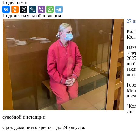
Поделиться
Подписаться на обновления
27 и
Колп
Колп
Нака
заде
2025
по б
закл
лицо
Горо
Милю
пред
"Кол
Логв
судебной инстанции.
Срок домашнего ареста – до 24 августа.