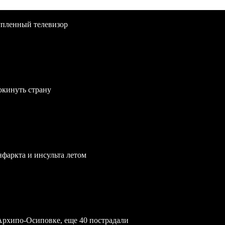
упленный телевизор
окинуть страну
нфаркта и инсульта летом
Архипо-Осиповке, еще 40 пострадали