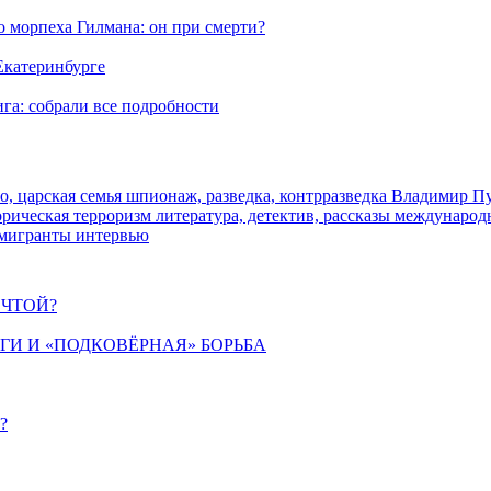
морпеха Гилмана: он при смерти?
 Екатеринбурге
га: собрали все подробности
о, царская семья
шпионаж, разведка, контрразведка
Владимир П
торическая
терроризм
литература, детектив, рассказы
международ
 мигранты
интервью
ЕЧТОЙ?
ИГИ И «ПОДКОВЁРНАЯ» БОРЬБА
?