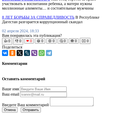
участвовать в воспитании ребенка, а матери нужны
миллионные алименты… и состоятельные мужчины
8 ЛЕТ БОРЬБЫ ЗА СПРАВЕДЛИВОСТЬ
В Республике
Дагестан разгорается коррупционный скандал
02 апреля 2024, 18:33
Вам понравилась эта публикация?
👍
0
👎
0
❤
0
😆
0
😡
0
🤔
0
🙈
0
🧘‍♀️
0
Поделиться
Комментарии
Оставить комментарий
Ваше имя
Ваш email
Введите Ваш комментарий
Отмена
Отправить