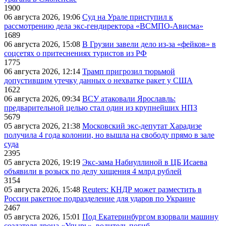
1900
06 августа 2026, 19:06
Суд на Урале приступил к
рассмотрению дела экс-гендиректора «ВСМПО-Ависма»
1689
06 августа 2026, 15:08
В Грузии завели дело из-за «фейков» в
соцсетях о притеснениях туристов из РФ
1775
06 августа 2026, 12:14
Трамп пригрозил тюрьмой
допустившим утечку данных о нехватке ракет у США
1622
06 августа 2026, 09:34
ВСУ атаковали Ярославль:
предварительной целью стал один из крупнейших НПЗ
5679
05 августа 2026, 21:38
Московский экс-депутат Харадизе
получила 4 года колонии, но вышла на свободу прямо в зале
суда
2395
05 августа 2026, 19:19
Экс-зама Набиуллиной в ЦБ Исаева
объявили в розыск по делу хищения 4 млрд рублей
3154
05 августа 2026, 15:48
Reuters: КНДР может разместить в
России ракетное подразделение для ударов по Украине
2467
05 августа 2026, 15:01
Под Екатеринбургом взорвали машину
создателя дрона «Упырь», водитель погиб