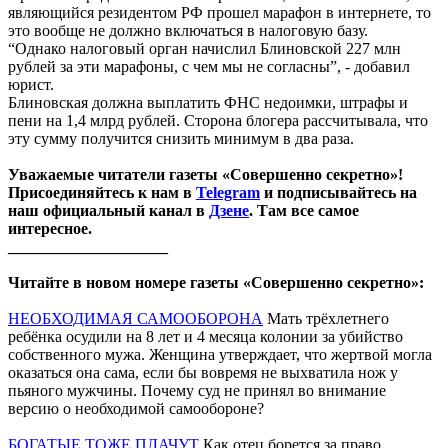
являющийся резидентом РФ прошел марафон в интернете, то
это вообще не должно включаться в налоговую базу.
“Однако налоговый орган начислил Блиновской 227 млн
рублей за эти марафоны, с чем мы не согласны”, - добавил
юрист.
Блиновская должна выплатить ФНС недоимки, штрафы и
пени на 1,4 млрд рублей. Сторона блогера рассчитывала, что
эту сумму получится снизить минимум в два раза.
Уважаемые читатели газеты «Совершенно секретно»!
Присоединяйтесь к нам в
Telegram
и подписывайтесь на
наш официальный канал в
Дзене
. Там все самое
интересное.
____________________
Читайте в новом номере газеты «Совершенно секретно»:
НЕОБХОДИМАЯ САМООБОРОНА
Мать трёхлетнего
ребёнка осудили на 8 лет и 4 месяца колонии за убийство
собственного мужа. Женщина утверждает, что жертвой могла
оказаться она сама, если бы вовремя не выхватила нож у
пьяного мужчины. Почему суд не принял во внимание
версию о необходимой самообороне?
БОГАТЫЕ ТОЖЕ ПЛАЧУТ
Как отец борется за право