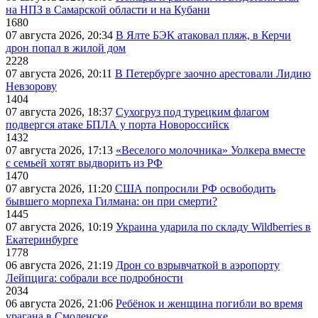
на НПЗ в Самарской области и на Кубани
1680
07 августа 2026, 20:34
В Ялте БЭК атаковал пляж, в Керчи
дрон попал в жилой дом
2228
07 августа 2026, 20:11
В Петербурге заочно арестовали Лидию
Невзорову
1404
07 августа 2026, 18:37
Сухогруз под турецким флагом
подвергся атаке БПЛА у порта Новороссийск
1432
07 августа 2026, 17:13
«Веселого молочника» Уолкера вместе
с семьей хотят выдворить из РФ
1470
07 августа 2026, 11:20
США попросили РФ освободить
бывшего морпеха Гилмана: он при смерти?
1445
07 августа 2026, 10:19
Украина ударила по складу Wildberries в
Екатеринбурге
1778
06 августа 2026, 21:19
Дрон со взрывчаткой в аэропорту
Лейпцига: собрали все подробности
2034
06 августа 2026, 21:06
Ребёнок и женщина погибли во время
урагана в Смоленске