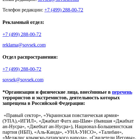
Телефон редакции:
+7 (499) 288-00-72
Рекламный отдел:
+7 (499) 288-00-72
reklama@sovsek.com
Отдел распространения:
+7 (499) 288-00-72
sovsek@sovsek.com
*Организации и физические лица, внесённные в
перечень
террористов и экстремистов, деятельность которых
запрещена в Российской Федерации:
«Правый сектор», «Украинская повстанческая армия»
(УПА),«ИГИЛ», «Джабхат Фатх аш-Шам» (бывшая «Джабхат
ан-Нусра», «Джебхат ан-Нусра»), Национал-Большевистская
партия (НБП), «Аль-Каида», «УНА-УНСО», «Талибан»,
«Меджлис крымско-татарского народа», «Свидетели Иеговы»,