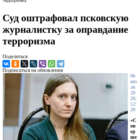
терроризма
Суд оштрафовал псковскую
журналистку за оправдание
терроризма
Поделиться
Подписаться на обновления
06
ию
ля
20
20,
12:
28
«С
ов
ер
ше