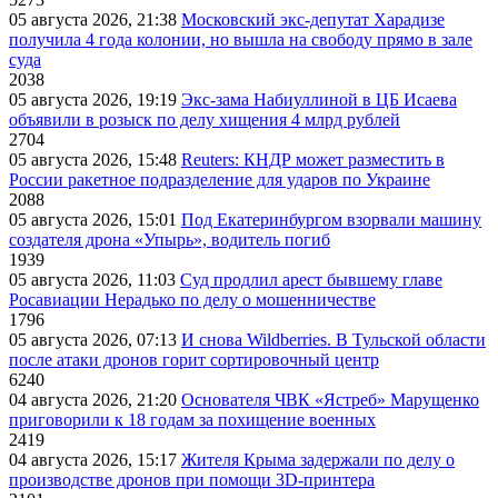
05 августа 2026, 21:38
Московский экс-депутат Харадизе
получила 4 года колонии, но вышла на свободу прямо в зале
суда
2038
05 августа 2026, 19:19
Экс-зама Набиуллиной в ЦБ Исаева
объявили в розыск по делу хищения 4 млрд рублей
2704
05 августа 2026, 15:48
Reuters: КНДР может разместить в
России ракетное подразделение для ударов по Украине
2088
05 августа 2026, 15:01
Под Екатеринбургом взорвали машину
создателя дрона «Упырь», водитель погиб
1939
05 августа 2026, 11:03
Суд продлил арест бывшему главе
Росавиации Нерадько по делу о мошенничестве
1796
05 августа 2026, 07:13
И снова Wildberries. В Тульской области
после атаки дронов горит сортировочный центр
6240
04 августа 2026, 21:20
Основателя ЧВК «Ястреб» Марущенко
приговорили к 18 годам за похищение военных
2419
04 августа 2026, 15:17
Жителя Крыма задержали по делу о
производстве дронов при помощи 3D‑принтера