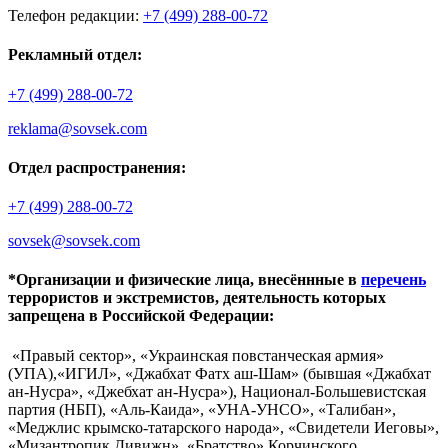
Телефон редакции:
+7 (499) 288-00-72
Рекламный отдел:
+7 (499) 288-00-72
reklama@sovsek.com
Отдел распространения:
+7 (499) 288-00-72
sovsek@sovsek.com
*Организации и физические лица, внесённные в
перечень
террористов и экстремистов, деятельность которых
запрещена в Российской Федерации:
«Правый сектор», «Украинская повстанческая армия»
(УПА),«ИГИЛ», «Джабхат Фатх аш-Шам» (бывшая «Джабхат
ан-Нусра», «Джебхат ан-Нусра»), Национал-Большевистская
партия (НБП), «Аль-Каида», «УНА-УНСО», «Талибан»,
«Меджлис крымско-татарского народа», «Свидетели Иеговы»,
«Мизантропик Дивижн», «Братство» Корчинского,