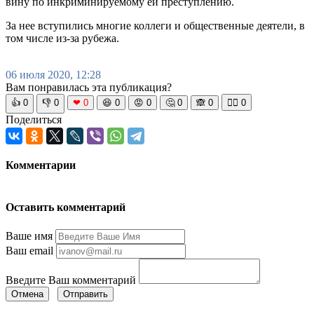
вину по инкриминируемому ей преступлению.
За нее вступились многие коллеги и общественные деятели, в
том числе из-за рубежа.
06 июля 2020, 12:28
Вам понравилась эта публикация?
👍
0
👎
0
❤
0
😆
0
😡
0
🤔
0
🙈
0
🧘‍♀️
0
Поделиться
Комментарии
Оставить комментарий
Ваше имя
Ваш email
Введите Ваш комментарий
Отмена
Отправить