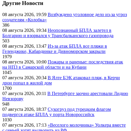
Другие Новости
08 августа 2026, 19:59
Возбуждено уголовное дело из-за угроз
создателям «Колобка»
386
08 августа 2026, 19:34
Неопознанный БПЛА залетел в
Болгарию и взорвался у Трансбалканского газопровода
503
08 августа 2026, 13:47
Из-за атак БПЛА все пляжи в
Геленджике, Кабардинке и Дивноморском закрыли
1979
08 августа 2026, 10:00
Пожары и раненые: последствия атак
на НПЗ в Самарской области и на Кубани
1045
07 августа 2026, 20:34
В Ялте БЭК атаковал пляж, в Керчи
дрон попал в жилой дом
1700
07 августа 2026, 20:11
В Петербурге заочно арестовали Лидию
Невзорову
948
07 августа 2026, 18:37
Сухогруз под турецким флагом
подвергся атаке БПЛА у порта Новороссийск
1030
07 августа 2026, 17:13
«Веселого молочника» Уолкера вместе
с семьей хотят выдворить из РФ