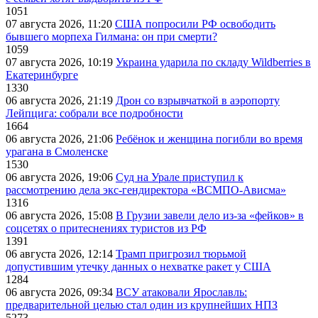
1051
07 августа 2026, 11:20
США попросили РФ освободить
бывшего морпеха Гилмана: он при смерти?
1059
07 августа 2026, 10:19
Украина ударила по складу Wildberries в
Екатеринбурге
1330
06 августа 2026, 21:19
Дрон со взрывчаткой в аэропорту
Лейпцига: собрали все подробности
1664
06 августа 2026, 21:06
Ребёнок и женщина погибли во время
урагана в Смоленске
1530
06 августа 2026, 19:06
Суд на Урале приступил к
рассмотрению дела экс-гендиректора «ВСМПО-Ависма»
1316
06 августа 2026, 15:08
В Грузии завели дело из-за «фейков» в
соцсетях о притеснениях туристов из РФ
1391
06 августа 2026, 12:14
Трамп пригрозил тюрьмой
допустившим утечку данных о нехватке ракет у США
1284
06 августа 2026, 09:34
ВСУ атаковали Ярославль:
предварительной целью стал один из крупнейших НПЗ
5273