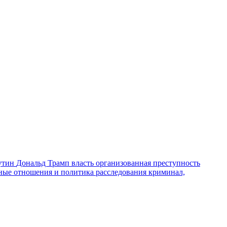
утин
Дональд Трамп
власть
организованная преступность
ные отношения и политика
расследования
криминал,