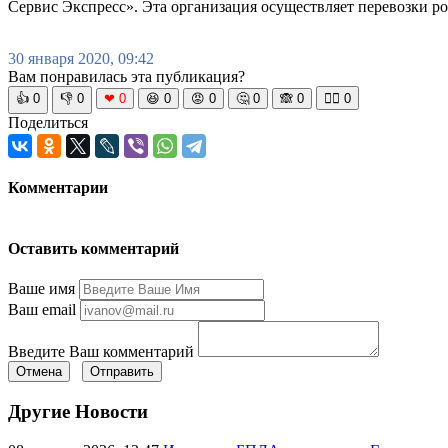
Сервис Экспресс». Эта организация осуществляет перевозки р
30 января 2020, 09:42
Вам понравилась эта публикация?
👍
0
👎
0
❤
0
😆
0
😡
0
🤔
0
🙈
0
🧘‍♀️
0
Поделиться
Комментарии
Оставить комментарий
Ваше имя
Ваш email
Введите Ваш комментарий
Отмена
Отправить
Другие Новости