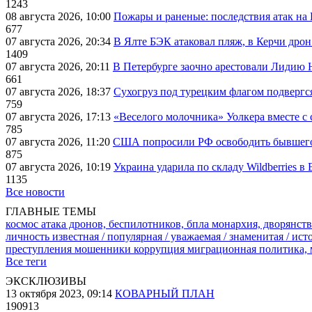
1243
08 августа 2026, 10:00
Пожары и раненые: последствия атак на
677
07 августа 2026, 20:34
В Ялте БЭК атаковал пляж, в Керчи дрон
1409
07 августа 2026, 20:11
В Петербурге заочно арестовали Лидию 
661
07 августа 2026, 18:37
Сухогруз под турецким флагом подвергс
759
07 августа 2026, 17:13
«Веселого молочника» Уолкера вместе с 
785
07 августа 2026, 11:20
США попросили РФ освободить бывшего 
875
07 августа 2026, 10:19
Украина ударила по складу Wildberries в
1135
Все новости
ГЛАВНЫЕ ТЕМЫ
космос
атака дронов, беспилотников, бпла
монархия, дворянств
личность известная / популярная / уважаемая / знаменитая / ис
преступления
мошенники
коррупция
миграционная политика,
Все теги
ЭКСКЛЮЗИВЫ
13 октября 2023, 09:14
КОВАРНЫЙ ПЛАН
190913