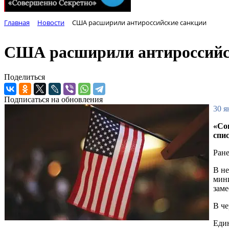
Главная
Новости
США расширили антироссийские санкции
США расширили антироссийс
Поделиться
Подписаться на обновления
30 я
«Со
спи
Ране
В не
мини
заме
В че
Един