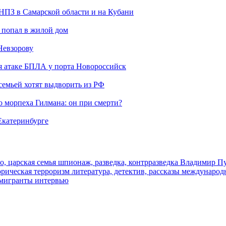
 НПЗ в Самарской области и на Кубани
 попал в жилой дом
Невзорову
я атаке БПЛА у порта Новороссийск
семьей хотят выдворить из РФ
морпеха Гилмана: он при смерти?
 Екатеринбурге
о, царская семья
шпионаж, разведка, контрразведка
Владимир П
торическая
терроризм
литература, детектив, рассказы
международ
 мигранты
интервью