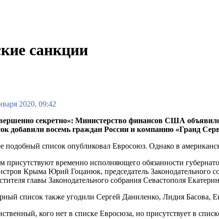
кие санкции
нваря 2020, 09:42
вершенно секретно»: Министерство финансов США объявило
сок добавили восемь граждан России и компанию «Гранд Серв
е подобный список опубликовал Евросоюз. Однако в американск
м присутствуют временно исполняющего обязанности губернато
стров Крыма Юрий Гоцанюк, председатель Законодательного собр
стителя главы Законодательного собрания Севастополя Екатерин
рный список также угодили Сергей Даниленко, Лидия Басова, 
ственный, кого нет в списке Евросюза, но присутствует в спис