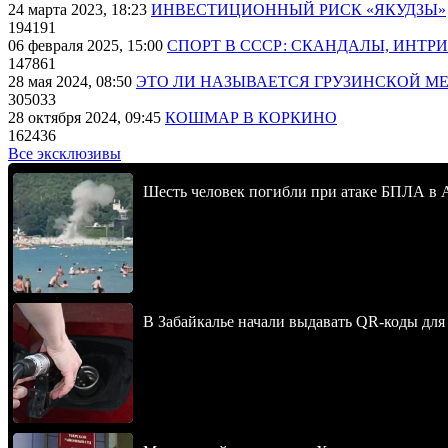
24 марта 2023, 18:23
ИНВЕСТИЦИОННЫЙ РИСК «ЯКУДЗЫ»
194191
06 февраля 2025, 15:00
СПОРТ В СССР: СКАНДАЛЫ, ИНТР
147861
28 мая 2024, 08:50
ЭТО ЛИ НАЗЫВАЕТСЯ ГРУЗИНСКОЙ М
305033
28 октября 2024, 09:45
КОШМАР В КОРКИНО
162436
Все эксклюзивы
Шесть человек погибли при атаке БПЛА в 
В Забайкалье начали выдавать QR-коды для