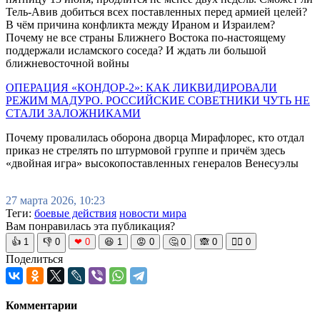
Тель-Авив добиться всех поставленных перед армией целей?
В чём причина конфликта между Ираном и Израилем?
Почему не все страны Ближнего Востока по-настоящему
поддержали исламского соседа? И ждать ли большой
ближневосточной войны
ОПЕРАЦИЯ «КОНДОР-2»: КАК ЛИКВИДИРОВАЛИ
РЕЖИМ МАДУРО. РОССИЙСКИЕ СОВЕТНИКИ ЧУТЬ НЕ
СТАЛИ ЗАЛОЖНИКАМИ
Почему провалилась оборона дворца Мирафлорес, кто отдал
приказ не стрелять по штурмовой группе и причём здесь
«двойная игра» высокопоставленных генералов Венесуэлы
27 марта 2026, 10:23
Теги:
боевые действия
новости мира
Вам понравилась эта публикация?
👍
1
👎
0
❤
0
😆
1
😡
0
🤔
0
🙈
0
🧘‍♀️
0
Поделиться
Комментарии