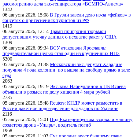
рассмотрению дела экс-гендиректора «ВСМПО-Ависма»
1342
06 августа 2026, 15:08
В Грузии завели дело из-за «фейков» в
соцсетях о притеснениях туристов из РФ
1419
06 августа 2026, 12:14
Трамп пригрозил тюрьмой
допустившим утечку данных о нехватке ракет у США
1309
06 августа 2026, 09:34
ВСУ атаковали Ярославль:
предварительной целью стал один из крупнейших НПЗ
5300
05 августа 2026, 21:38
Московский экс-депутат Харадизе
получила 4 года колонии, но вышла на свободу прямо в зале
суда
2063
05 августа 2026, 19:19
Экс-зама Набиуллиной в ЦБ Исаева
объявили в розыск по делу хищения 4 млрд рублей
2735
05 августа 2026, 15:48
Reuters: КНДР может разместить в
России ракетное подразделение для ударов по Украине
2116
05 августа 2026, 15:01
Под Екатеринбургом взорвали машину
создателя дрона «Упырь», водитель погиб
1968
05 августа 2026, 11:03
Суд продлил арест бывшему главе