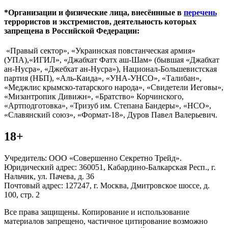
*Организации и физические лица, внесённные в
перечень
террористов и экстремистов, деятельность которых
запрещена в Российской Федерации:
«Правый сектор», «Украинская повстанческая армия»
(УПА),«ИГИЛ», «Джабхат Фатх аш-Шам» (бывшая «Джабхат
ан-Нусра», «Джебхат ан-Нусра»), Национал-Большевистская
партия (НБП), «Аль-Каида», «УНА-УНСО», «Талибан»,
«Меджлис крымско-татарского народа», «Свидетели Иеговы»,
«Мизантропик Дивижн», «Братство» Корчинского,
«Артподготовка», «Тризуб им. Степана Бандеры», «НСО»,
«Славянский союз», «Формат-18», Дуров Павел Валерьевич.
18+
Учредитель: ООО «Совершенно Секретно Трейд».
Юридический адрес: 360051, Кабардино-Балкарская Респ., г.
Нальчик, ул. Пачева, д. 36
Почтовый адрес: 127247, г. Москва, Дмитровское шоссе, д.
100, стр. 2
Все права защищены. Копирование и использование
материалов запрещено, частичное цитирование возможно