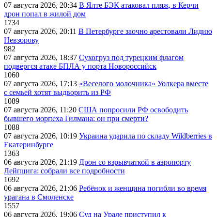
07 августа 2026, 20:34
В Ялте БЭК атаковал пляж, в Керчи
дрон попал в жилой дом
1734
07 августа 2026, 20:11
В Петербурге заочно арестовали Лидию
Невзорову
982
07 августа 2026, 18:37
Сухогруз под турецким флагом
подвергся атаке БПЛА у порта Новороссийск
1060
07 августа 2026, 17:13
«Веселого молочника» Уолкера вместе
с семьей хотят выдворить из РФ
1089
07 августа 2026, 11:20
США попросили РФ освободить
бывшего морпеха Гилмана: он при смерти?
1088
07 августа 2026, 10:19
Украина ударила по складу Wildberries в
Екатеринбурге
1363
06 августа 2026, 21:19
Дрон со взрывчаткой в аэропорту
Лейпцига: собрали все подробности
1692
06 августа 2026, 21:06
Ребёнок и женщина погибли во время
урагана в Смоленске
1557
06 августа 2026, 19:06
Суд на Урале приступил к