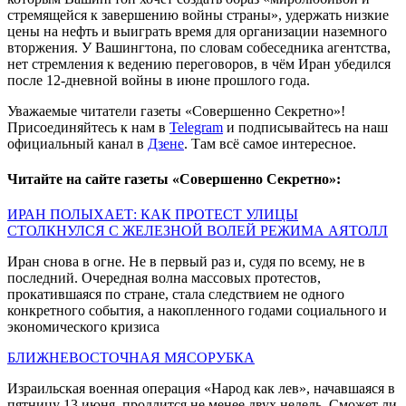
стремящейся к завершению войны страны», удержать низкие
цены на нефть и выиграть время для организации наземного
вторжения. У Вашингтона, по словам собеседника агентства,
нет стремления к ведению переговоров, в чём Иран убедился
после 12-дневной войны в июне прошлого года.
Уважаемые читатели газеты «Совершенно Секретно»!
Присоединяйтесь к нам в
Telegram
и подписывайтесь на наш
официальный канал в
Дзене
. Там всё самое интересное.
Читайте на сайте газеты «Совершенно Секретно»:
ИРАН ПОЛЫХАЕТ: КАК ПРОТЕСТ УЛИЦЫ
СТОЛКНУЛСЯ С ЖЕЛЕЗНОЙ ВОЛЕЙ РЕЖИМА АЯТОЛЛ
Иран снова в огне. Не в первый раз и, судя по всему, не в
последний. Очередная волна массовых протестов,
прокатившаяся по стране, стала следствием не одного
конкретного события, а накопленного годами социального и
экономического кризиса
БЛИЖНЕВОСТОЧНАЯ МЯСОРУБКА
Израильская военная операция «Народ как лев», начавшаяся в
пятницу 13 июня, продлится не менее двух недель. Сможет ли