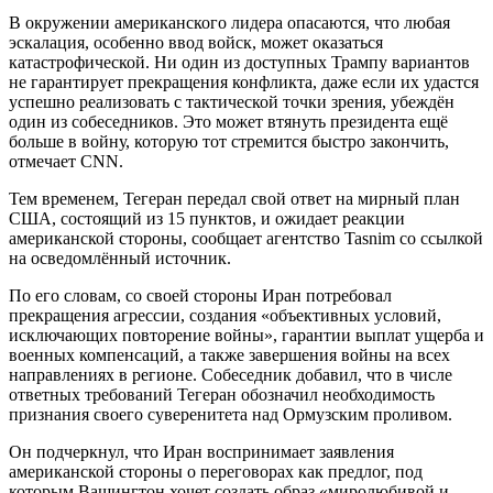
В окружении американского лидера опасаются, что любая
эскалация, особенно ввод войск, может оказаться
катастрофической. Ни один из доступных Трампу вариантов
не гарантирует прекращения конфликта, даже если их удастся
успешно реализовать с тактической точки зрения, убеждён
один из собеседников. Это может втянуть президента ещё
больше в войну, которую тот стремится быстро закончить,
отмечает CNN.
Тем временем, Тегеран передал свой ответ на мирный план
США, состоящий из 15 пунктов, и ожидает реакции
американской стороны, сообщает агентство Tasnim со ссылкой
на осведомлённый источник.
По его словам, со своей стороны Иран потребовал
прекращения агрессии, создания «объективных условий,
исключающих повторение войны», гарантии выплат ущерба и
военных компенсаций, а также завершения войны на всех
направлениях в регионе. Собеседник добавил, что в числе
ответных требований Тегеран обозначил необходимость
признания своего суверенитета над Ормузским проливом.
Он подчеркнул, что Иран воспринимает заявления
американской стороны о переговорах как предлог, под
которым Вашингтон хочет создать образ «миролюбивой и