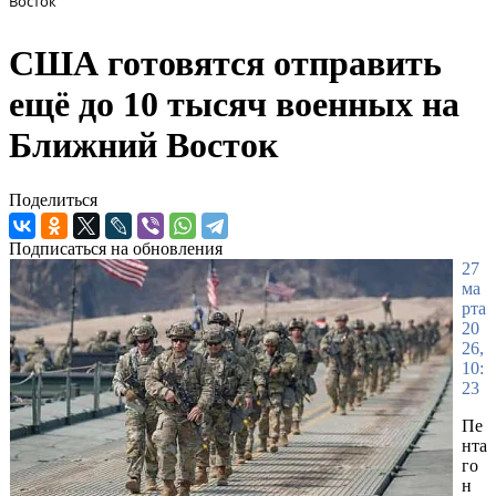
Восток
США готовятся отправить
ещё до 10 тысяч военных на
Ближний Восток
Поделиться
Подписаться на обновления
27
ма
рта
20
26,
10:
23
Пе
нта
го
н