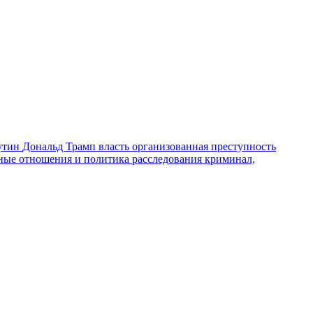
утин
Дональд Трамп
власть
организованная преступность
ные отношения и политика
расследования
криминал,