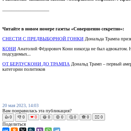
____________________
Читайте в новом номере газеты «Совершенно секретно»:
СНЕСТИ С ПРЕДВЫБОРНОЙ ГОНКИ
Дональда Трампа призн
КОНИ
Анатолий Фёдорович Кони никогда не был адвокатом. Нес
подсудимых...
ОТ БЕРЛУСКОНИ ДО ТРАМПА
Дональд Трамп – первый амер
категории политиков
20 мая 2023, 14:03
Вам понравилась эта публикация?
👍
0
👎
0
❤
0
😆
0
😡
0
🤔
0
🙈
0
🧘‍♀️
0
Поделиться