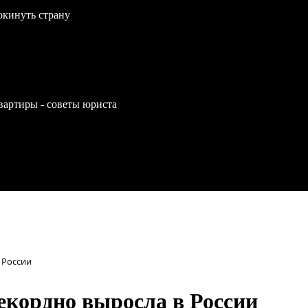
окинуть страну
вартиры - советы юриста
 России
екордно выросла в России