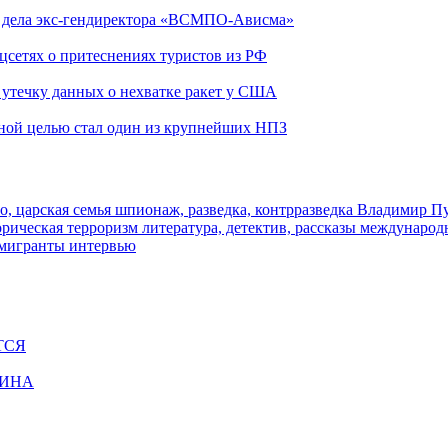
ю дела экс-гендиректора «ВСМПО-Ависма»
оцсетях о притеснениях туристов из РФ
утечку данных о нехватке ракет у США
ьной целью стал один из крупнейших НПЗ
о, царская семья
шпионаж, разведка, контрразведка
Владимир П
торическая
терроризм
литература, детектив, рассказы
международ
 мигранты
интервью
ТСЯ
ЩИНА