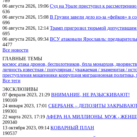
789
06 августа 2026, 19:06
Суд на Урале приступил к рассмотрени
636
06 августа 2026, 15:08
В Грузии завели дело из-за «фейков» в с
696
06 августа 2026, 12:14
Трамп пригрозил тюрьмой допустившим 
695
06 августа 2026, 09:34
ВСУ атаковали Ярославль: предварител
4477
Все новости
ГЛАВНЫЕ ТЕМЫ
космос
атака дронов, беспилотников, бпла
монархия, дворянств
личность известная / популярная / уважаемая / знаменитая / ис
преступления
мошенники
коррупция
миграционная политика,
Все теги
ЭКСКЛЮЗИВЫ
07 февраля 2023, 21:29
ВНИМАНИЕ, НЕ РАЗЫСКИВАЮТ!
190169
24 января 2023, 17:01
СБЕРБАНК – ДЕПОЗИТЫ ЗАКРЫВАЮ
199301
22 марта 2023, 17:19
АФЕРА НА МИЛЛИОНЫ. МУЖ - ЖЕН
209340
13 октября 2023, 09:14
КОВАРНЫЙ ПЛАН
190537