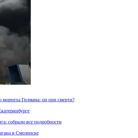
морпеха Гилмана: он при смерти?
 Екатеринбурге
га: собрали все подробности
агана в Смоленске