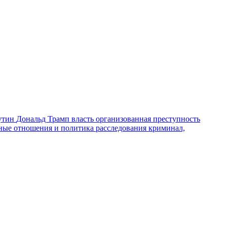
утин
Дональд Трамп
власть
организованная преступность
ные отношения и политика
расследования
криминал,