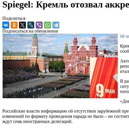
Spiegel: Кремль отозвал акк
Поделиться
Подписаться на обновления
08 м
Крем
сооб
Авто
репо
итал
В ра
ситу
пото
«До
Российские власти информацию об отсутствии зарубежной прес
изменений по формату проведения парада не было – он состоит
ждут семь иностранных делегаций.