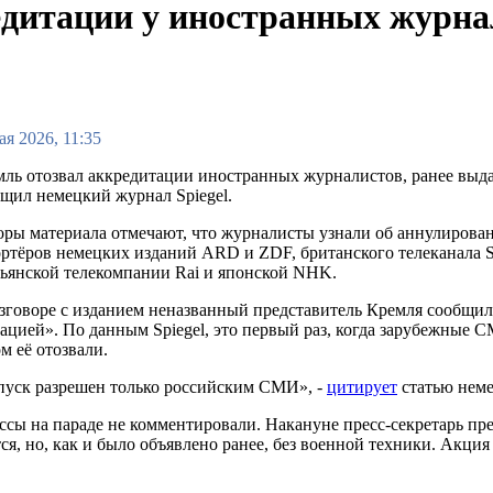
редитации у иностранных журн
ая 2026, 11:35
ль отозвал аккредитации иностранных журналистов, ранее выда
щил немецкий журнал Spiegel.
ры материала отмечают, что журналисты узнали об аннулировани
ртёров немецких изданий ARD и ZDF, британского телеканала Sk
ьянской телекомпании Rai и японской NHK.
зговоре с изданием неназванный представитель Кремля сообщил
ацией». По данным Spiegel, это первый раз, когда зарубежные 
м её отозвали.
пуск разрешен только российским СМИ», -
цитирует
статью неме
сы на параде не комментировали. Накануне пресс-секретарь пр
ся, но, как и было объявлено ранее, без военной техники. Акц