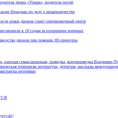
здателя дрона «Упырь», водитель погиб
иации Нерадько по делу о мошенничестве
 после атаки дронов горит сортировочный центр
иговорили к 18 годам за похищение военных
изводстве дронов при помощи 3D‑принтера
о, царская семья
шпионаж, разведка, контрразведка
Владимир П
торическая
терроризм
литература, детектив, рассказы
международ
 мигранты
интервью
ТСЯ
ЕЧТОЙ?