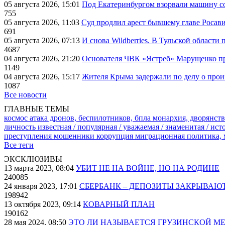
05 августа 2026, 15:01
Под Екатеринбургом взорвали машину со
755
05 августа 2026, 11:03
Суд продлил арест бывшему главе Росав
691
05 августа 2026, 07:13
И снова Wildberries. В Тульской области
4687
04 августа 2026, 21:20
Основателя ЧВК «Ястреб» Марущенко пр
1149
04 августа 2026, 15:17
Жителя Крыма задержали по делу о про
1087
Все новости
ГЛАВНЫЕ ТЕМЫ
космос
атака дронов, беспилотников, бпла
монархия, дворянств
личность известная / популярная / уважаемая / знаменитая / ис
преступления
мошенники
коррупция
миграционная политика,
Все теги
ЭКСКЛЮЗИВЫ
13 марта 2023, 08:04
УБИТ НЕ НА ВОЙНЕ, НО НА РОДИНЕ
240085
24 января 2023, 17:01
СБЕРБАНК – ДЕПОЗИТЫ ЗАКРЫВАЮ
198942
13 октября 2023, 09:14
КОВАРНЫЙ ПЛАН
190162
28 мая 2024, 08:50
ЭТО ЛИ НАЗЫВАЕТСЯ ГРУЗИНСКОЙ М