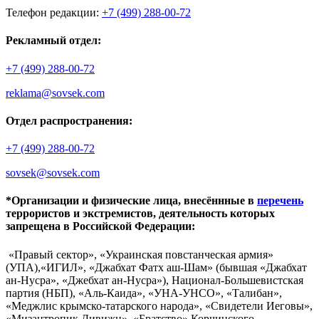
Телефон редакции:
+7 (499) 288-00-72
Рекламный отдел:
+7 (499) 288-00-72
reklama@sovsek.com
Отдел распространения:
+7 (499) 288-00-72
sovsek@sovsek.com
*Организации и физические лица, внесённные в
перечень
террористов и экстремистов, деятельность которых
запрещена в Российской Федерации:
«Правый сектор», «Украинская повстанческая армия»
(УПА),«ИГИЛ», «Джабхат Фатх аш-Шам» (бывшая «Джабхат
ан-Нусра», «Джебхат ан-Нусра»), Национал-Большевистская
партия (НБП), «Аль-Каида», «УНА-УНСО», «Талибан»,
«Меджлис крымско-татарского народа», «Свидетели Иеговы»,
«Мизантропик Дивижн», «Братство» Корчинского,