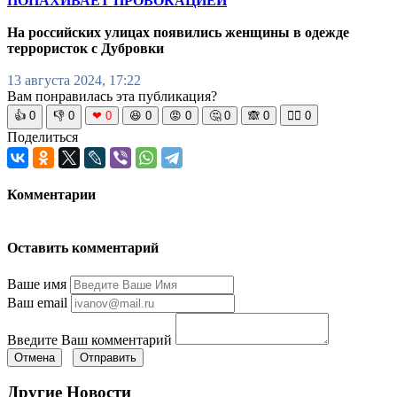
ПОПАХИВАЕТ ПРОВОКАЦИЕЙ
На российских улицах появились женщины в одежде
террористок с Дубровки
13 августа 2024, 17:22
Вам понравилась эта публикация?
👍
0
👎
0
❤
0
😆
0
😡
0
🤔
0
🙈
0
🧘‍♀️
0
Поделиться
Комментарии
Оставить комментарий
Ваше имя
Ваш email
Введите Ваш комментарий
Отмена
Отправить
Другие Новости