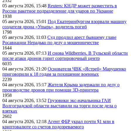
2532
05 августа 2026, 15:48
Reuters: КНДР может разместить в
России ракетное подразделение для ударов по Украине
1938
05 августа 2026, 15:01
Под Екатеринбургом взорвали машину
создателя дрона «Упырь», водитель погиб
1798
05 августа 2026, 11:03
Суд продлил арест бывшему главе
Росавиации Нерадько по делу о мошенничестве
1644
05 августа 2026, 07:13
И снова Wildberries. В Тульской области
после атаки дронов горит сортировочный центр
6035
04 августа 2026, 21:20
Основателя ЧВК «Ястреб» Марущенко
приговорили к 18 годам за похищение военных
2239
04 августа 2026, 15:17
Жителя Крыма задержали по делу о
производстве дронов при помощи 3D‑принтера
1958
04 августа 2026, 13:52
Грузовики экс-начальника ГАИ
Волгоградской области выставили на торги после дела о
взятках
2602
04 августа 2026, 12:18
Агент ФБР украл почти $1 млн в
криптовалюте со счетов подозреваемого