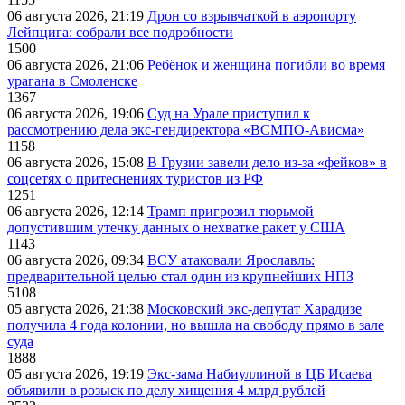
06 августа 2026, 21:19
Дрон со взрывчаткой в аэропорту
Лейпцига: собрали все подробности
1500
06 августа 2026, 21:06
Ребёнок и женщина погибли во время
урагана в Смоленске
1367
06 августа 2026, 19:06
Суд на Урале приступил к
рассмотрению дела экс-гендиректора «ВСМПО-Ависма»
1158
06 августа 2026, 15:08
В Грузии завели дело из-за «фейков» в
соцсетях о притеснениях туристов из РФ
1251
06 августа 2026, 12:14
Трамп пригрозил тюрьмой
допустившим утечку данных о нехватке ракет у США
1143
06 августа 2026, 09:34
ВСУ атаковали Ярославль:
предварительной целью стал один из крупнейших НПЗ
5108
05 августа 2026, 21:38
Московский экс-депутат Харадизе
получила 4 года колонии, но вышла на свободу прямо в зале
суда
1888
05 августа 2026, 19:19
Экс-зама Набиуллиной в ЦБ Исаева
объявили в розыск по делу хищения 4 млрд рублей