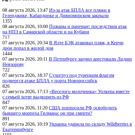
08 августа 2026, 13:47
Из-за атак БПЛА все пляжи в
Геленджике, Кабардинке и Дивноморском закрыли
1355
08 августа 2026, 10:00
Пожары и раненые: последствия атак
на НПЗ в Самарской области и на Кубани
717
07 августа 2026, 20:34
В Ялте БЭК атаковал пляж, в Керчи
дрон попал в жилой дом
1444
07 августа 2026, 20:11
В Петербурге заочно арестовали Лидию
Невзорову
722
07 августа 2026, 18:37
Сухогруз под турецким флагом
подвергся атаке БПЛА у порта Новороссийск
826
07 августа 2026, 17:13
«Веселого молочника» Уолкера вместе
с семьей хотят выдворить из РФ
847
07 августа 2026, 11:20
США попросили РФ освободить
бывшего морпеха Гилмана: он при смерти?
891
07 августа 2026, 10:19
Украина ударила по складу Wildberries в
Екатеринбурге
1155